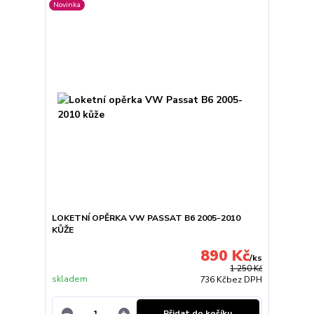
Novinka
LOKETNÍ OPĚRKA VW PASSAT B6 2005-2010
KŮŽE
890 Kč
/
ks
1 250 Kč
skladem
736 Kč
bez DPH
Přidat do košíku