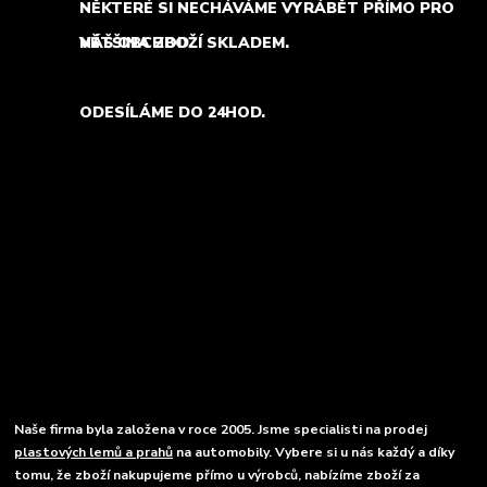
NĚKTERÉ SI NECHÁVÁME VYRÁBĚT PŘÍMO PRO
NÁŠ OBCHOD.
VĚTŠINA ZBOŽÍ SKLADEM.
ODESÍLÁME DO 24HOD.
Naše firma byla založena v roce 2005. Jsme specialisti na prodej
plastových lemů a prahů
na automobily. Vybere si u nás každý a díky
tomu, že zboží nakupujeme přímo u výrobců, nabízíme zboží za