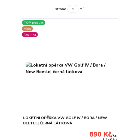
strana
z 1
TOP produkt
Akce
Novinka
LOKETNÍ OPĚRKA VW GOLF IV / BORA / NEW
BEETLE| ČERNÁ LÁTKOVÁ
890 Kč
/
ks