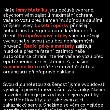
Naše
lemy blatníku
jsou pečlivě vybrané,
abychom vám zajistili maximální ochranu
vašeho vozu před kamením, špínou a dalšími
vnějšími vlivy.
Loketní opěrky
přinášejí
pohodlnost a ergonomii do každodenního
řízení.
Protiprůvanové ofuky
vám umožňují
vychutnat si svou jízdu bez nepříjemných
průvanů.
Řadící páky a manžety
zajišťují
hladké a přesné řazení, zatímco naše
autokoberce chrání interiér vašeho vozu před
opotřebením a znečištěním. A s našimi
vanami do kufru
můžete udržet čistotu a
organizaci i při přepravě nákladu.
Svou dlouholetou zkušeností jsme vybudovali
vynikající pověst mezi našimi zákazníky. Naším
hlavním cílem je poskytovat nejen výrobky
prvotřídní kvality, ale také vynikající
zákaznický servis. Snažíme se vám co nejlépe