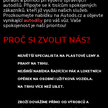
poradit a pomoci při výběru správných
autodílů. Připojte se k tisícům spokojených
zákazníků, kteří již využili našich služeb.
Prozkoumejte nabídku na Autods.cz a objevte
vynikající
autodíly
pro váš vůz. Vaše
spokojenost je naší prioritou!
PROČ SI ZVOLIT NÁS?
NEJVĚTŠÍ SPECIALISTA NA PLASTOVÉ LEMY A
PRAHY NA TRHU.
NEJŠIRŠÍ NABÍDKA ŘADÍCÍCH PÁK A LOKETNÍCH
OPĚREK NA OSOBNÍ I UŽITKOVÁ VOZIDLA.
NA TRHU VÍCE NEŽ 10LET.
ZBOŽÍ DOVÁŽÍME PŘÍMO OD VÝROBCŮ A