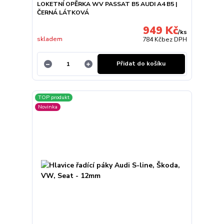
LOKETNÍ OPĚRKA WV PASSAT B5 AUDI A4 B5 |
ČERNÁ LÁTKOVÁ
949 Kč
/
ks
skladem
784 Kč
bez DPH
Přidat do košíku
TOP produkt
Novinka