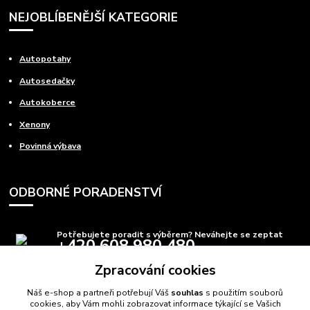
NEJOBLÍBENĚJŠÍ KATEGORIE
Autopotahy
Autosedačky
Autokoberce
Xenony
Povinná výbava
ODBORNÉ PORADENSTVÍ
Potřebujete poradit s výběrem? Neváhejte se zeptat
+420 608 980 480
(Po-Pá, 8-15 hod.)
Zpracování cookies
info@autods.cz
Náš e-shop a partneři potřebují Váš
souhlas
s použitím souborů
cookies, aby Vám mohli zobrazovat informace týkající se Vašich