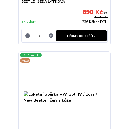
BEETLE | ŠEDÁ LÁTKOVÁ
890 Kč
/
ks
1 149 Kč
Skladem
736 Kč
bez DPH
Přidat do košíku
TOP produkt
Akce