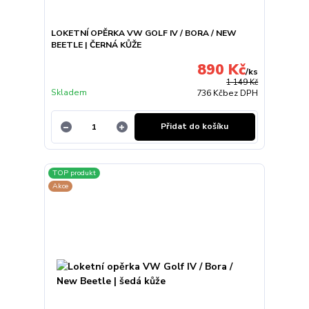
LOKETNÍ OPĚRKA VW GOLF IV / BORA / NEW
BEETLE | ČERNÁ KŮŽE
890 Kč
/
ks
1 149 Kč
Skladem
736 Kč
bez DPH
Přidat do košíku
TOP produkt
Akce