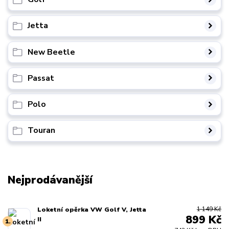
Jetta
New Beetle
Passat
Polo
Touran
Nejprodávanější
1 149 Kč
Loketní opěrka VW Golf V, Jetta
899 Kč
II
1.