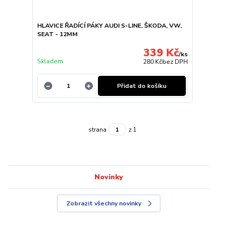
HLAVICE ŘADÍCÍ PÁKY AUDI S-LINE, ŠKODA, VW,
SEAT - 12MM
339 Kč
/
ks
Skladem
280 Kč
bez DPH
Přidat do košíku
strana
z 1
Novinky
Zobrazit všechny novinky