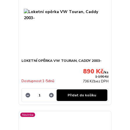
LOKETNÍ OPĚRKA VW TOURAN, CADDY 2003-
890 Kč
/
ks
1 190 Kč
Dostupnost 1-5dnů
736 Kč
bez DPH
Přidat do košíku
Novinka