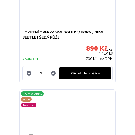
LOKETNÍ OPĚRKA VW GOLF IV / BORA / NEW
BEETLE | ŠEDÁ KŮŽE
890 Kč
/
ks
1 149 Kč
Skladem
736 Kč
bez DPH
Přidat do košíku
TOP produkt
Akce
Novinka