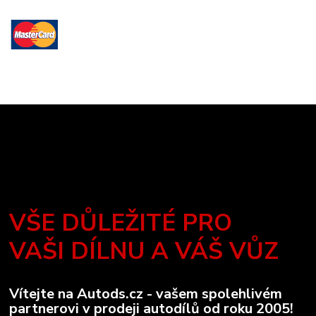
VŠE DŮLEŽITÉ PRO
VAŠI DÍLNU A VÁŠ VŮZ
Vítejte na Autods.cz - vašem spolehlivém
partnerovi v prodeji autodílů od roku 2005!