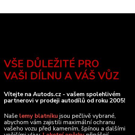
VŠE DŮLEŽITÉ PRO
VAŠI DÍLNU A VÁŠ VŮZ
Vítejte na Autods.cz - vašem spolehlivém
partnerovi v prodeji autodílů od roku 2005!
Naše
lemy blatníku
jsou pečlivě vybrané,
abychom vám zajistili maximální ochranu
vašeho vozu před kamením, špínou a dalšími
vnějšími vlivy.
Loketní opěrky
přinášejí