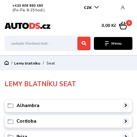
+420 608 980 480
CZK
(Po-Pá, 8-15 hod.)
0
0,00 Kč
Menu
Lemy blatníku
Seat
LEMY BLATNÍKU SEAT
Alhambra
Cordoba
Ibiza