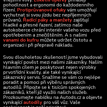
pohodlnost a ergonomii do každodenního
řízení.
Protiprůvanové ofuky
vám umožňují
vychutnat si svou jízdu bez nepříjemných
průvanů.
Řadící páky a manžety
zajišťují
hladké a přesné řazení, zatímco naše
autokoberce chrání interiér vašeho vozu před
opotřebením a znečištěním. A s našimi
vanami do kufru
můžete udržet čistotu a
organizaci i při přepravě nákladu.
Svou dlouholetou zkušeností jsme vybudovali
vynikající pověst mezi našimi zákazníky. Naším
hlavním cílem je poskytovat nejen výrobky
prvotřídní kvality, ale také vynikající
zákaznický servis. Snažíme se vám co nejlépe
poradit a pomoci při výběru správných
autodílů. Připojte se k tisícům spokojených
zákazníků, kteří již využili našich služeb.
Prozkoumejte nabídku na Autods.cz a objevte
vynikající
autodíly
pro váš vůz. Vaše