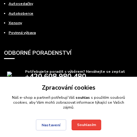
Autosedačky
Autokoberce
Xenony
Povinná výbava
ODBORNÉ PORADENSTVÍ
Potřebujete poradit s výběrem? Neváhejte se zeptat
+420 608 980 480
(Po-Pá, 8-15 hod.)
Zpracování cookies
info@autods.cz
Náš e-shop a partneři potřebují Váš
souhlas
s použitím souborů
cookies, aby Vám mohli zobrazovat informace týkající se Vašich
zájmů.
Souhlasím
Nastavení
AutoDS.cz
Autodíly Ostrava
// Navštivte také:
Domečkové postele
,
Auto postele
//
Webdesign
: Poradnyweb.cz