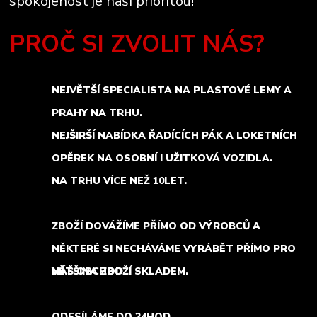
spokojenost je naší prioritou!
PROČ SI ZVOLIT NÁS?
NEJVĚTŠÍ SPECIALISTA NA PLASTOVÉ LEMY A
PRAHY NA TRHU.
NEJŠIRŠÍ NABÍDKA ŘADÍCÍCH PÁK A LOKETNÍCH
OPĚREK NA OSOBNÍ I UŽITKOVÁ VOZIDLA.
NA TRHU VÍCE NEŽ 10LET.
ZBOŽÍ DOVÁŽÍME PŘÍMO OD VÝROBCŮ A
NĚKTERÉ SI NECHÁVÁME VYRÁBĚT PŘÍMO PRO
NÁŠ OBCHOD.
VĚTŠINA ZBOŽÍ SKLADEM.
ODESÍLÁME DO 24HOD.