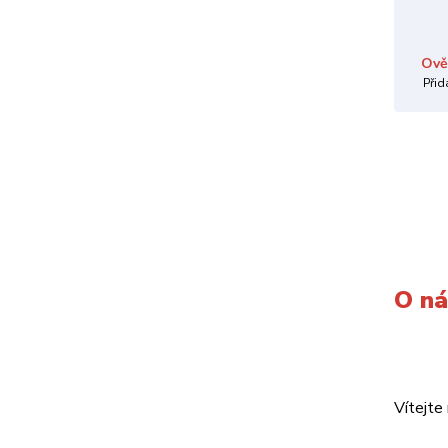
Ově
Přid
O n
Vítejte