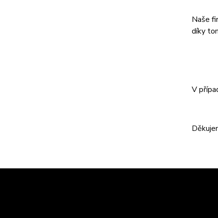
Naše fi
díky to
V přípa
Děkujem