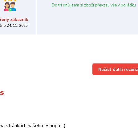
Do tří dnů jsem si zboží převzal, vše v pořádku
řený zákazník
áno 24. 11. 2025
Načíst další recenz
ás
 na stránkách našeho eshopu :-)