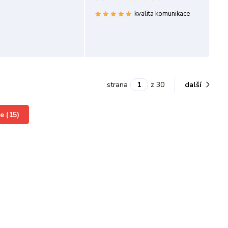
kvalita komunikace
strana
z 30
další
e (15)