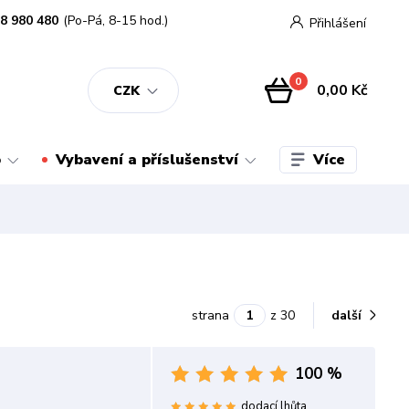
8 980 480
(Po-Pá, 8-15 hod.)
Přihlášení
0
0,00 Kč
CZK
Více
o
Vybavení a příslušenství
strana
z 30
další
100 %
dodací lhůta