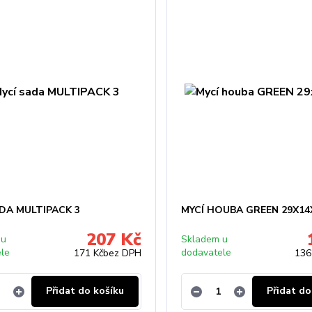
ADA MULTIPACK 3
MYCÍ HOUBA GREEN 29X1
207 Kč
 u
Skladem u
ele
dodavatele
171 Kč
bez DPH
136
Přidat do košíku
Přidat do