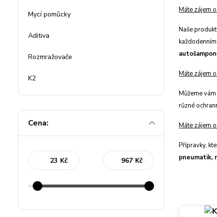
Máte zájem 
Mycí pomůcky
Naše produkty
Aditiva
každodenním p
autošampon
Rozmražovače
Máte zájem 
K2
Můžeme vám na
různé ochran
Cena:
Máte zájem 
Přípravky, kt
pneumatik, n
Kč
Kč