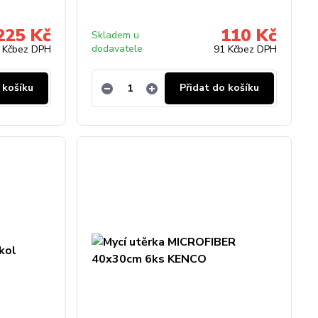
225 Kč
110 Kč
Skladem u
dodavatele
 Kč
bez DPH
91 Kč
bez DPH
 košíku
Přidat do košíku