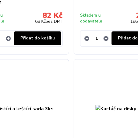
M
82 Kč
 u
Skladem u
ele
dodavatele
68 Kč
bez DPH
186
Přidat do košíku
Přidat do