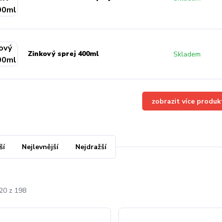
Zinkový sprej 400ml
Skladem
zobrazit více produk
ší
Nejlevnější
Nejdražší
-20 z 198