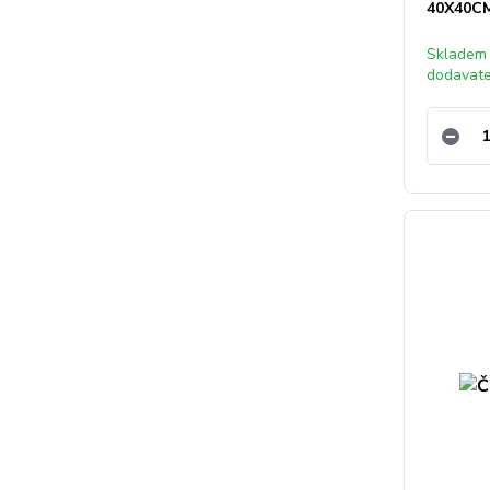
40X40C
Skladem
dodavat