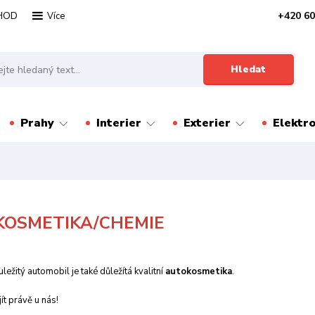
HOD
+420 60
Více
Hledat
Prahy
Interier
Exterier
Elektr
OSMETIKA/CHEMIE
ležitý automobil je také důležítá kvalitní
autokosmetika
.
ít právě u nás!