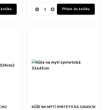
 košíku
Přidat do košíku
6CM2
KŮŽE NA MYTÍ SYNTETICKÁ 32X43CM