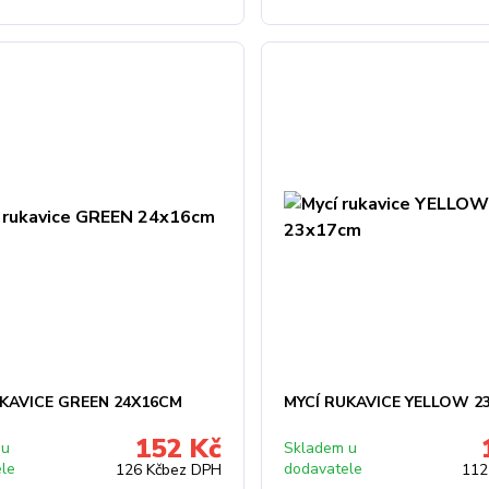
UKAVICE GREEN 24X16CM
MYCÍ RUKAVICE YELLOW 2
152 Kč
 u
Skladem u
ele
dodavatele
126 Kč
bez DPH
112