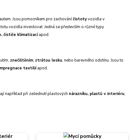
ším autem. Jsou pomocníkem pro zachování
čistoty
vozidla v
stotu vozidla investovat. Jedná se především o různé typy
, čističe klimatizací
apod.
nutím,
znečištěním
,
ztrátou lesku
, nebo barevného odstínu. Jsou to
impregnace textilií
apod.
ají například při zešednutí plastových
nárazníku, plastů v interiéru
,