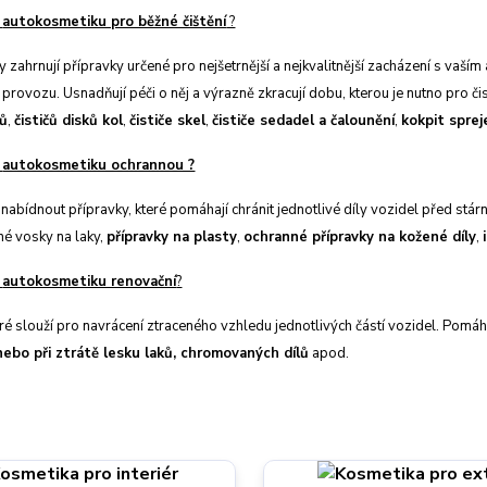
o
autokosmetiku pro běžné čištění
?
 zahrnují přípravky určené pro nejšetrnější a nejkvalitnější zacházení s va
rovozu. Usnadňují péči o něj a výrazně zkracují dobu, kterou je nutno pro či
ů
,
čističů disků kol
,
čističe skel
,
čističe sedadel a čalounění
,
kokpit spreje
o
autokosmetiku ochrannou ?
bídnout přípravky, které pomáhají chránit jednotlivé díly vozidel před stár
né vosky na laky,
přípravky na plasty
,
ochranné přípravky na kožené díly
,
o
autokosmetiku renovační
?
eré slouží pro navrácení ztraceného vzhledu jednotlivých částí vozidel. Pomáh
ebo při ztrátě lesku laků, chromovaných dílů
apod.