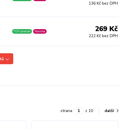
136 Kč bez DPH
269 Kč
TOP produkt
Novinka
222 Kč bez DPH
tů
strana
z 10
další