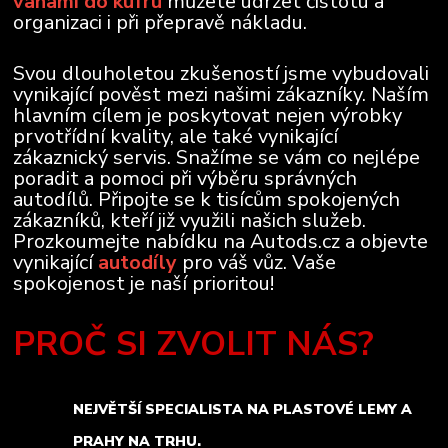
vanami do kufru
můžete udržet čistotu a
organizaci i při přepravě nákladu.
Svou dlouholetou zkušeností jsme vybudovali
vynikající pověst mezi našimi zákazníky. Naším
hlavním cílem je poskytovat nejen výrobky
prvotřídní kvality, ale také vynikající
zákaznický servis. Snažíme se vám co nejlépe
poradit a pomoci při výběru správných
autodílů. Připojte se k tisícům spokojených
zákazníků, kteří již využili našich služeb.
Prozkoumejte nabídku na Autods.cz a objevte
vynikající
autodíly
pro váš vůz. Vaše
spokojenost je naší prioritou!
PROČ SI ZVOLIT NÁS?
NEJVĚTŠÍ SPECIALISTA NA PLASTOVÉ LEMY A
PRAHY NA TRHU.