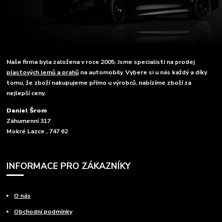
Naše firma byla založena v roce 2005. Jsme specialisti na prodej
plastových lemů a prahů
na automobily. Vybere si u nás každý a díky
tomu, že zboží nakupujeme přímo u výrobců, nabízíme zboží za
nejlepší ceny.
Daniel Šrom
Záhumenní 317
Mokré Lazce , 747 62
INFORMACE PRO ZÁKAZNÍKY
O nás
Obchodní podmínky