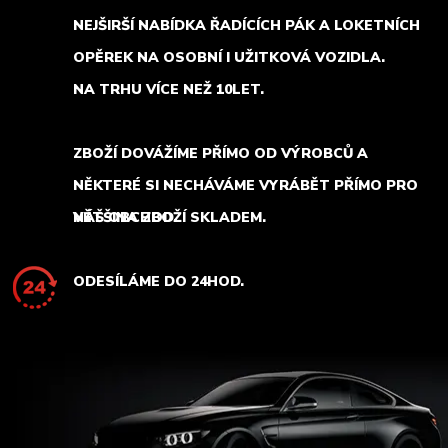
NEJŠIRŠÍ NABÍDKA ŘADÍCÍCH PÁK A LOKETNÍCH
OPĚREK NA OSOBNÍ I UŽITKOVÁ VOZIDLA.
NA TRHU VÍCE NEŽ 10LET.
ZBOŽÍ DOVÁŽÍME PŘÍMO OD VÝROBCŮ A
NĚKTERÉ SI NECHÁVÁME VYRÁBĚT PŘÍMO PRO
NÁŠ OBCHOD.
VĚTŠINA ZBOŽÍ SKLADEM.
ODESÍLÁME DO 24HOD.