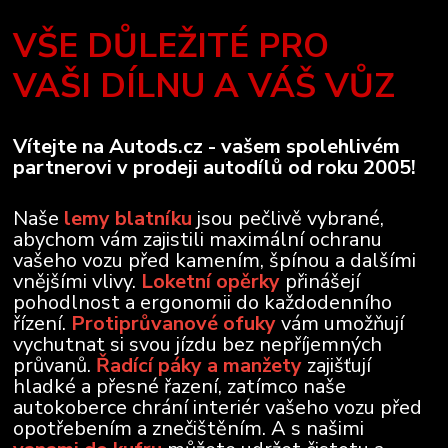
VŠE DŮLEŽITÉ PRO
VAŠI DÍLNU A VÁŠ VŮZ
Vítejte na Autods.cz - vašem spolehlivém
partnerovi v prodeji autodílů od roku 2005!
Naše
lemy blatníku
jsou pečlivě vybrané,
abychom vám zajistili maximální ochranu
vašeho vozu před kamením, špínou a dalšími
vnějšími vlivy.
Loketní opěrky
přinášejí
pohodlnost a ergonomii do každodenního
řízení.
Protiprůvanové ofuky
vám umožňují
vychutnat si svou jízdu bez nepříjemných
průvanů.
Řadící páky a manžety
zajišťují
hladké a přesné řazení, zatímco naše
autokoberce chrání interiér vašeho vozu před
opotřebením a znečištěním. A s našimi