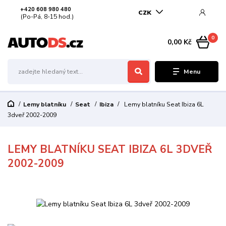
+420 608 980 480
CZK
(Po-Pá, 8-15 hod.)
0
0,00 Kč
Menu
Lemy blatníku
Seat
Ibiza
Lemy blatníku Seat Ibiza 6L
3dveř 2002-2009
LEMY BLATNÍKU SEAT IBIZA 6L 3DVEŘ
2002-2009