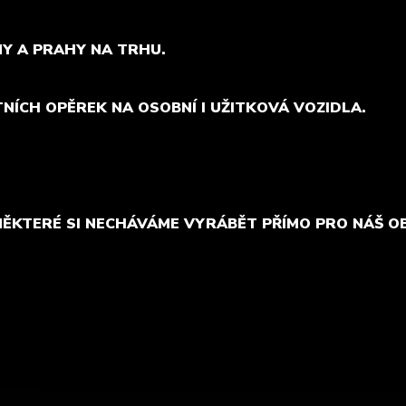
MY A PRAHY NA TRHU.
TNÍCH OPĚREK NA OSOBNÍ I UŽITKOVÁ VOZIDLA.
NĚKTERÉ SI NECHÁVÁME VYRÁBĚT PŘÍMO PRO NÁŠ O