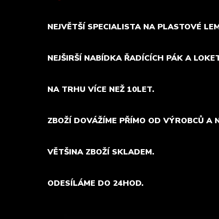
NEJVĚTŠÍ SPECIALISTA NA PLASTOVÉ LE
NEJŠIRŠÍ NABÍDKA ŘADÍCÍCH PÁK A LOKE
NA TRHU VÍCE NEŽ 10LET.
ZBOŽÍ DOVÁŽÍME PŘÍMO OD VÝROBCŮ A 
VĚTŠINA ZBOŽÍ SKLADEM.
ODESÍLÁME DO 24HOD.