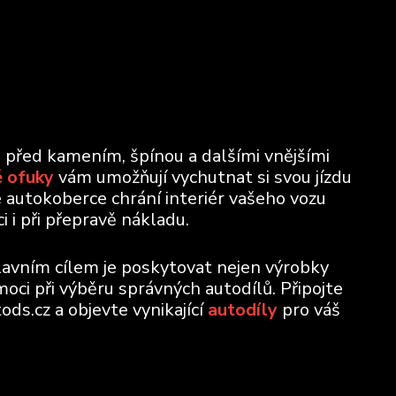
u před kamením, špínou a dalšími vnějšími
 ofuky
vám umožňují vychutnat si svou jízdu
e autokoberce chrání interiér vašeho vozu
 i při přepravě nákladu.
lavním cílem je poskytovat nejen výrobky
moci při výběru správných autodílů. Připojte
ods.cz a objevte vynikající
autodíly
pro váš