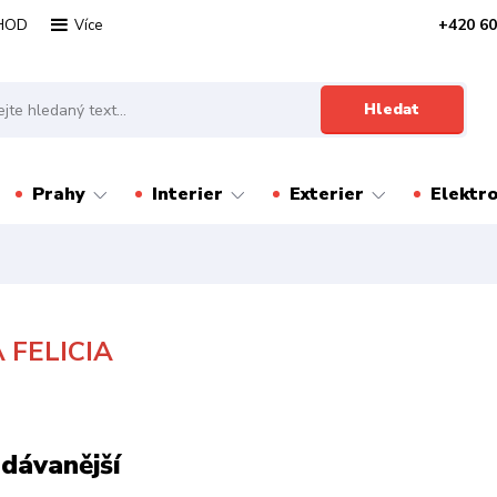
HOD
+420 60
Více
Hledat
Prahy
Interier
Exterier
Elektr
 FELICIA
dávanější