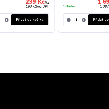
239 Kč
1 6
/
ks
Skladem
198 Kč
bez DPH
1 397
Přidat do košíku
Přidat do