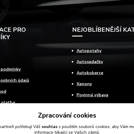
ACE PRO
NEJOBLÍBENĚJŠÍ KA
ÍKY
Autopotahy
Autosedačky
 podmínky
Autokoberce
sobních údajů
Xenony
hod
Povinná výbava
 platba
ovat
Zpracování cookies
artneři potřebují Váš
souhlas
s použitím souborů cookies, aby Vám mo
informace týkající se Vašich zájmů.