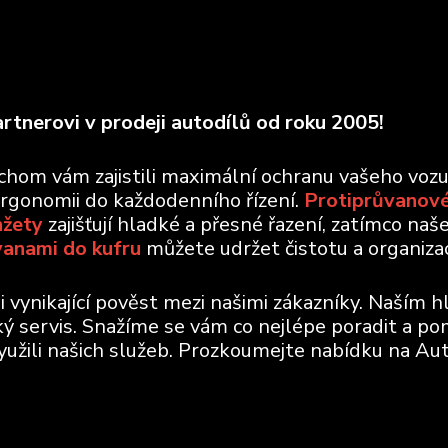
rtnerovi v prodeji autodílů od roku 2005!
ychom vám zajistili maximální ochranu vašeho voz
ergonomii do každodenního řízení.
Protiprůvanové
nžety
zajišťují hladké a přesné řazení, zatímco naš
vanami do kufru
můžete udržet čistotu a organizaci
vynikající pověst mezi našimi zákazníky. Naším h
ický servis. Snažíme se vám co nejlépe poradit a po
využili našich služeb. Prozkoumejte nabídku na Aut