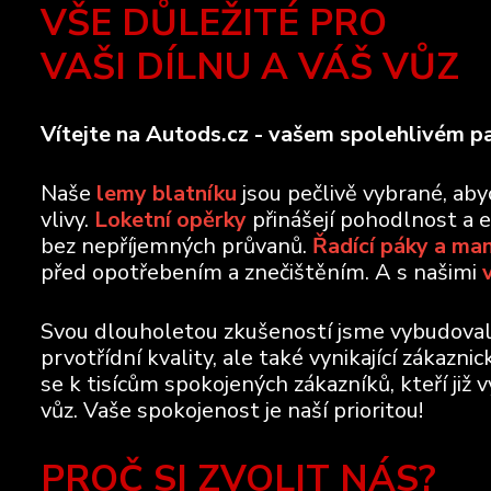
VŠE DŮLEŽITÉ PRO
VAŠI DÍLNU A VÁŠ VŮZ
Vítejte na Autods.cz - vašem spolehlivém pa
Naše
lemy blatníku
jsou pečlivě vybrané, ab
vlivy.
Loketní opěrky
přinášejí pohodlnost a 
bez nepříjemných průvanů.
Řadící páky a ma
před opotřebením a znečištěním. A s našimi
Svou dlouholetou zkušeností jsme vybudovali 
prvotřídní kvality, ale také vynikající zákazn
se k tisícům spokojených zákazníků, kteří již 
vůz. Vaše spokojenost je naší prioritou!
PROČ SI ZVOLIT NÁS?