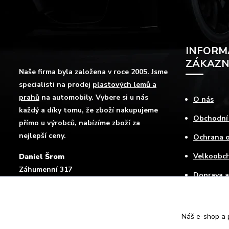
INFORM
ZÁKAZN
Naše firma byla založena v roce 2005. Jsme
specialisti na prodej
plastových lemů a
prahů
na automobily. Vybere si u nás
O nás
každý a díky tomu, že zboží nakupujeme
Obchodní
přímo u výrobců, nabízíme zboží za
nejlepší ceny.
Ochrana o
Velkoobc
Daniel Šrom
Záhumenní 317
Doprava a
Mokré Lazce , 747 62
Jak nakup
Kontakty
Náš e-shop a p