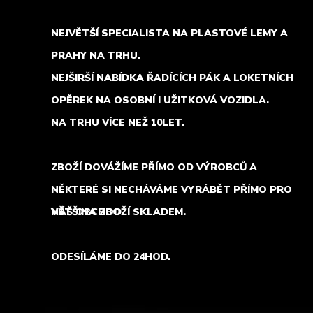
NEJVĚTŠÍ SPECIALISTA NA PLASTOVÉ LEMY A
PRAHY NA TRHU.
NEJŠIRŠÍ NABÍDKA ŘADÍCÍCH PÁK A LOKETNÍCH
OPĚREK NA OSOBNÍ I UŽITKOVÁ VOZIDLA.
NA TRHU VÍCE NEŽ 10LET.
ZBOŽÍ DOVÁŽÍME PŘÍMO OD VÝROBCŮ A
NĚKTERÉ SI NECHÁVÁME VYRÁBĚT PŘÍMO PRO
NÁŠ OBCHOD.
VĚTŠINA ZBOŽÍ SKLADEM.
ODESÍLÁME DO 24HOD.