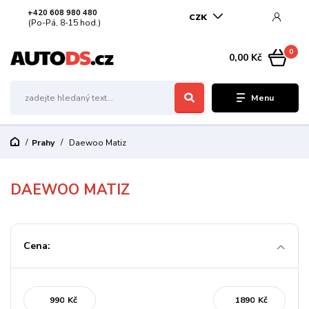
+420 608 980 480
CZK
(Po-Pá, 8-15 hod.)
0
0,00 Kč
Menu
Prahy
Daewoo Matiz
DAEWOO MATIZ
Cena:
Kč
Kč