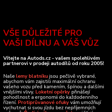
VŠE DŮLEŽITÉ PRO
VAŠI DÍLNU A VÁŠ VŮZ
Vítejte na Autods.cz - vašem spolehlivém
partnerovi v prodeji autodílů od roku 2005!
Naše
lemy blatníku
jsou pečlivě vybrané,
abychom vám zajistili maximální ochranu
vašeho vozu před kamením, špínou a dalšími
vnějšími vlivy.
Loketní opěrky
přinášejí
pohodlnost a ergonomii do každodenního
řízení.
Protiprůvanové ofuky
vám umožňují
vychutnat si svou jízdu bez nepříjemných