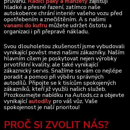
průvanů.
Řadící páky a manžety
zajišťují
hladké a přesné řazení, zatímco naše
autokoberce chrání interiér vašeho vozu před
opotřebením a znečištěním. A s našimi
vanami do kufru
můžete udržet čistotu a
organizaci i při přepravě nákladu.
Svou dlouholetou zkušeností jsme vybudovali
vynikající pověst mezi našimi zákazníky. Naším
hlavním cílem je poskytovat nejen výrobky
prvotřídní kvality, ale také vynikající
zákaznický servis. Snažíme se vám co nejlépe
poradit a pomoci při výběru správných
autodílů. Připojte se k tisícům spokojených
zákazníků, kteří již využili našich služeb.
Prozkoumejte nabídku na Autods.cz a objevte
vynikající
autodíly
pro váš vůz. Vaše
spokojenost je naší prioritou!
PROČ SI ZVOLIT NÁS?