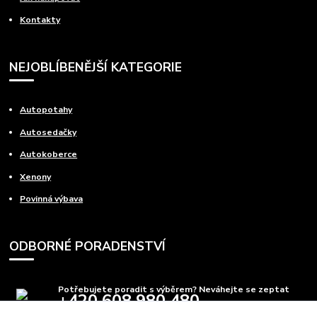
Kontakty
NEJOBLÍBENĚJŠÍ KATEGORIE
Autopotahy
Autosedačky
Autokoberce
Xenony
Povinná výbava
ODBORNÉ PORADENSTVÍ
Potřebujete poradit s výběrem? Neváhejte se zeptat
+420 608 980 480
(Po-Pá, 8-15 hod.)