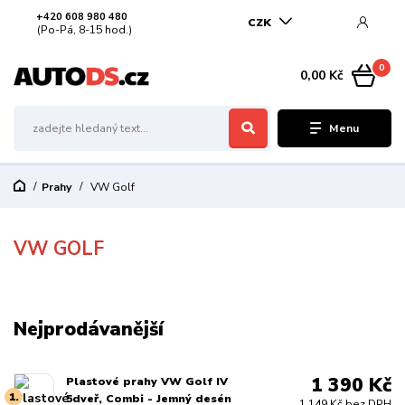
+420 608 980 480
CZK
(Po-Pá, 8-15 hod.)
0
0,00 Kč
Menu
Prahy
VW Golf
VW GOLF
Nejprodávanější
1 390 Kč
Plastové prahy VW Golf IV
1.
5dveř, Combi - Jemný desén
1 149 Kč bez DPH