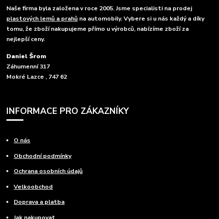
Naše firma byla založena v roce 2005. Jsme specialisti na prodej
plastových lemů a prahů
na automobily. Vybere si u nás každý a díky
tomu, že zboží nakupujeme přímo u výrobců, nabízíme zboží za
nejlepší ceny.
Daniel Šrom
Záhumenní 317
Mokré Lazce , 747 62
INFORMACE PRO ZÁKAZNÍKY
O nás
Obchodní podmínky
Ochrana osobních údajů
Velkoobchod
Doprava a platba
Jak nakupovat