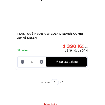
PLASTOVÉ PRAHY VW GOLF IV 5DVEŘ, COMBI -
JEMNÝ DESÉN
1 390 Kč
/
ks
Skladem
1 149 Kč
bez DPH
Přidat do košíku
strana
z 1
Novinky