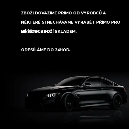
ZBOŽÍ DOVÁŽÍME PŘÍMO OD VÝROBCŮ A
NĚKTERÉ SI NECHÁVÁME VYRÁBĚT PŘÍMO PRO
NÁŠ OBCHOD.
VĚTŠINA ZBOŽÍ SKLADEM.
ODESÍLÁME DO 24HOD.