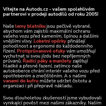
Vítejte na Autods.cz - vašem spolehlivém
partnerovi v prodeji autodílů od roku 2005!
Naše
lemy blatníku
jsou pečlivě vybrané,
abychom vám zajistili maximální ochranu
vašeho vozu před kamením, špínou a dalšími
vnějšími vlivy.
Loketní opěrky
přinášejí
pohodlnost a ergonomii do každodenního
řízení.
Protiprůvanové ofuky
vám umožňují
vychutnat si svou jízdu bez nepříjemných
průvanů.
Řadící páky a manžety
zajišťují
hladké a přesné řazení, zatímco naše
autokoberce chrání interiér vašeho vozu před
opotřebením a znečištěním. A s našimi
vanami do kufru
můžete udržet čistotu a
organizaci i při přepravě nákladu.
Svou dlouholetou zkušeností jsme vybudovali
vynikající pověst mezi našimi zákazníky. Naším