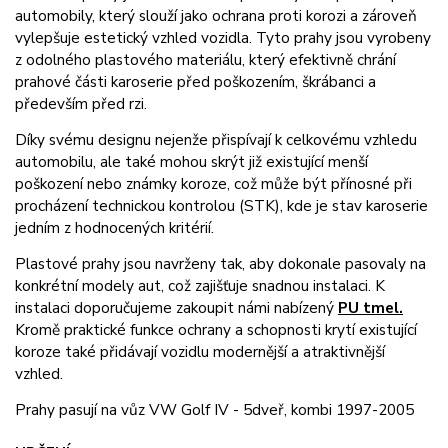
automobily, který slouží jako ochrana proti korozi a zároveň
vylepšuje estetický vzhled vozidla. Tyto prahy jsou vyrobeny
z odolného plastového materiálu, který efektivně chrání
prahové části karoserie před poškozením, škrábanci a
především před rzi.
Díky svému designu nejenže přispívají k celkovému vzhledu
automobilu, ale také mohou skrýt již existující menší
poškození nebo známky koroze, což může být přínosné při
procházení technickou kontrolou (STK), kde je stav karoserie
jedním z hodnocených kritérií.
Plastové prahy jsou navrženy tak, aby dokonale pasovaly na
konkrétní modely aut, což zajišťuje snadnou instalaci. K
instalaci doporučujeme zakoupit námi nabízený
PU tmel.
Kromě praktické funkce ochrany a schopnosti krytí existující
koroze také přidávají vozidlu modernější a atraktivnější
vzhled.
Prahy pasují na vůz VW Golf IV - 5dveř, kombi 1997-2005