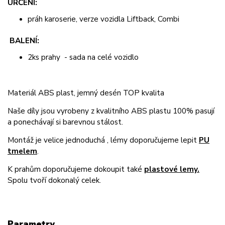
URČENÍ:
práh karoserie, verze vozidla Liftback, Combi
BALENÍ:
2ks prahy - sada na celé vozidlo
Materiál ABS plast, jemný desén TOP kvalita
Naše díly jsou vyrobeny z kvalitního ABS plastu 100% pasují
a ponechávají si barevnou stálost.
Montáž je velice jednoduchá , lémy doporučujeme lepit
PU
tmelem
.
K prahům doporučujeme dokoupit také
plastové lemy.
Spolu tvoří dokonalý celek.
Parametry