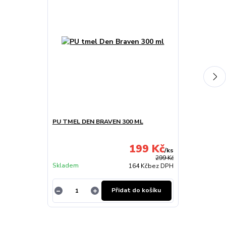
PU TMEL DEN BRAVEN 300 ML
GUMOVÉ KOB
99R/TOLEDO/
IV/BORA/BEE
199 Kč
/
ks
Skladem u
299 Kč
Skladem
dodavatele
164 Kč
bez DPH
Přidat do košíku