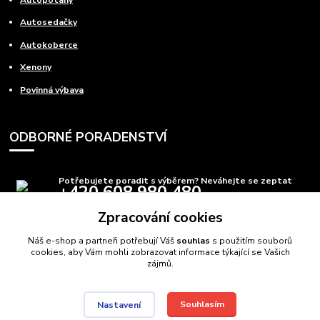
Autosedačky
Autokoberce
Xenony
Povinná výbava
ODBORNÉ PORADENSTVÍ
Potřebujete poradit s výběrem? Neváhejte se zeptat
+420 608 980 480
(Po-Pá, 8-15 hod.)
Zpracování cookies
info@autods.cz
Náš e-shop a partneři potřebují Váš
souhlas
s použitím souborů
cookies, aby Vám mohli zobrazovat informace týkající se Vašich
zájmů.
Souhlasím
Nastavení
AutoDS.cz
Autodíly Ostrava
// Navštivte také:
Domečkové postele
,