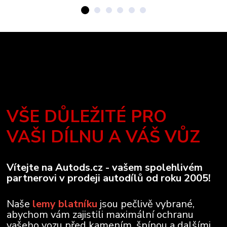
VŠE DŮLEŽITÉ PRO
VAŠI DÍLNU A VÁŠ VŮZ
Vítejte na Autods.cz - vašem spolehlivém
partnerovi v prodeji autodílů od roku 2005!
Naše
lemy blatníku
jsou pečlivě vybrané,
abychom vám zajistili maximální ochranu
vašeho vozu před kamením, špínou a dalšími