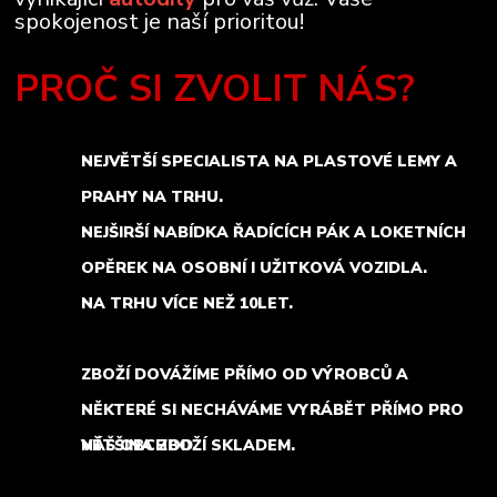
spokojenost je naší prioritou!
PROČ SI ZVOLIT NÁS?
NEJVĚTŠÍ SPECIALISTA NA PLASTOVÉ LEMY A
PRAHY NA TRHU.
NEJŠIRŠÍ NABÍDKA ŘADÍCÍCH PÁK A LOKETNÍCH
OPĚREK NA OSOBNÍ I UŽITKOVÁ VOZIDLA.
NA TRHU VÍCE NEŽ 10LET.
ZBOŽÍ DOVÁŽÍME PŘÍMO OD VÝROBCŮ A
NĚKTERÉ SI NECHÁVÁME VYRÁBĚT PŘÍMO PRO
NÁŠ OBCHOD.
VĚTŠINA ZBOŽÍ SKLADEM.