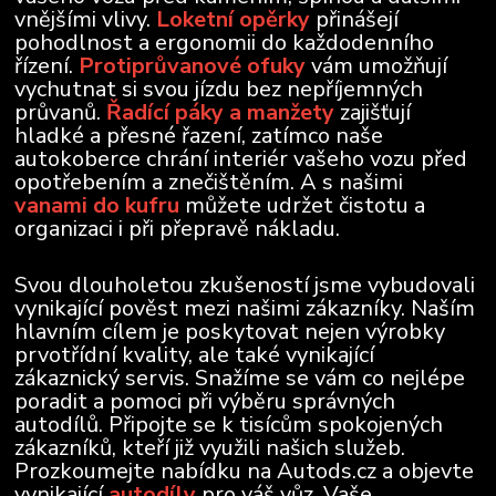
vnějšími vlivy.
Loketní opěrky
přinášejí
pohodlnost a ergonomii do každodenního
řízení.
Protiprůvanové ofuky
vám umožňují
vychutnat si svou jízdu bez nepříjemných
průvanů.
Řadící páky a manžety
zajišťují
hladké a přesné řazení, zatímco naše
autokoberce chrání interiér vašeho vozu před
opotřebením a znečištěním. A s našimi
vanami do kufru
můžete udržet čistotu a
organizaci i při přepravě nákladu.
Svou dlouholetou zkušeností jsme vybudovali
vynikající pověst mezi našimi zákazníky. Naším
hlavním cílem je poskytovat nejen výrobky
prvotřídní kvality, ale také vynikající
zákaznický servis. Snažíme se vám co nejlépe
poradit a pomoci při výběru správných
autodílů. Připojte se k tisícům spokojených
zákazníků, kteří již využili našich služeb.
Prozkoumejte nabídku na Autods.cz a objevte
vynikající
autodíly
pro váš vůz. Vaše