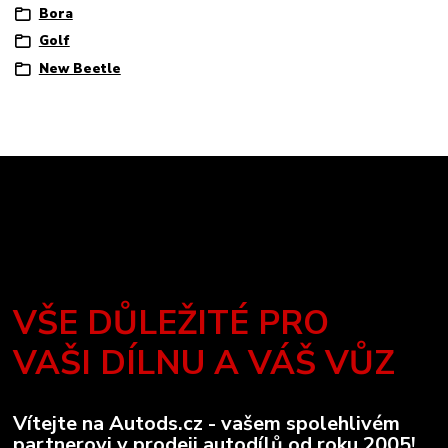
Bora
Golf
New Beetle
VŠE DŮLEŽITÉ PRO
VAŠI DÍLNU A VÁŠ VŮZ
Vítejte na Autods.cz - vašem spolehlivém
partnerovi v prodeji autodílů od roku 2005!