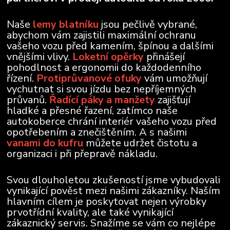
Naše
lemy blatníku
jsou pečlivě vybrané,
abychom vám zajistili maximální ochranu
vašeho vozu před kamením, špínou a dalšími
vnějšími vlivy.
Loketní opěrky
přinášejí
pohodlnost a ergonomii do každodenního
řízení.
Protiprůvanové ofuky
vám umožňují
vychutnat si svou jízdu bez nepříjemných
průvanů.
Řadící páky a manžety
zajišťují
hladké a přesné řazení, zatímco naše
autokoberce chrání interiér vašeho vozu před
opotřebením a znečištěním. A s našimi
vanami do kufru
můžete udržet čistotu a
organizaci i při přepravě nákladu.
Svou dlouholetou zkušeností jsme vybudovali
vynikající pověst mezi našimi zákazníky. Naším
hlavním cílem je poskytovat nejen výrobky
prvotřídní kvality, ale také vynikající
zákaznický servis. Snažíme se vám co nejlépe