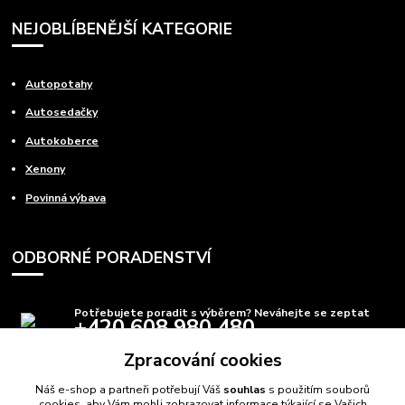
NEJOBLÍBENĚJŠÍ KATEGORIE
Autopotahy
Autosedačky
Autokoberce
Xenony
Povinná výbava
ODBORNÉ PORADENSTVÍ
Potřebujete poradit s výběrem? Neváhejte se zeptat
+420 608 980 480
(Po-Pá, 8-15 hod.)
Zpracování cookies
info@autods.cz
Náš e-shop a partneři potřebují Váš
souhlas
s použitím souborů
cookies, aby Vám mohli zobrazovat informace týkající se Vašich