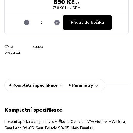
890 Kč
/
ks
736 Kč
bez DPH
Přidat do košíku
Číslo
40023
produktu:
Kompletní specifikace
Parametry
Kompletní specifikace
Loketní opěrka pasuje na vozy: Škoda Octavia I, VW Golf IV, VW Bora,
Seat Leon 99-05, Seat Toledo 99-05, New Beetle I