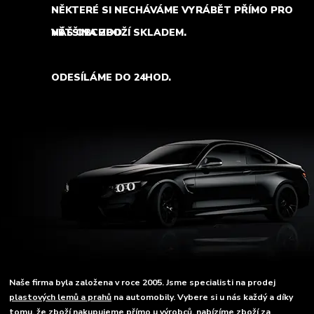
NĚKTERÉ SI NECHÁVÁME VYRÁBĚT PŘÍMO PRO
NÁŠ OBCHOD.
VĚTŠINA ZBOŽÍ SKLADEM.
ODESÍLÁME DO 24HOD.
Naše firma byla založena v roce 2005. Jsme specialisti na prodej
plastových lemů a prahů
na automobily. Vybere si u nás každý a díky
tomu, že zboží nakupujeme přímo u výrobců, nabízíme zboží za