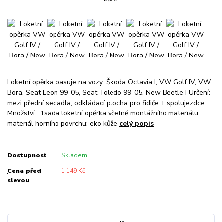
Loketní opěrka pasuje na vozy: Škoda Octavia I, VW Golf IV, VW
Bora, Seat Leon 99-05, Seat Toledo 99-05, New Beetle I Určení:
mezi přední sedadla, odkládací plocha pro řidiče + spolujezdce
Množství : 1sada loketní opěrka včetně montážního materiálu
materiál horního povrchu: eko kůže
celý popis
Dostupnost
Skladem
Cena před
1 149 Kč
slevou