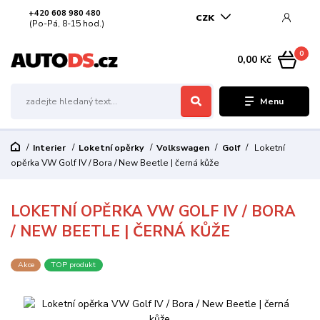
+420 608 980 480
CZK
(Po-Pá, 8-15 hod.)
0
0,00 Kč
Menu
Interier
Loketní opěrky
Volkswagen
Golf
Loketní
opěrka VW Golf IV / Bora / New Beetle | černá kůže
LOKETNÍ OPĚRKA VW GOLF IV / BORA
/ NEW BEETLE | ČERNÁ KŮŽE
Akce
TOP produkt