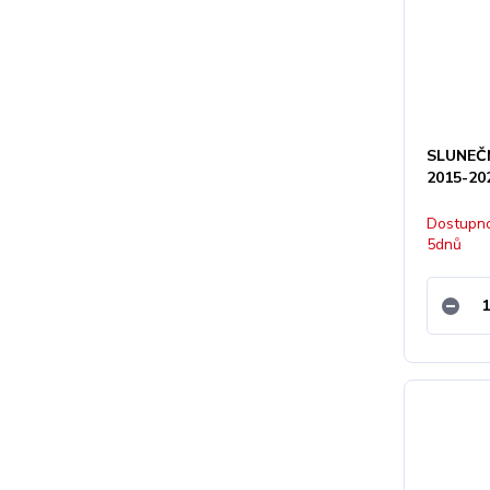
SLUNEČN
2015-20
Dostupno
5dnů