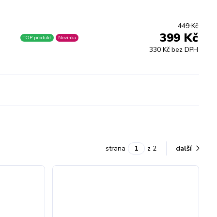
449 Kč
399 Kč
TOP produkt
Novinka
330 Kč bez DPH
strana
z 2
další