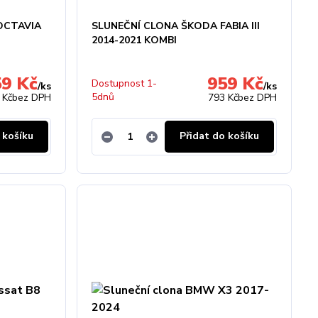
OCTAVIA
SLUNEČNÍ CLONA ŠKODA FABIA III
2014-2021 KOMBI
59 Kč
959 Kč
Dostupnost 1-
/
ks
/
ks
5dnů
 Kč
bez DPH
793 Kč
bez DPH
 košíku
Přidat do košíku