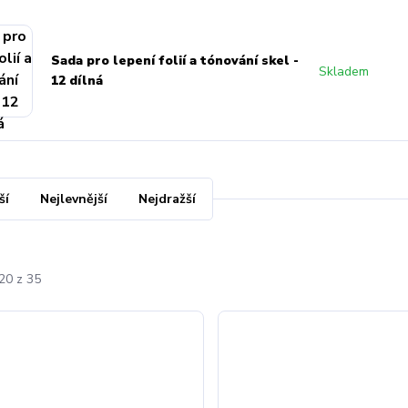
Sada pro lepení folií a tónování skel -
Skladem
12 dílná
ší
Nejlevnější
Nejdražší
20 z 35