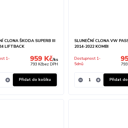
Í CLONA ŠKODA SUPERB III
SLUNEČNÍ CLONA VW PAS
24 LIFTBACK
2014-2022 KOMBI
959 Kč
9
st 1-
Dostupnost 1-
/
ks
5dnů
793 Kč
bez DPH
793
Přidat do košíku
Přidat do