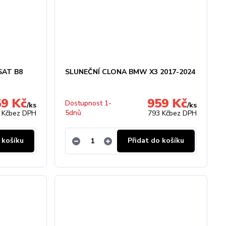
SAT B8
SLUNEČNÍ CLONA BMW X3 2017-2024
59 Kč
959 Kč
Dostupnost 1-
/
ks
/
ks
5dnů
 Kč
bez DPH
793 Kč
bez DPH
 košíku
Přidat do košíku