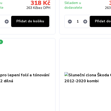
318 Kč
 u
Skladem u
ele
dodavatele
263 Kč
bez DPH
263
Přidat do košíku
Přidat do
t