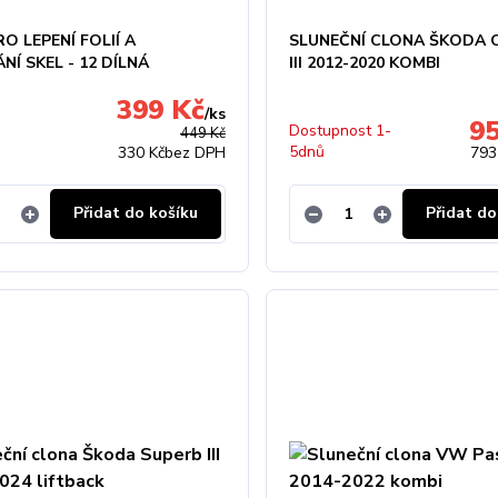
O LEPENÍ FOLIÍ A
SLUNEČNÍ CLONA ŠKODA 
Í SKEL - 12 DÍLNÁ
III 2012-2020 KOMBI
399 Kč
/
ks
9
Dostupnost 1-
449 Kč
5dnů
330 Kč
bez DPH
793
Přidat do košíku
Přidat do