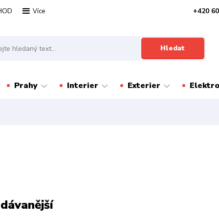
HOD
+420 60
Více
Hledat
Prahy
Interier
Exterier
Elektr
dávanější