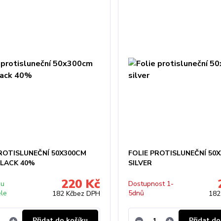
PROTISLUNEČNÍ 50X300CM
FOLIE PROTISLUNEČNÍ 50
BLACK 40%
SILVER
220 Kč
 u
Dostupnost 1-
ele
5dnů
182 Kč
bez DPH
182
Přidat do košíku
Přidat do