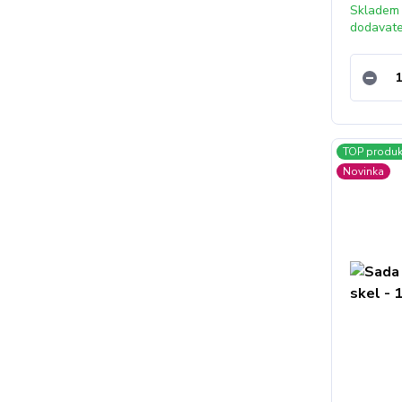
Skladem
dodavat
TOP produk
Novinka