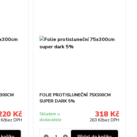
X300CM
FOLIE PROTISLUNEČNÍ 75X300CM
SUPER DARK 5%
220 Kč
318 Kč
Skladem u
dodavatele
 Kč
bez DPH
263 Kč
bez DPH
 košíku
Přidat do košíku