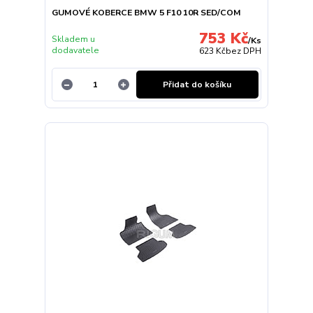
GUMOVÉ KOBERCE BMW 5 F10 10R SED/COM
753 Kč
Skladem u
/
Ks
dodavatele
623 Kč
bez DPH
Přidat do košíku