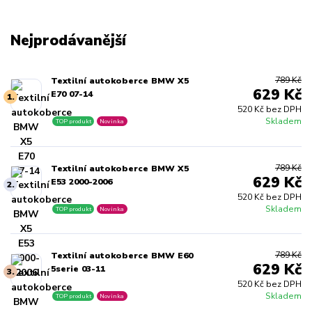
Nejprodávanější
789 Kč
Textilní autokoberce BMW X5
629 Kč
E70 07-14
1.
520 Kč bez DPH
Skladem
TOP produkt
Novinka
789 Kč
Textilní autokoberce BMW X5
629 Kč
E53 2000-2006
2.
520 Kč bez DPH
Skladem
TOP produkt
Novinka
789 Kč
Textilní autokoberce BMW E60
629 Kč
5serie 03-11
3.
520 Kč bez DPH
Skladem
TOP produkt
Novinka