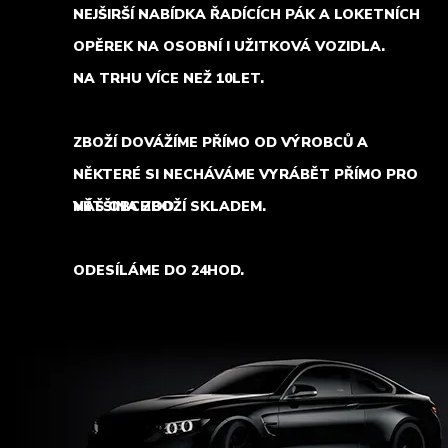
NEJŠIRŠÍ NABÍDKA ŘADÍCÍCH PÁK A LOKETNÍCH
OPĚREK NA OSOBNÍ I UŽITKOVÁ VOZIDLA.
NA TRHU VÍCE NEŽ 10LET.
ZBOŽÍ DOVÁŽÍME PŘÍMO OD VÝROBCŮ A
NĚKTERÉ SI NECHÁVÁME VYRÁBĚT PŘÍMO PRO
NÁŠ OBCHOD.
VĚTŠINA ZBOŽÍ SKLADEM.
ODESÍLÁME DO 24HOD.