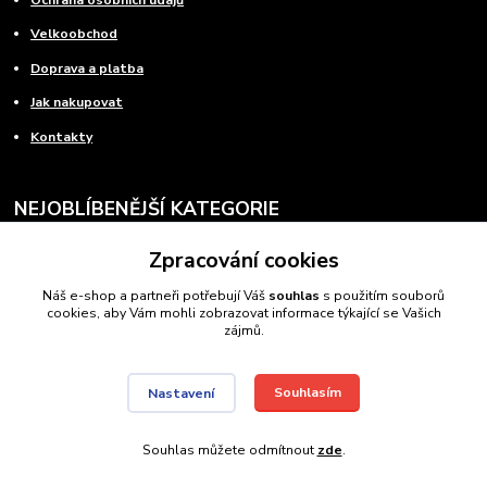
Velkoobchod
Doprava a platba
Jak nakupovat
Kontakty
NEJOBLÍBENĚJŠÍ KATEGORIE
Zpracování cookies
Autopotahy
Náš e-shop a partneři potřebují Váš
souhlas
s použitím souborů
Autosedačky
cookies, aby Vám mohli zobrazovat informace týkající se Vašich
zájmů.
Autokoberce
Xenony
Souhlasím
Nastavení
Povinná výbava
Souhlas můžete odmítnout
zde
.
ODBORNÉ PORADENSTVÍ