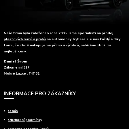
Naše firma byla založena v roce 2005. Jsme specialisti na prodej
plastových lemů a prahů
na automobily. Vybere si u nás každý a díky
tomu, že zboží nakupujeme přímo u výrobců, nabízíme zboží za
nejlepší ceny.
Daniel Šrom
Záhumenní 317
Mokré Lazce , 747 62
INFORMACE PRO ZÁKAZNÍKY
O nás
Obchodní podmínky
Ochrana osobních údajů