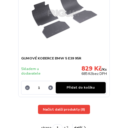
GUMOVÉ KOBERCE BMW 5 E39 95R
829 Kč
Skladem u
/
Ks
dodavatele
685 Kč
bez DPH
Přidat do košíku
Načíst další produkty (8)
strana
z 2
další