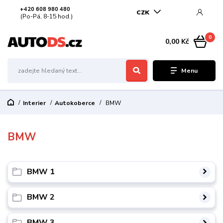
+420 608 980 480
CZK
(Po-Pá, 8-15 hod.)
0
0,00 Kč
Menu
Interier
Autokoberce
BMW
BMW
BMW 1
BMW 2
BMW 3