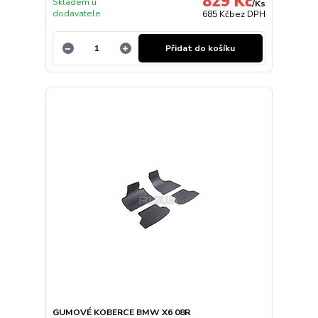
829 Kč
Skladem u
/
Ks
dodavatele
685 Kč
bez DPH
Přidat do košíku
GUMOVÉ KOBERCE BMW X6 08R