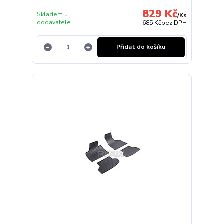
829 Kč
Skladem u
/
Ks
dodavatele
685 Kč
bez DPH
Přidat do košíku