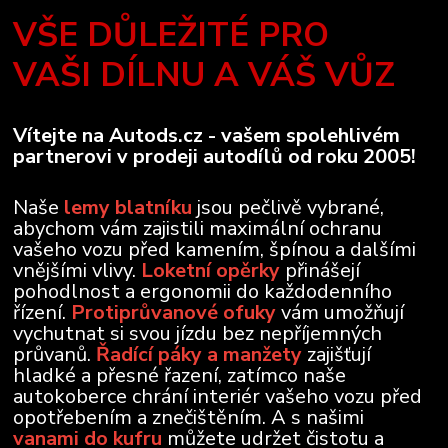
VŠE DŮLEŽITÉ PRO
VAŠI DÍLNU A VÁŠ VŮZ
Vítejte na Autods.cz - vašem spolehlivém
partnerovi v prodeji autodílů od roku 2005!
Naše
lemy blatníku
jsou pečlivě vybrané,
abychom vám zajistili maximální ochranu
vašeho vozu před kamením, špínou a dalšími
vnějšími vlivy.
Loketní opěrky
přinášejí
pohodlnost a ergonomii do každodenního
řízení.
Protiprůvanové ofuky
vám umožňují
vychutnat si svou jízdu bez nepříjemných
průvanů.
Řadící páky a manžety
zajišťují
hladké a přesné řazení, zatímco naše
autokoberce chrání interiér vašeho vozu před
opotřebením a znečištěním. A s našimi
vanami do kufru
můžete udržet čistotu a