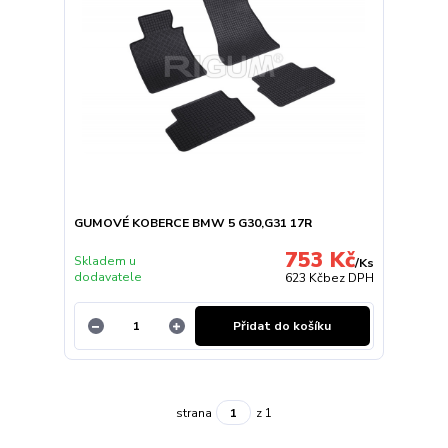
GUMOVÉ KOBERCE BMW 5 G30,G31 17R
753 Kč
Skladem u
/
Ks
dodavatele
623 Kč
bez DPH
Přidat do košíku
strana
z 1