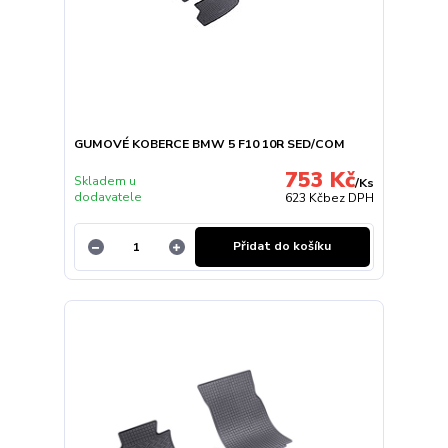
GUMOVÉ KOBERCE BMW 5 F10 10R SED/COM
753 Kč
Skladem u
/
Ks
dodavatele
623 Kč
bez DPH
Přidat do košíku