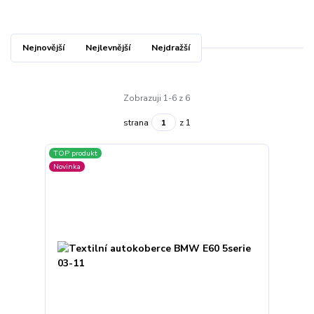
Nejnovější
Nejlevnější
Nejdražší
Zobrazuji 1-6 z 6
strana
z 1
TOP produkt
Novinka