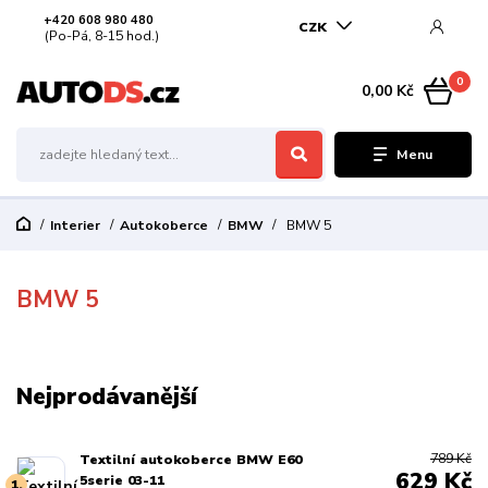
+420 608 980 480
CZK
(Po-Pá, 8-15 hod.)
0
0,00 Kč
Menu
Interier
Autokoberce
BMW
BMW 5
BMW 5
Nejprodávanější
789 Kč
Textilní autokoberce BMW E60
629 Kč
5serie 03-11
1.