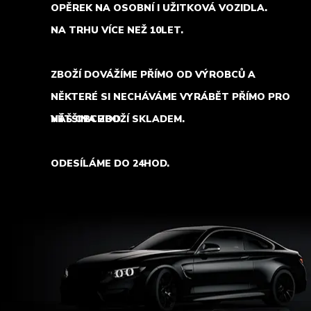
OPĚREK NA OSOBNÍ I UŽITKOVÁ VOZIDLA.
NA TRHU VÍCE NEŽ 10LET.
ZBOŽÍ DOVÁŽÍME PŘÍMO OD VÝROBCŮ A
NĚKTERÉ SI NECHÁVÁME VYRÁBĚT PŘÍMO PRO
NÁŠ OBCHOD.
VĚTŠINA ZBOŽÍ SKLADEM.
ODESÍLÁME DO 24HOD.