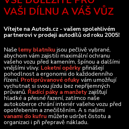
VAŠI DÍLNU A VÁŠ VŮZ
Vítejte na Autods.cz - vašem spolehlivém
partnerovi v prodeji autodílů od roku 2005!
Naše
lemy blatníku
jsou pečlivě vybrané,
abychom vám zajistili maximální ochranu
vašeho vozu před kamením, špínou a dalšími
vnějšími vlivy.
Loketní opěrky
přinášejí
pohodlnost a ergonomii do každodenního
řízení.
Protiprůvanové ofuky
vám umožňují
vychutnat si svou jízdu bez nepříjemných
průvanů.
Řadící páky a manžety
zajišťují
hladké a přesné řazení, zatímco naše
autokoberce chrání interiér vašeho vozu před
opotřebením a znečištěním. A s našimi
vanami do kufru
můžete udržet čistotu a
organizaci i při přepravě nákladu.