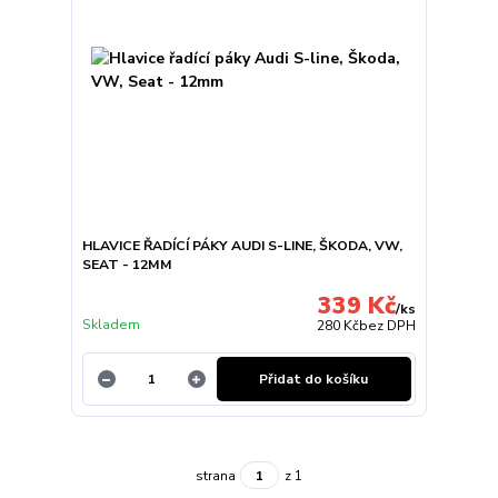
HLAVICE ŘADÍCÍ PÁKY AUDI S-LINE, ŠKODA, VW,
SEAT - 12MM
339 Kč
/
ks
Skladem
280 Kč
bez DPH
Přidat do košíku
strana
z 1