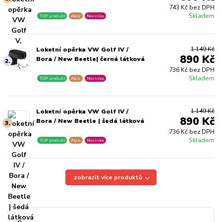
743 Kč bez DPH
Skladem
TOP produkt
Akce
Novinka
1 149 Kč
Loketní opěrka VW Golf IV /
890 Kč
Bora / New Beetle| černá látková
2.
736 Kč bez DPH
Skladem
TOP produkt
Akce
Novinka
1 149 Kč
Loketní opěrka VW Golf IV /
890 Kč
Bora / New Beetle | šedá látková
3.
736 Kč bez DPH
Skladem
TOP produkt
Akce
Novinka
zobrazit více produktů