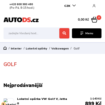
+420 608 980 480
CZK
(Po-Pá, 8-15 hod.)
0
0,00 Kč
Menu
Interier
Loketní opěrky
Volkswagen
Golf
GOLF
Nejprodávanější
1 149 Kč
Loketní opěrka VW Golf V, Jetta
899 Kč
II
1.