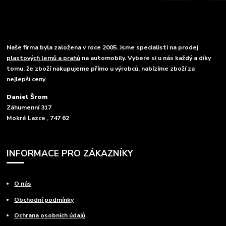
Naše firma byla založena v roce 2005. Jsme specialisti na prodej
plastových lemů a prahů
na automobily. Vybere si u nás každý a díky
tomu, že zboží nakupujeme přímo u výrobců, nabízíme zboží za
nejlepší ceny.
Daniel Šrom
Záhumenní 317
Mokré Lazce , 747 62
INFORMACE PRO ZÁKAZNÍKY
O nás
Obchodní podmínky
Ochrana osobních údajů