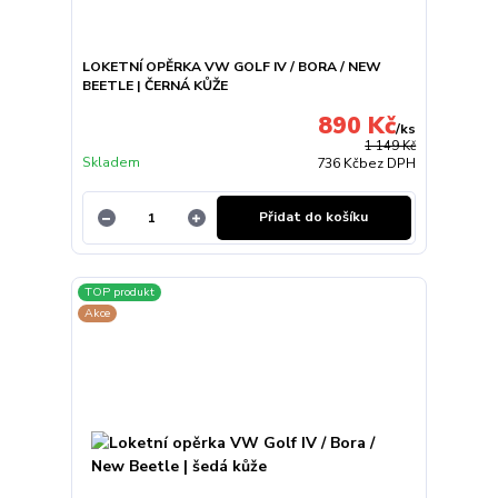
LOKETNÍ OPĚRKA VW GOLF IV / BORA / NEW
BEETLE | ČERNÁ KŮŽE
890 Kč
/
ks
1 149 Kč
Skladem
736 Kč
bez DPH
Přidat do košíku
TOP produkt
Akce