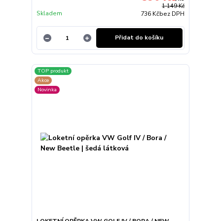
1 149 Kč
Skladem
736 Kč
bez DPH
Přidat do košíku
TOP produkt
Akce
Novinka