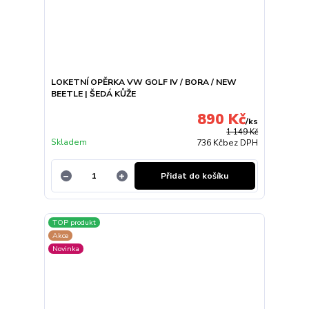
LOKETNÍ OPĚRKA VW GOLF IV / BORA / NEW
BEETLE | ŠEDÁ KŮŽE
890 Kč
/
ks
1 149 Kč
Skladem
736 Kč
bez DPH
Přidat do košíku
TOP produkt
Akce
Novinka