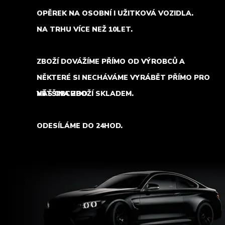
OPĚREK NA OSOBNÍ I UŽITKOVÁ VOZIDLA.
NA TRHU VÍCE NEŽ 10LET.
ZBOŽÍ DOVÁŽÍME PŘÍMO OD VÝROBCŮ A
NĚKTERÉ SI NECHÁVÁME VYRÁBĚT PŘÍMO PRO
NÁŠ OBCHOD.
VĚTŠINA ZBOŽÍ SKLADEM.
ODESÍLÁME DO 24HOD.