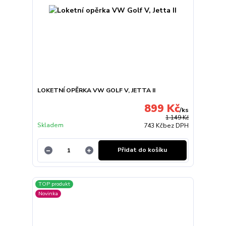
LOKETNÍ OPĚRKA VW GOLF V, JETTA II
899 Kč
/
ks
1 149 Kč
Skladem
743 Kč
bez DPH
Přidat do košíku
TOP produkt
Novinka