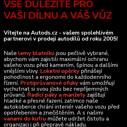
VŠE DŮLEŽITÉ PRO
VAŠI DÍLNU A VÁŠ VŮZ
Vítejte na Autods.cz - vašem spolehlivém
partnerovi v prodeji autodílů od roku 2005!
Naše
lemy blatníku
jsou pečlivě vybrané,
abychom vám zajistili maximální ochranu
vašeho vozu před kamením, špínou a dalšími
vnějšími vlivy.
Loketní opěrky
přinášejí
pohodlnost a ergonomii do každodenního
řízení.
Protiprůvanové ofuky
vám umožňují
vychutnat si svou jízdu bez nepříjemných
průvanů.
Řadící páky a manžety
zajišťují
hladké a přesné řazení, zatímco naše
autokoberce chrání interiér vašeho vozu před
opotřebením a znečištěním. A s našimi
vanami do kufru
můžete udržet čistotu a
organizaci i při přepravě nákladu.