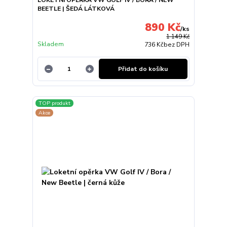
LOKETNÍ OPĚRKA VW GOLF IV / BORA / NEW
BEETLE | ŠEDÁ LÁTKOVÁ
890 Kč
/
ks
1 149 Kč
Skladem
736 Kč
bez DPH
Přidat do košíku
TOP produkt
Akce