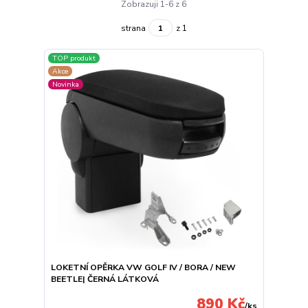
Zobrazuji 1-6 z 6
strana
z 1
TOP produkt
Akce
Novinka
LOKETNÍ OPĚRKA VW GOLF IV / BORA / NEW
BEETLE| ČERNÁ LÁTKOVÁ
890 Kč
/
ks