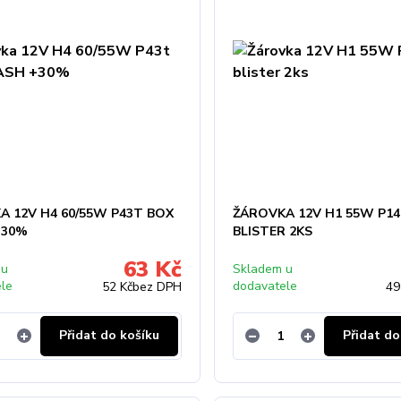
A 12V H4 60/55W P43T BOX
ŽÁROVKA 12V H1 55W P14
+30%
BLISTER 2KS
63 Kč
 u
Skladem u
ele
dodavatele
52 Kč
bez DPH
49
Přidat do košíku
Přidat do