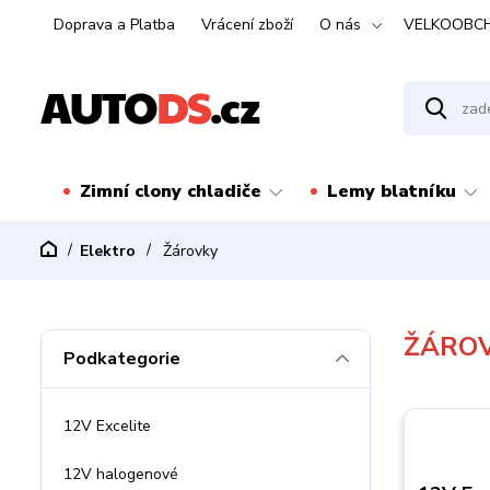
Doprava a Platba
Vrácení zboží
O nás
VELKOOBC
Zimní clony chladiče
Lemy blatníku
Elektro
Žárovky
ŽÁRO
Podkategorie
12V Excelite
12V halogenové