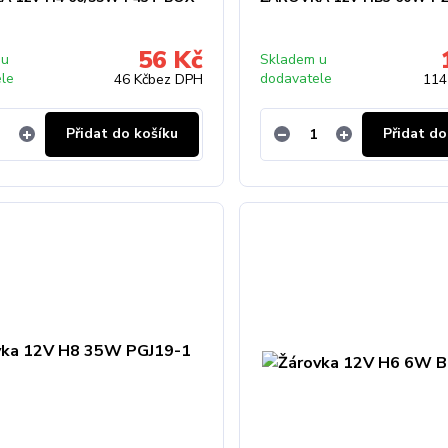
56 Kč
 u
Skladem u
ele
dodavatele
46 Kč
bez DPH
114
Přidat do košíku
Přidat do