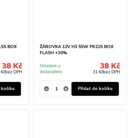
,5S BOX
ŽÁROVKA 12V H3 55W PK22S BOX
FLASH +30%
38 Kč
38 Kč
Skladem u
dodavatele
 Kč
bez DPH
31 Kč
bez DPH
 košíku
Přidat do košíku