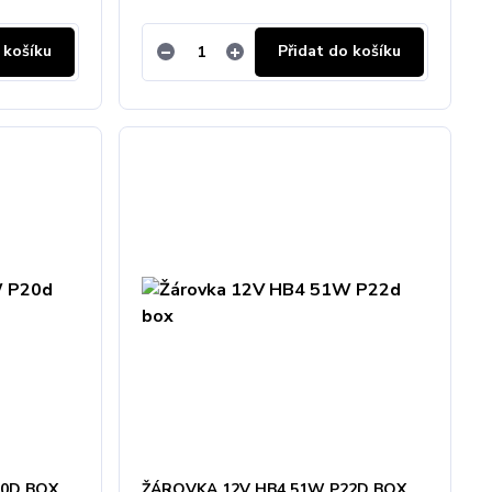
 košíku
Přidat do košíku
20D BOX
ŽÁROVKA 12V HB4 51W P22D BOX