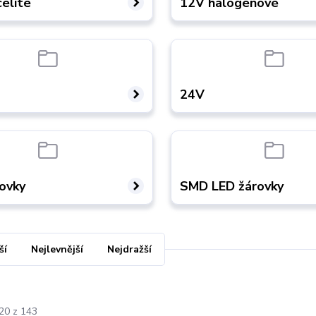
elite
12V halogenové
24V
ovky
SMD LED žárovky
ší
Nejlevnější
Nejdražší
-20 z 143