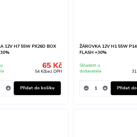
A 12V H7 55W PX26D BOX
ŽÁROVKA 12V H1 55W P14
+30%
FLASH +30%
65 Kč
 u
Skladem u
ele
dodavatele
54 Kč
bez DPH
31
Přidat do košíku
Přidat do