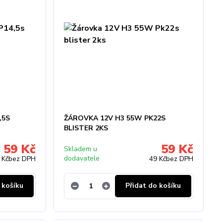
,5S
ŽÁROVKA 12V H3 55W PK22S
BLISTER 2KS
59 Kč
59 Kč
Skladem u
dodavatele
 Kč
bez DPH
49 Kč
bez DPH
 košíku
Přidat do košíku