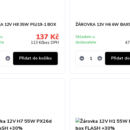
A 12V H8 35W PGJ19-1 BOX
ŽÁROVKA 12V H6 6W BAX
137 Kč
 u
Skladem u
ele
dodavatele
113 Kč
bez DPH
47
Přidat do košíku
Přidat do