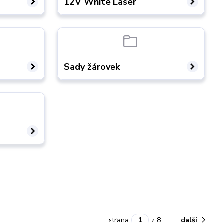
12V White Laser
Sady žárovek
strana
z 8
další