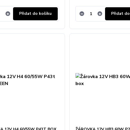
Přidat do košíku
Přidat do
A 12V H4 60/55W P43T BOX
ŽÁROVKA 12V HB3 60W P