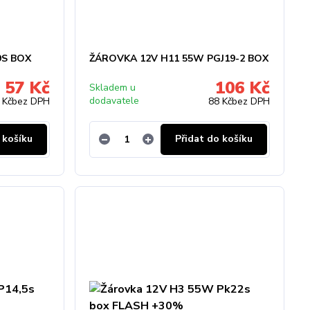
9S BOX
ŽÁROVKA 12V H11 55W PGJ19-2 BOX
57 Kč
106 Kč
Skladem u
dodavatele
 Kč
bez DPH
88 Kč
bez DPH
 košíku
Přidat do košíku