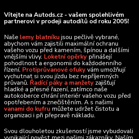
Vítejte na Autods.cz - vašem spolehlivém
partnerovi v prodeji autodílů od roku 2005!
Naše
lemy blatníku
jsou pečlivě vybrané,
abychom vám zajistili maximální ochranu
vašeho vozu před kamením, špínou a dalšími
vnějšími vlivy.
Loketní opěrky
přinášejí
pohodlnost a ergonomii do každodenního
řízení.
Protiprůvanové ofuky
vám umožňují
vychutnat si svou jízdu bez nepříjemných
průvanů.
Řadící páky a manžety
zajišťují
hladké a přesné řazení, zatímco naše
autokoberce chrání interiér vašeho vozu před
opotřebením a znečištěním. A s našimi
vanami do kufru
můžete udržet čistotu a
organizaci i při přepravě nákladu.
Svou dlouholetou zkušeností jsme vybudovali
vynikající pověst mezi našimi zákazníky. Naším