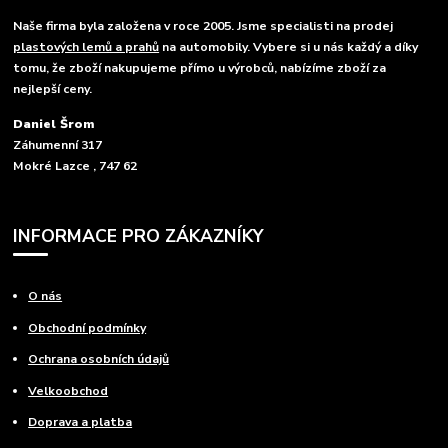
Naše firma byla založena v roce 2005. Jsme specialisti na prodej
plastových lemů a prahů
na automobily. Vybere si u nás každý a díky
tomu, že zboží nakupujeme přímo u výrobců, nabízíme zboží za
nejlepší ceny.
Daniel Šrom
Záhumenní 317
Mokré Lazce , 747 62
INFORMACE PRO ZÁKAZNÍKY
O nás
Obchodní podmínky
Ochrana osobních údajů
Velkoobchod
Doprava a platba