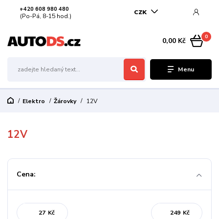
+420 608 980 480
CZK
(Po-Pá, 8-15 hod.)
0
0,00 Kč
Menu
Elektro
Žárovky
12V
12V
Cena:
Kč
Kč