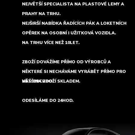
NEJVĚTŠÍ SPECIALISTA NA PLASTOVÉ LEMY A
PRAHY NA TRHU.
NEJŠIRŠÍ NABÍDKA ŘADÍCÍCH PÁK A LOKETNÍCH
OPĚREK NA OSOBNÍ I UŽITKOVÁ VOZIDLA.
NA TRHU VÍCE NEŽ 10LET.
ZBOŽÍ DOVÁŽÍME PŘÍMO OD VÝROBCŮ A
NĚKTERÉ SI NECHÁVÁME VYRÁBĚT PŘÍMO PRO
NÁŠ OBCHOD.
VĚTŠINA ZBOŽÍ SKLADEM.
ODESÍLÁME DO 24HOD.