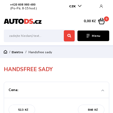
+420 608 980 480
CZK
(Po-Pá, 8-15 hod.)
0
0,00 Kč
Menu
Elektro
Handsfree sady
HANDSFREE SADY
Cena:
Kč
Kč