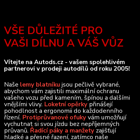
VŠE DŮLEŽITÉ PRO
VAŠI DÍLNU A VÁŠ VŮZ
Vítejte na Autods.cz - vašem spolehlivém
partnerovi v prodeji autodílů od roku 2005!
Naše
lemy blatníku
jsou pečlivě vybrané,
abychom vám zajistili maximální ochranu
vašeho vozu před kamením, špínou a dalšími
vnějšími vlivy.
Loketní opěrky
přinášejí
pohodlnost a ergonomii do každodenního
řízení.
Protiprůvanové ofuky
vám umožňují
vychutnat si svou jízdu bez nepříjemných
průvanů.
Řadící páky a manžety
zajišťují
hladké a přesné řazení, zatímco naše