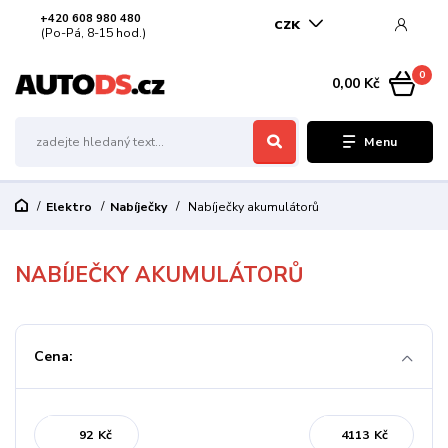
+420 608 980 480
CZK
(Po-Pá, 8-15 hod.)
0
0,00 Kč
Menu
Elektro
Nabíječky
Nabíječky akumulátorů
NABÍJEČKY AKUMULÁTORŮ
Cena:
Kč
Kč