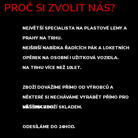
PROČ SI ZVOLIT NÁS?
NEJVĚTŠÍ SPECIALISTA NA PLASTOVÉ LEMY A
PRAHY NA TRHU.
NEJŠIRŠÍ NABÍDKA ŘADÍCÍCH PÁK A LOKETNÍCH
OPĚREK NA OSOBNÍ I UŽITKOVÁ VOZIDLA.
NA TRHU VÍCE NEŽ 10LET.
ZBOŽÍ DOVÁŽÍME PŘÍMO OD VÝROBCŮ A
NĚKTERÉ SI NECHÁVÁME VYRÁBĚT PŘÍMO PRO
NÁŠ OBCHOD.
VĚTŠINA ZBOŽÍ SKLADEM.
ODESÍLÁME DO 24HOD.