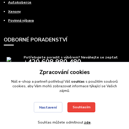
Autokoberce
Xenony
Povinná výbava
ODBORNÉ PORADENSTVÍ
Potřebujete poradit s výběrem? Neváhejte se zeptat
+420 608 980 480
(Po-Pá, 8-15 hod.)
Zpracování cookies
info@autods.cz
Náš e-shop a partneři potřebují Váš
souhlas
s použitím souborů
cookies, aby Vám mohli zobrazovat informace týkající se Vašich
zájmů.
Souhlasím
Nastavení
AutoDS.cz
Autodíly Ostrava
// Navštivte také:
Domečkové postele
,
Auto postele
//
Webdesign
: Poradnyweb.cz
Souhlas můžete odmítnout
zde
.
Vytvořeno na
Eshop-rychle.cz