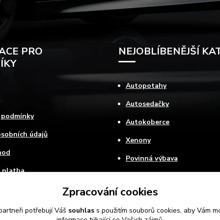
ACE PRO
NEJOBLÍBENĚJŠÍ KA
ÍKY
Autopotahy
Autosedačky
 podmínky
Autokoberce
sobních údajů
Xenony
hod
Povinná výbava
 platba
ovat
Zpracování cookies
artneři potřebují Váš
souhlas
s použitím souborů cookies, aby Vám mo
informace týkající se Vašich zájmů.