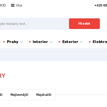
HOD
+420 60
Více
Hledat
Prahy
Interier
Exterier
Elektr
RY
ší
Nejlevnější
Nejdražší