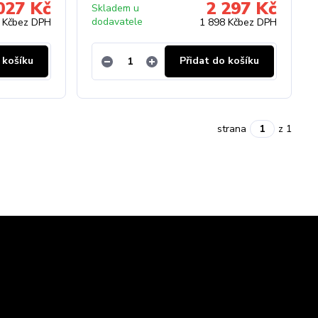
027 Kč
2 297 Kč
Skladem u
dodavatele
 Kč
bez DPH
1 898 Kč
bez DPH
 košíku
Přidat do košíku
strana
z 1