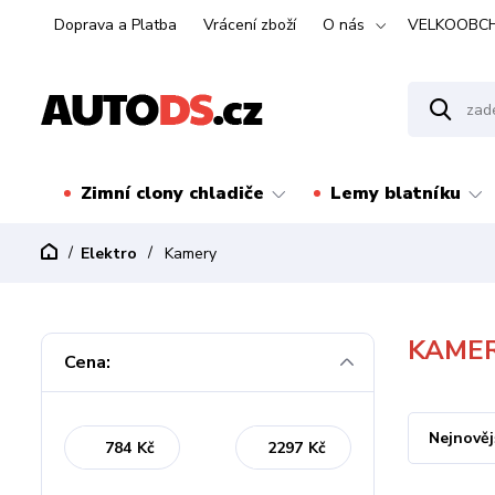
Doprava a Platba
Vrácení zboží
O nás
VELKOOBC
Zimní clony chladiče
Lemy blatníku
Elektro
Kamery
KAME
Cena:
Nejnověj
Kč
Kč