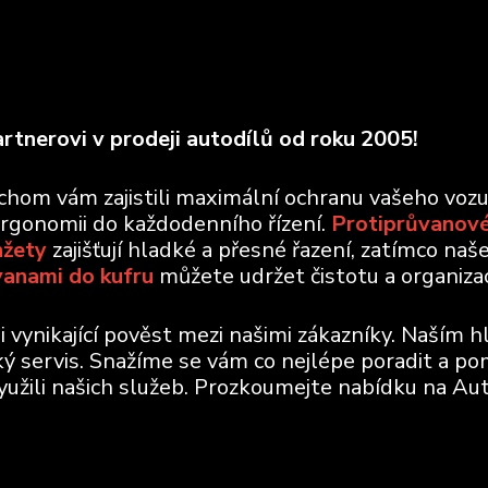
rtnerovi v prodeji autodílů od roku 2005!
ychom vám zajistili maximální ochranu vašeho voz
ergonomii do každodenního řízení.
Protiprůvanové
nžety
zajišťují hladké a přesné řazení, zatímco naš
vanami do kufru
můžete udržet čistotu a organizaci
vynikající pověst mezi našimi zákazníky. Naším h
ický servis. Snažíme se vám co nejlépe poradit a po
využili našich služeb. Prozkoumejte nabídku na Aut