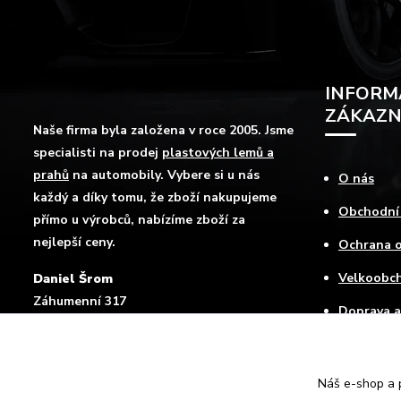
INFORM
ZÁKAZN
Naše firma byla založena v roce 2005. Jsme
specialisti na prodej
plastových lemů a
prahů
na automobily. Vybere si u nás
O nás
každý a díky tomu, že zboží nakupujeme
Obchodní
přímo u výrobců, nabízíme zboží za
nejlepší ceny.
Ochrana o
Velkoobc
Daniel Šrom
Záhumenní 317
Doprava a
Mokré Lazce , 747 62
Jak nakup
Kontakty
Náš e-shop a p