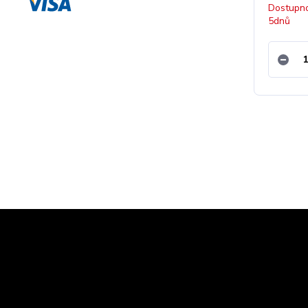
Dostupno
5dnů