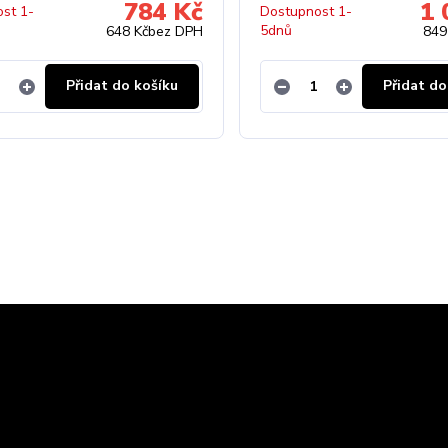
784 Kč
1 
st 1-
Dostupnost 1-
5dnů
648 Kč
bez DPH
849
Přidat do košíku
Přidat do