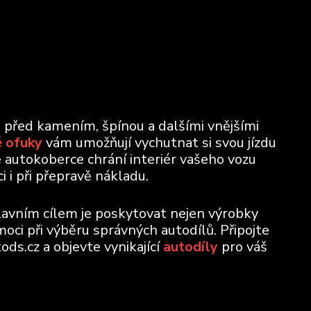
u před kamením, špínou a dalšími vnějšími
 ofuky
vám umožňují vychutnat si svou jízdu
e autokoberce chrání interiér vašeho vozu
 i při přepravě nákladu.
lavním cílem je poskytovat nejen výrobky
moci při výběru správných autodílů. Připojte
ods.cz a objevte vynikající
autodíly
pro váš