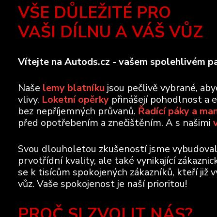
VŠE DŮLEŽITÉ PRO
VAŠI DÍLNU A VÁŠ VŮZ
Vítejte na Autods.cz - vašem spolehlivém pa
Naše
lemy blatníku
jsou pečlivě vybrané, ab
vlivy.
Loketní opěrky
přinášejí pohodlnost a 
bez nepříjemných průvanů.
Řadící páky a ma
před opotřebením a znečištěním. A s našimi
Svou dlouholetou zkušeností jsme vybudovali 
prvotřídní kvality, ale také vynikající zákazn
se k tisícům spokojených zákazníků, kteří již 
vůz. Vaše spokojenost je naší prioritou!
PROČ SI ZVOLIT NÁS?