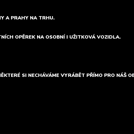
MY A PRAHY NA TRHU.
TNÍCH OPĚREK NA OSOBNÍ I UŽITKOVÁ VOZIDLA.
NĚKTERÉ SI NECHÁVÁME VYRÁBĚT PŘÍMO PRO NÁŠ O