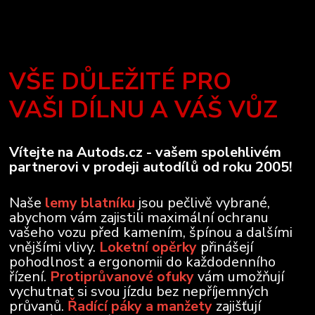
VŠE DŮLEŽITÉ PRO
VAŠI DÍLNU A VÁŠ VŮZ
Vítejte na Autods.cz - vašem spolehlivém
partnerovi v prodeji autodílů od roku 2005!
Naše
lemy blatníku
jsou pečlivě vybrané,
abychom vám zajistili maximální ochranu
vašeho vozu před kamením, špínou a dalšími
vnějšími vlivy.
Loketní opěrky
přinášejí
pohodlnost a ergonomii do každodenního
řízení.
Protiprůvanové ofuky
vám umožňují
vychutnat si svou jízdu bez nepříjemných
průvanů.
Řadící páky a manžety
zajišťují