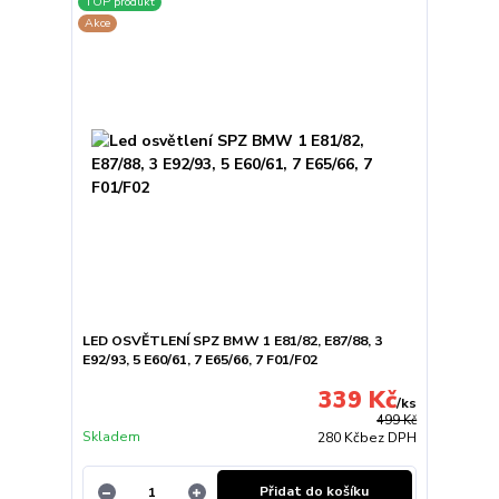
TOP produkt
Akce
LED OSVĚTLENÍ SPZ BMW 1 E81/82, E87/88, 3
E92/93, 5 E60/61, 7 E65/66, 7 F01/F02
339 Kč
/
ks
499 Kč
Skladem
280 Kč
bez DPH
Přidat do košíku