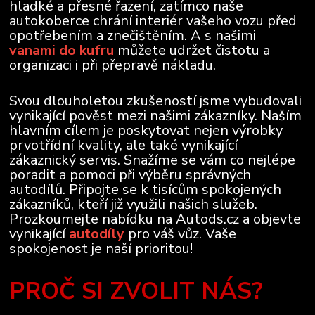
hladké a přesné řazení, zatímco naše
autokoberce chrání interiér vašeho vozu před
opotřebením a znečištěním. A s našimi
vanami do kufru
můžete udržet čistotu a
organizaci i při přepravě nákladu.
Svou dlouholetou zkušeností jsme vybudovali
vynikající pověst mezi našimi zákazníky. Naším
hlavním cílem je poskytovat nejen výrobky
prvotřídní kvality, ale také vynikající
zákaznický servis. Snažíme se vám co nejlépe
poradit a pomoci při výběru správných
autodílů. Připojte se k tisícům spokojených
zákazníků, kteří již využili našich služeb.
Prozkoumejte nabídku na Autods.cz a objevte
vynikající
autodíly
pro váš vůz. Vaše
spokojenost je naší prioritou!
PROČ SI ZVOLIT NÁS?