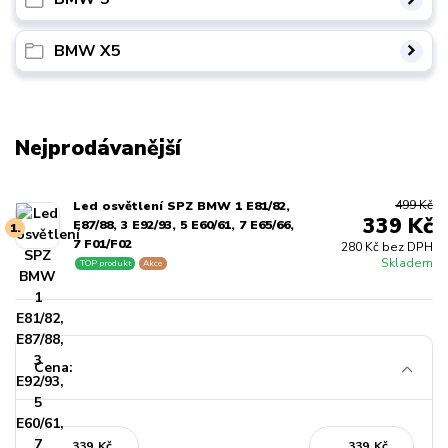
BMW X5
Nejprodávanější
499 Kč
Led osvětlení SPZ BMW 1 E81/82,
339 Kč
E87/88, 3 E92/93, 5 E60/61, 7 E65/66,
1.
7 F01/F02
280 Kč bez DPH
Skladem
TOP produkt
Akce
Cena:
Kč
Kč