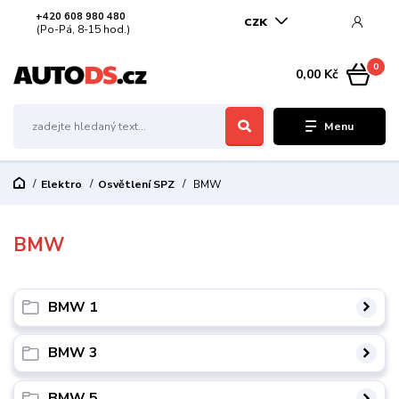
+420 608 980 480
CZK
(Po-Pá, 8-15 hod.)
0
0,00 Kč
Menu
Elektro
Osvětlení SPZ
BMW
BMW
BMW 1
BMW 3
BMW 5