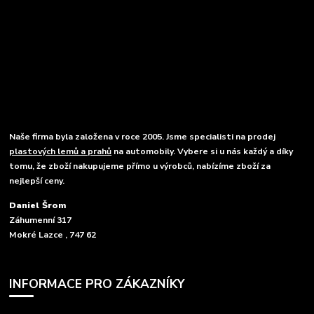
Naše firma byla založena v roce 2005. Jsme specialisti na prodej
plastových lemů a prahů
na automobily. Vybere si u nás každý a díky
tomu, že zboží nakupujeme přímo u výrobců, nabízíme zboží za
nejlepší ceny.
Daniel Šrom
Záhumenní 317
Mokré Lazce , 747 62
INFORMACE PRO ZÁKAZNÍKY