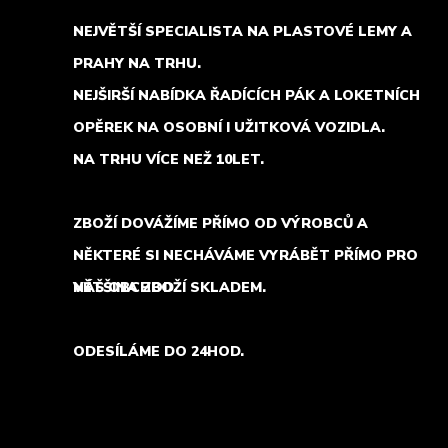
NEJVĚTŠÍ SPECIALISTA NA PLASTOVÉ LEMY A
PRAHY NA TRHU.
NEJŠIRŠÍ NABÍDKA ŘADÍCÍCH PÁK A LOKETNÍCH
OPĚREK NA OSOBNÍ I UŽITKOVÁ VOZIDLA.
NA TRHU VÍCE NEŽ 10LET.
ZBOŽÍ DOVÁŽÍME PŘÍMO OD VÝROBCŮ A
NĚKTERÉ SI NECHÁVÁME VYRÁBĚT PŘÍMO PRO
NÁŠ OBCHOD.
VĚTŠINA ZBOŽÍ SKLADEM.
ODESÍLÁME DO 24HOD.