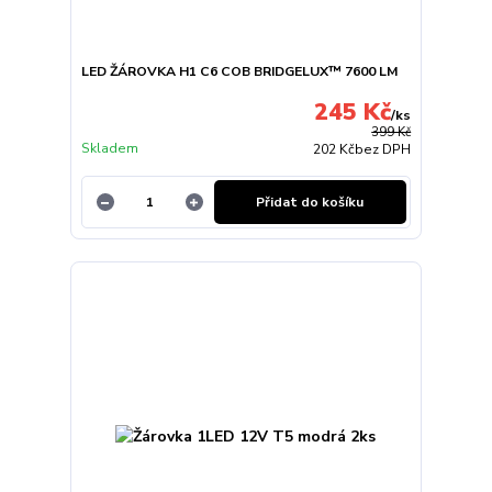
LED ŽÁROVKA H1 C6 COB BRIDGELUX™ 7600 LM
245 Kč
/
ks
399 Kč
Skladem
202 Kč
bez DPH
Přidat do košíku