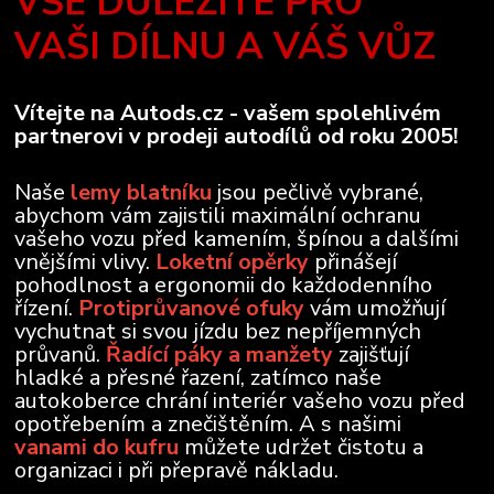
VŠE DŮLEŽITÉ PRO
VAŠI DÍLNU A VÁŠ VŮZ
Vítejte na Autods.cz - vašem spolehlivém
partnerovi v prodeji autodílů od roku 2005!
Naše
lemy blatníku
jsou pečlivě vybrané,
abychom vám zajistili maximální ochranu
vašeho vozu před kamením, špínou a dalšími
vnějšími vlivy.
Loketní opěrky
přinášejí
pohodlnost a ergonomii do každodenního
řízení.
Protiprůvanové ofuky
vám umožňují
vychutnat si svou jízdu bez nepříjemných
průvanů.
Řadící páky a manžety
zajišťují
hladké a přesné řazení, zatímco naše
autokoberce chrání interiér vašeho vozu před
opotřebením a znečištěním. A s našimi
vanami do kufru
můžete udržet čistotu a
organizaci i při přepravě nákladu.