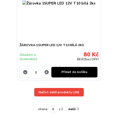
ŽÁROVKA 1SUPER LED 12V T10 BÍLÁ 2KS
80 Kč
Skladem u
dodavatele
66 Kč
bez DPH
Přidat do košíku
Načíst další produkty (20)
strana
z 2
další