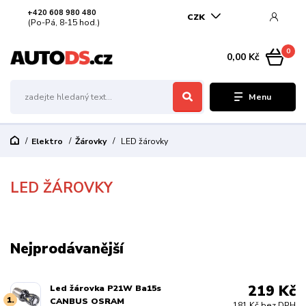
+420 608 980 480
CZK
(Po-Pá, 8-15 hod.)
0
0,00 Kč
Menu
Elektro
Žárovky
LED žárovky
LED ŽÁROVKY
Nejprodávanější
219 Kč
Led žárovka P21W Ba15s
1.
CANBUS OSRAM
181 Kč bez DPH