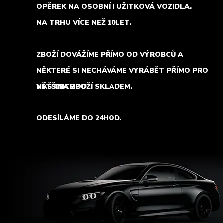
OPĚREK NA OSOBNÍ I UŽITKOVÁ VOZIDLA.
NA TRHU VÍCE NEŽ 10LET.
ZBOŽÍ DOVÁŽÍME PŘÍMO OD VÝROBCŮ A
NĚKTERÉ SI NECHÁVÁME VYRÁBĚT PŘÍMO PRO
NÁŠ OBCHOD.
VĚTŠINA ZBOŽÍ SKLADEM.
ODESÍLÁME DO 24HOD.