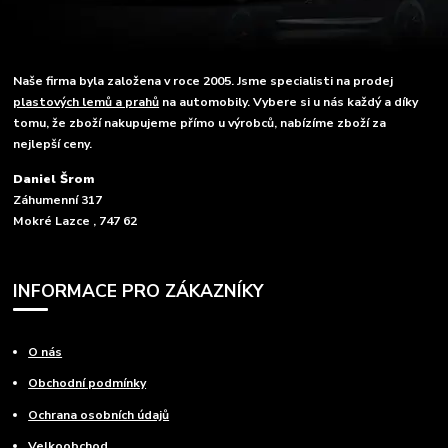
Naše firma byla založena v roce 2005. Jsme specialisti na prodej
plastových lemů a prahů
na automobily. Vybere si u nás každý a díky
tomu, že zboží nakupujeme přímo u výrobců, nabízíme zboží za
nejlepší ceny.
Daniel Šrom
Záhumenní 317
Mokré Lazce , 747 62
INFORMACE PRO ZÁKAZNÍKY
O nás
Obchodní podmínky
Ochrana osobních údajů
Velkoobchod