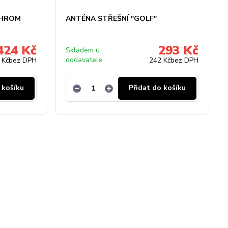
CHROM
ANTÉNA STŘEŠNÍ "GOLF"
424 Kč
293 Kč
Skladem u
dodavatele
 Kč
bez DPH
242 Kč
bez DPH
 košíku
Přidat do košíku