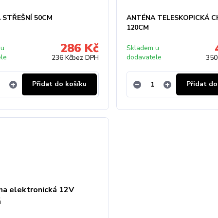
 STŘEŠNÍ 50CM
ANTÉNA TELESKOPICKÁ 
120CM
286 Kč
 u
Skladem u
ele
dodavatele
236 Kč
bez DPH
350
Přidat do košíku
Přidat do