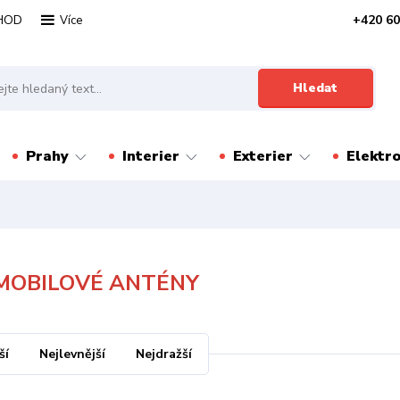
HOD
+420 60
Více
Hledat
Prahy
Interier
Exterier
Elektr
MOBILOVÉ ANTÉNY
ší
Nejlevnější
Nejdražší