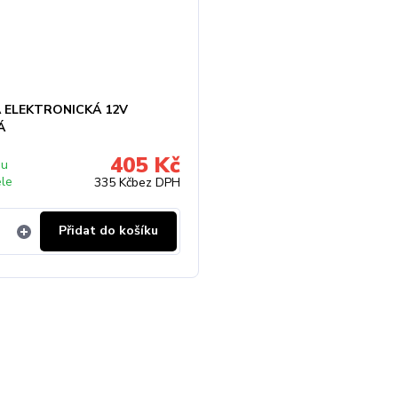
 ELEKTRONICKÁ 12V
Á
405 Kč
 u
ele
335 Kč
bez DPH
Přidat do košíku