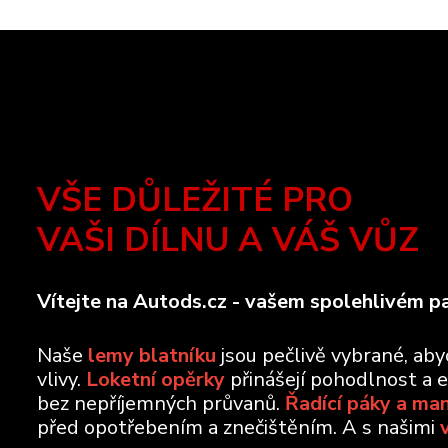
VŠE DŮLEŽITÉ PRO
VAŠI DÍLNU A VÁŠ VŮZ
Vítejte na Autods.cz - vašem spolehlivém pa
Naše
lemy blatníku
jsou pečlivě vybrané, ab
vlivy.
Loketní opěrky
přinášejí pohodlnost a 
bez nepříjemných průvanů.
Řadící páky a ma
před opotřebením a znečištěním. A s našimi