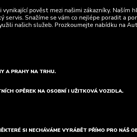
vynikající pověst mezi našimi zákazníky. Naším h
ický servis. Snažíme se vám co nejlépe poradit a po
využili našich služeb. Prozkoumejte nabídku na Aut
MY A PRAHY NA TRHU.
TNÍCH OPĚREK NA OSOBNÍ I UŽITKOVÁ VOZIDLA.
NĚKTERÉ SI NECHÁVÁME VYRÁBĚT PŘÍMO PRO NÁŠ O