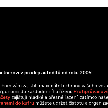
rtnerovi v prodeji autodílů od roku 2005!
ychom vám zajistili maximální ochranu vašeho voz
ergonomii do každodenního řízení.
Protiprůvanové
nžety
zajišťují hladké a přesné řazení, zatímco naš
vanami do kufru
můžete udržet čistotu a organizaci