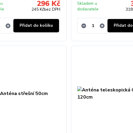
296 Kč
 u
Skladem u
ele
dodavatele
245 Kč
bez DPH
318
Přidat do košíku
Přidat do