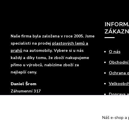
INFORM
ZÁKAZN
Naše firma byla založena v roce 2005. Jsme
specialisti na prodej
plastových lemů a
prahů
na automobily. Vybere si u nás
O nás
každý a díky tomu, že zboží nakupujeme
Obchodní
přímo u výrobců, nabízíme zboží za
nejlepší ceny.
Ochrana o
Velkoobc
Daniel Šrom
Záhumenní 317
Doprava a
Mokré Lazce , 747 62
Jak nakup
Kontakty
Náš e-shop a p