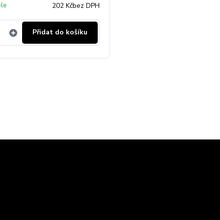
ele
202 Kč
bez DPH
Přidat do košíku