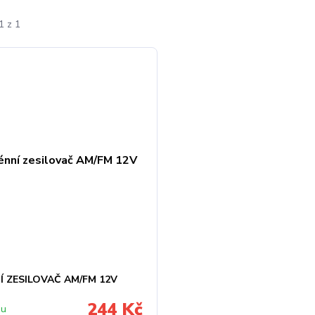
1 z 1
Í ZESILOVAČ AM/FM 12V
244 Kč
 u