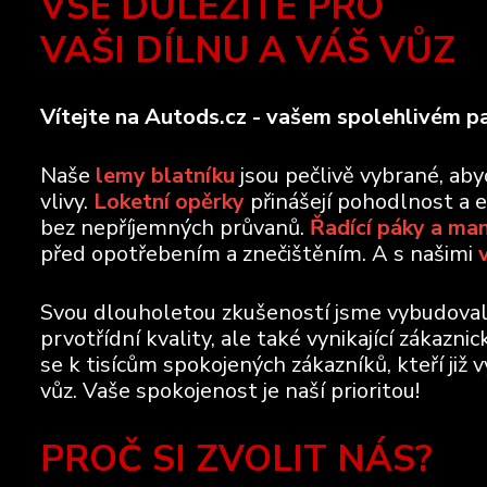
VŠE DŮLEŽITÉ PRO
VAŠI DÍLNU A VÁŠ VŮZ
Vítejte na Autods.cz - vašem spolehlivém pa
Naše
lemy blatníku
jsou pečlivě vybrané, ab
vlivy.
Loketní opěrky
přinášejí pohodlnost a 
bez nepříjemných průvanů.
Řadící páky a ma
před opotřebením a znečištěním. A s našimi
Svou dlouholetou zkušeností jsme vybudovali 
prvotřídní kvality, ale také vynikající zákazn
se k tisícům spokojených zákazníků, kteří již 
vůz. Vaše spokojenost je naší prioritou!
PROČ SI ZVOLIT NÁS?