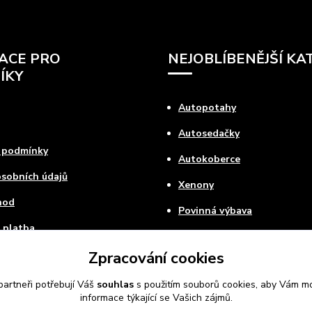
ACE PRO
NEJOBLÍBENĚJŠÍ KA
ÍKY
Autopotahy
Autosedačky
 podmínky
Autokoberce
sobních údajů
Xenony
hod
Povinná výbava
 platba
ovat
Zpracování cookies
artneři potřebují Váš
souhlas
s použitím souborů cookies, aby Vám mo
informace týkající se Vašich zájmů.