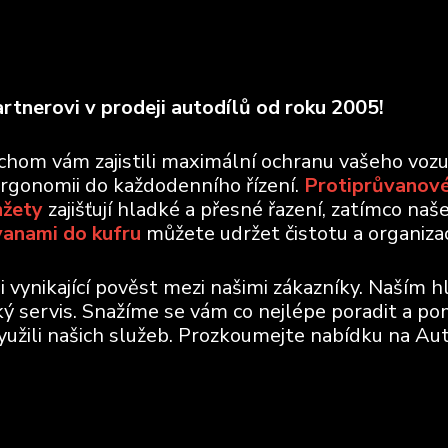
rtnerovi v prodeji autodílů od roku 2005!
ychom vám zajistili maximální ochranu vašeho voz
ergonomii do každodenního řízení.
Protiprůvanové
nžety
zajišťují hladké a přesné řazení, zatímco naš
vanami do kufru
můžete udržet čistotu a organizaci
vynikající pověst mezi našimi zákazníky. Naším h
ický servis. Snažíme se vám co nejlépe poradit a po
využili našich služeb. Prozkoumejte nabídku na Aut