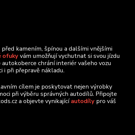
u před kamením, špínou a dalšími vnějšími
 ofuky
vám umožňují vychutnat si svou jízdu
e autokoberce chrání interiér vašeho vozu
 i při přepravě nákladu.
lavním cílem je poskytovat nejen výrobky
moci při výběru správných autodílů. Připojte
ods.cz a objevte vynikající
autodíly
pro váš