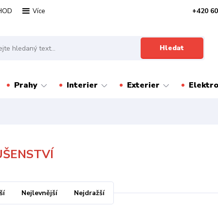
HOD
+420 60
Více
Hledat
Prahy
Interier
Exterier
Elektr
UŠENSTVÍ
ší
Nejlevnější
Nejdražší