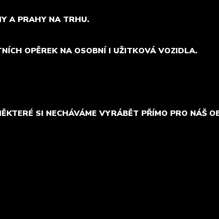
MY A PRAHY NA TRHU.
TNÍCH OPĚREK NA OSOBNÍ I UŽITKOVÁ VOZIDLA.
NĚKTERÉ SI NECHÁVÁME VYRÁBĚT PŘÍMO PRO NÁŠ O