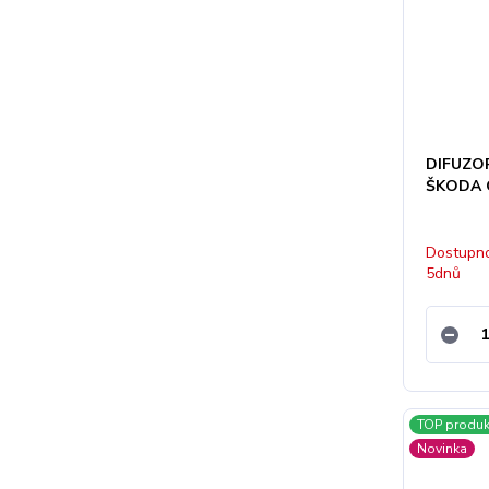
DIFUZO
ŠKODA 
Dostupno
5dnů
TOP produk
Novinka