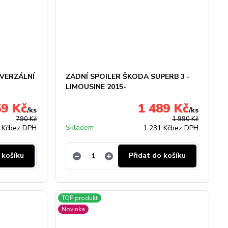
IVERZÁLNÍ
ZADNÍ SPOILER ŠKODA SUPERB 3 -
LIMOUSINE 2015-
59 Kč
1 489 Kč
/
ks
/
ks
790 Kč
1 990 Kč
Skladem
 Kč
bez DPH
1 231 Kč
bez DPH
 košíku
Přidat do košíku
TOP produkt
Novinka