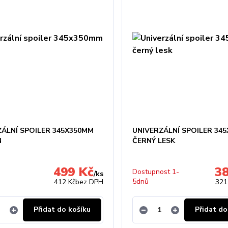
ZÁLNÍ SPOILER 345X350MM
UNIVERZÁLNÍ SPOILER 34
N
ČERNÝ LESK
499 Kč
3
Dostupnost 1-
/
ks
5dnů
412 Kč
bez DPH
321
Přidat do košíku
Přidat do