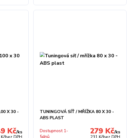
00 X 30 -
TUNINGOVÁ SÍŤ / MŘÍŽKA 80 X 30 -
ABS PLAST
49 Kč
279 Kč
Dostupnost 1-
/
ks
/
ks
5dnů
 Kč
bez DPH
231 Kč
bez DPH