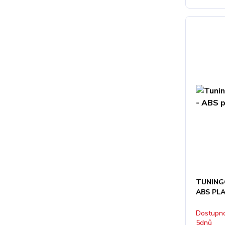
TUNINGO
ABS PL
Dostupno
5dnů