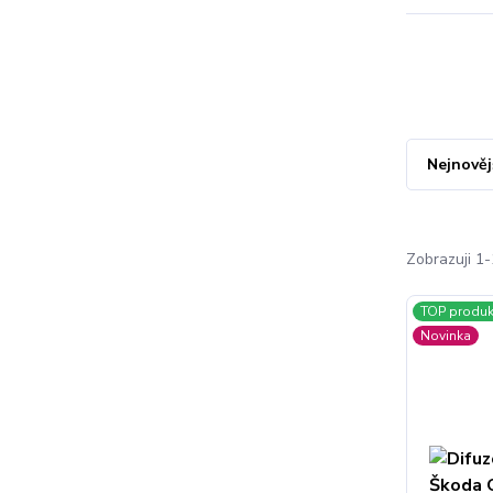
Nejnověj
Zobrazuji 1-
TOP produk
Novinka