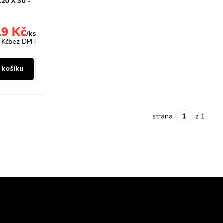
20 X 30 -
19 Kč
/
ks
 Kč
bez DPH
 košíku
strana
z 1