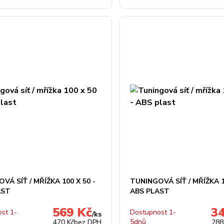
VÁ SÍŤ / MŘÍŽKA 100 X 50 -
TUNINGOVÁ SÍŤ / MŘÍŽKA 1
AST
ABS PLAST
569 Kč
3
st 1-
Dostupnost 1-
/
ks
5dnů
470 Kč
bez DPH
288