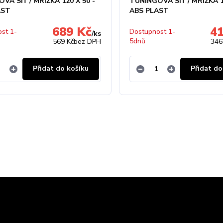
VÁ SÍŤ / MŘÍŽKA 120 X 50 -
TUNINGOVÁ SÍŤ / MŘÍŽKA 1
AST
ABS PLAST
689 Kč
4
st 1-
Dostupnost 1-
/
ks
5dnů
569 Kč
bez DPH
346
Přidat do košíku
Přidat do