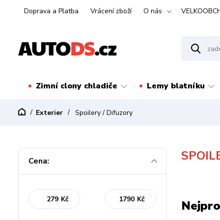
Doprava a Platba
Vrácení zboží
O nás
VELKOOBC
Zimní clony chladiče
Lemy blatníku
Exterier
Spoilery / Difuzory
SPOIL
Cena:
Kč
Kč
Nejpro