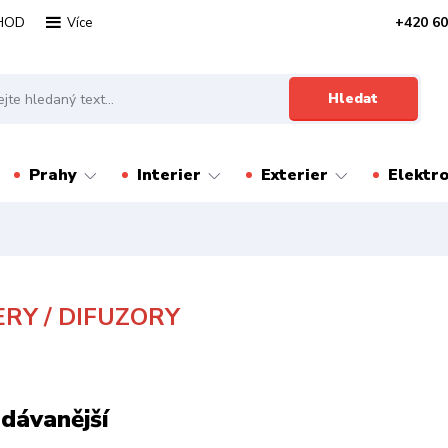
HOD
+420 60
Více
Hledat
Prahy
Interier
Exterier
Elektr
ERY / DIFUZORY
dávanější