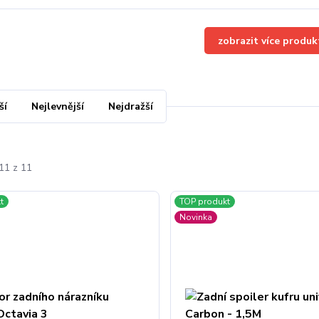
zobrazit více produk
ší
Nejlevnější
Nejdražší
11 z 11
t
TOP produkt
Novinka