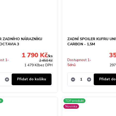
R ZADNÍHO NÁRAZNÍKU
ZADNÍ SPOILER KUFRU UN
OCTAVIA 3
CARBON - 1,5M
1 790 Kč
3
/
ks
st 1-
Dostupnost 1-
2 450 Kč
5dnů
1 479 Kč
bez DPH
297
Přidat do košíku
Přidat do
t
TOP produkt
Novinka