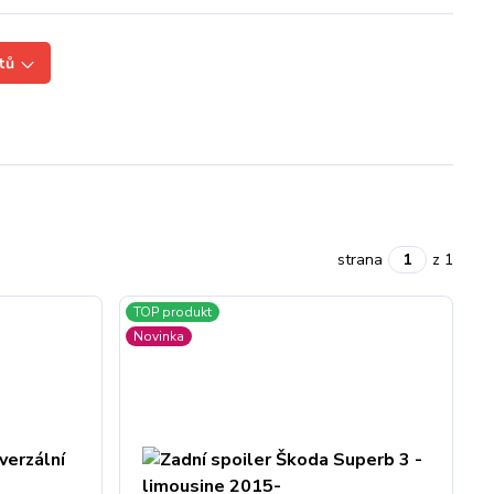
tů
strana
z 1
TOP produkt
Novinka