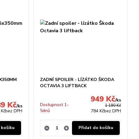
5X350MM
ZADNÍ SPOILER - LÍZÁTKO ŠKODA
OCTAVIA 3 LIFTBACK
949 Kč
/
ks
89 Kč
Dostupnost 1-
1 190 Kč
/
ks
5dnů
 Kč
bez DPH
784 Kč
bez DPH
 košíku
Přidat do košíku