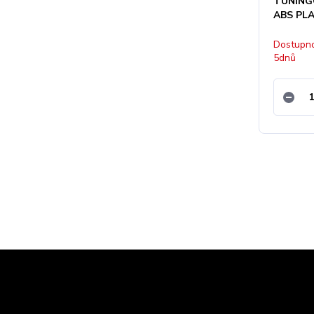
TUNINGO
ABS PL
Dostupno
5dnů