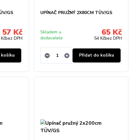
ÜV/GS
UPÍNAČ PRUŽNÝ 2X80CM TÜV/GS
57 Kč
65 Kč
Skladem u
dodavatele
 Kč
bez DPH
54 Kč
bez DPH
 košíku
Přidat do košíku