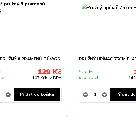
 PRUŽNÝ 8 PRAMENŮ TÜV/GS
PRUŽNÝ UPÍNAČ 75CM FLA
129 Kč
 u
Skladem u
ele
dodavatele
107 Kč
bez DPH
142
Přidat do košíku
Přidat do