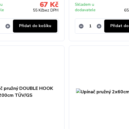
67 Kč
 u
Skladem u
ele
dodavatele
55 Kč
bez DPH
65
Přidat do košíku
Přidat do