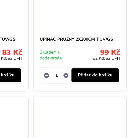
TÜV/GS
UPÍNAČ PRUŽNÝ 2X200CM TÜV/GS
83 Kč
99 Kč
Skladem u
dodavatele
 Kč
bez DPH
82 Kč
bez DPH
 košíku
Přidat do košíku