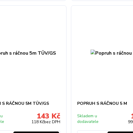
 S RÁČNOU 5M TÜV/GS
POPRUH S RÁČNOU 5 M
143 Kč
 u
Skladem u
ele
dodavatele
118 Kč
bez DPH
99