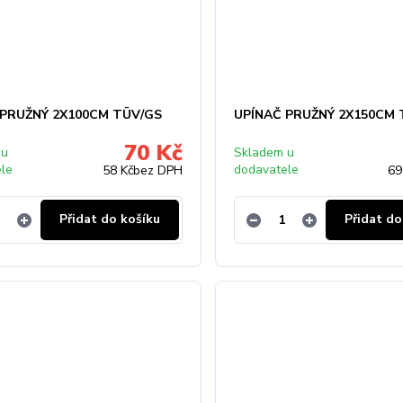
 PRUŽNÝ 2X100CM TÜV/GS
UPÍNAČ PRUŽNÝ 2X150CM 
70 Kč
 u
Skladem u
ele
dodavatele
58 Kč
bez DPH
69
Přidat do košíku
Přidat do