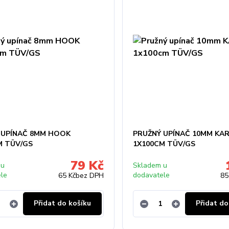
 UPÍNAČ 8MM HOOK
PRUŽNÝ UPÍNAČ 10MM KA
M TÜV/GS
1X100CM TÜV/GS
79 Kč
 u
Skladem u
ele
dodavatele
65 Kč
bez DPH
85
Přidat do košíku
Přidat do