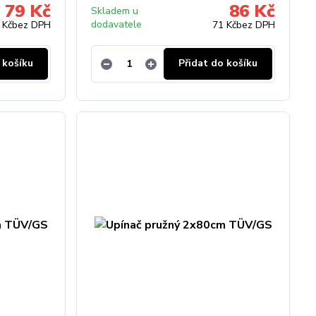
79 Kč
86 Kč
Skladem u
dodavatele
 Kč
bez DPH
71 Kč
bez DPH
 košíku
Přidat do košíku