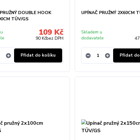
 PRUŽNÝ DOUBLE HOOK
UPÍNAČ PRUŽNÝ 2X60CM T
00CM TÜV/GS
109 Kč
 u
Skladem u
ele
dodavatele
90 Kč
bez DPH
47
Přidat do košíku
Přidat do