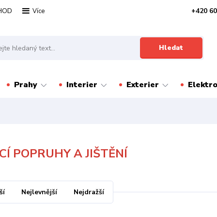
HOD
+420 60
Více
Hledat
Prahy
Interier
Exterier
Elektr
CÍ POPRUHY A JIŠTĚNÍ
ší
Nejlevnější
Nejdražší