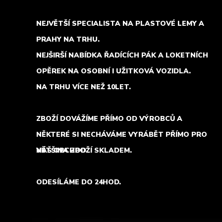
NEJVĚTŠÍ SPECIALISTA NA PLASTOVÉ LEMY A
PRAHY NA TRHU.
NEJŠIRŠÍ NABÍDKA ŘADÍCÍCH PÁK A LOKETNÍCH
OPĚREK NA OSOBNÍ I UŽITKOVÁ VOZIDLA.
NA TRHU VÍCE NEŽ 10LET.
ZBOŽÍ DOVÁŽÍME PŘÍMO OD VÝROBCŮ A
NĚKTERÉ SI NECHÁVÁME VYRÁBĚT PŘÍMO PRO
NÁŠ OBCHOD.
VĚTŠINA ZBOŽÍ SKLADEM.
ODESÍLÁME DO 24HOD.