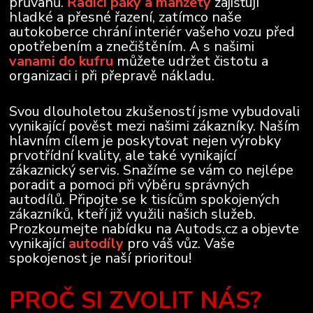
průvanů.
Řadící páky a manžety
zajišťují
hladké a přesné řazení, zatímco naše
autokoberce chrání interiér vašeho vozu před
opotřebením a znečištěním. A s našimi
vanami do kufru
můžete udržet čistotu a
organizaci i při přepravě nákladu.
Svou dlouholetou zkušeností jsme vybudovali
vynikající pověst mezi našimi zákazníky. Naším
hlavním cílem je poskytovat nejen výrobky
prvotřídní kvality, ale také vynikající
zákaznický servis. Snažíme se vám co nejlépe
poradit a pomoci při výběru správných
autodílů. Připojte se k tisícům spokojených
zákazníků, kteří již využili našich služeb.
Prozkoumejte nabídku na Autods.cz a objevte
vynikající
autodíly
pro váš vůz. Vaše
spokojenost je naší prioritou!
PROČ SI ZVOLIT NÁS?