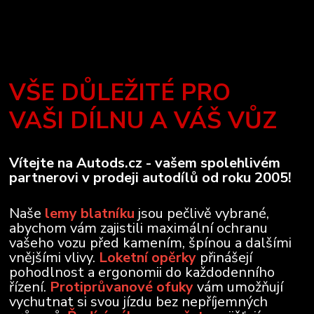
VŠE DŮLEŽITÉ PRO
VAŠI DÍLNU A VÁŠ VŮZ
Vítejte na Autods.cz - vašem spolehlivém
partnerovi v prodeji autodílů od roku 2005!
Naše
lemy blatníku
jsou pečlivě vybrané,
abychom vám zajistili maximální ochranu
vašeho vozu před kamením, špínou a dalšími
vnějšími vlivy.
Loketní opěrky
přinášejí
pohodlnost a ergonomii do každodenního
řízení.
Protiprůvanové ofuky
vám umožňují
vychutnat si svou jízdu bez nepříjemných