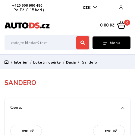
+420 608 980 480
CZK
(Po-Pá, 8-15 hod.)
0
0,00 Kč
Menu
Interier
Loketní opěrky
Dacia
Sandero
SANDERO
Cena:
Kč
Kč