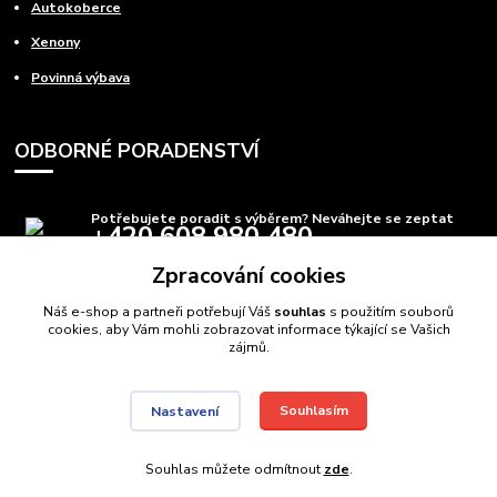
Autokoberce
Xenony
Povinná výbava
ODBORNÉ PORADENSTVÍ
Potřebujete poradit s výběrem? Neváhejte se zeptat
+420 608 980 480
(Po-Pá, 8-15 hod.)
Zpracování cookies
info@autods.cz
Náš e-shop a partneři potřebují Váš
souhlas
s použitím souborů
cookies, aby Vám mohli zobrazovat informace týkající se Vašich
zájmů.
Souhlasím
Nastavení
AutoDS.cz
Autodíly Ostrava
// Navštivte také:
Domečkové postele
,
Auto postele
//
Webdesign
: Poradnyweb.cz
Souhlas můžete odmítnout
zde
.
Vytvořeno na
Eshop-rychle.cz