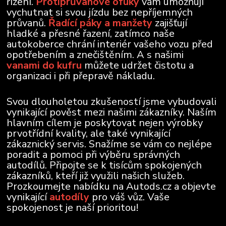
řízení.
Protiprůvanové ofuky
vám umožňují
vychutnat si svou jízdu bez nepříjemných
průvanů.
Řadící páky a manžety
zajišťují
hladké a přesné řazení, zatímco naše
autokoberce chrání interiér vašeho vozu před
opotřebením a znečištěním. A s našimi
vanami do kufru
můžete udržet čistotu a
organizaci i při přepravě nákladu.
Svou dlouholetou zkušeností jsme vybudovali
vynikající pověst mezi našimi zákazníky. Naším
hlavním cílem je poskytovat nejen výrobky
prvotřídní kvality, ale také vynikající
zákaznický servis. Snažíme se vám co nejlépe
poradit a pomoci při výběru správných
autodílů. Připojte se k tisícům spokojených
zákazníků, kteří již využili našich služeb.
Prozkoumejte nabídku na Autods.cz a objevte
vynikající
autodíly
pro váš vůz. Vaše
spokojenost je naší prioritou!