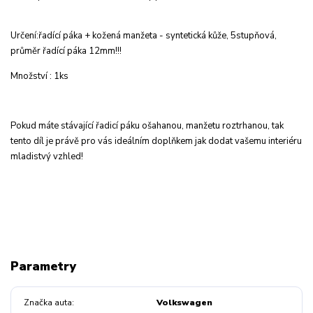
Určení:řadící páka + kožená manžeta - syntetická kůže, 5stupňová,
průměr řadící páka 12mm!!!
Množství : 1ks
Pokud máte stávající řadicí páku ošahanou, manžetu roztrhanou, tak
tento díl je právě pro vás ideálním doplňkem jak dodat vašemu interiéru
mladistvý vzhled!
Parametry
Značka auta
Volkswagen