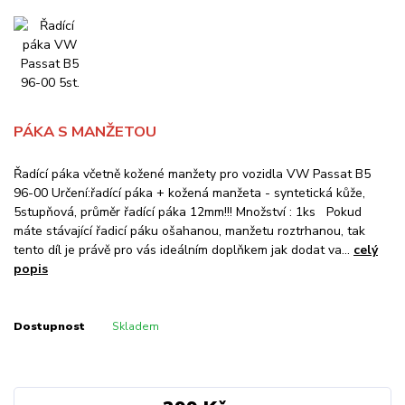
PÁKA S MANŽETOU
Řadící páka včetně kožené manžety pro vozidla VW Passat B5
96-00 Určení:řadící páka + kožená manžeta - syntetická kůže,
5stupňová, průměr řadící páka 12mm!!! Množství : 1ks Pokud
máte stávající řadicí páku ošahanou, manžetu roztrhanou, tak
tento díl je právě pro vás ideálním doplňkem jak dodat va...
celý
popis
Dostupnost
Skladem