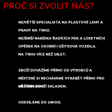
PROČ SI ZVOLIT NÁS?
NEJVĚTŠÍ SPECIALISTA NA PLASTOVÉ LEMY A
PRAHY NA TRHU.
NEJŠIRŠÍ NABÍDKA ŘADÍCÍCH PÁK A LOKETNÍCH
OPĚREK NA OSOBNÍ I UŽITKOVÁ VOZIDLA.
NA TRHU VÍCE NEŽ 10LET.
ZBOŽÍ DOVÁŽÍME PŘÍMO OD VÝROBCŮ A
NĚKTERÉ SI NECHÁVÁME VYRÁBĚT PŘÍMO PRO
NÁŠ OBCHOD.
VĚTŠINA ZBOŽÍ SKLADEM.
ODESÍLÁME DO 24HOD.