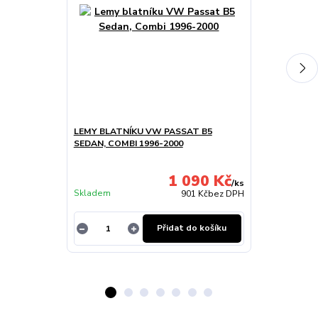
LEMY BLATNÍKU VW PASSAT B5
GUMA STĚRAČ
SEDAN, COMBI 1996-2000
1 090 Kč
Skladem u
/
ks
Skladem
dodavatele
901 Kč
bez DPH
Přidat do košíku