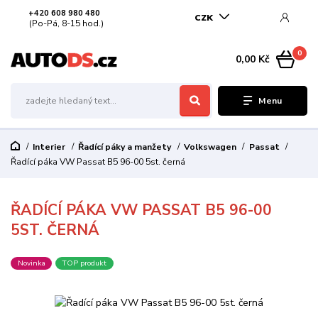
+420 608 980 480
CZK
(Po-Pá, 8-15 hod.)
0
0,00 Kč
Menu
Interier
Řadící páky a manžety
Volkswagen
Passat
Řadící páka VW Passat B5 96-00 5st. černá
ŘADÍCÍ PÁKA VW PASSAT B5 96-00
5ST. ČERNÁ
Novinka
TOP produkt