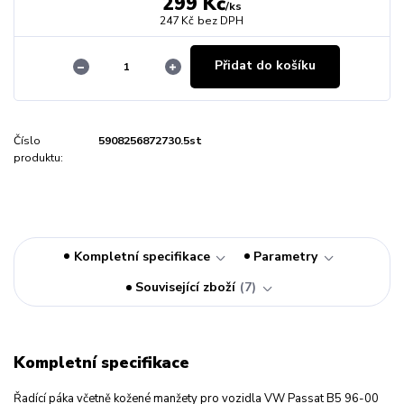
299 Kč
/
ks
247 Kč
bez DPH
Přidat do košíku
Číslo
5908256872730.5st
produktu:
Kompletní specifikace
Parametry
Související zboží
7
Kompletní specifikace
Řadící páka včetně kožené manžety pro vozidla VW Passat B5 96-00