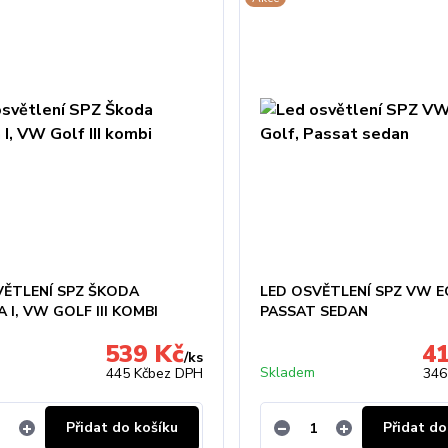
VĚTLENÍ SPZ ŠKODA
LED OSVĚTLENÍ SPZ VW E
 I, VW GOLF III KOMBI
PASSAT SEDAN
539 Kč
4
/
ks
Skladem
445 Kč
bez DPH
346
Přidat do košíku
Přidat do