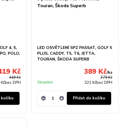
LF 4, 5,
LED OSVĚTLENÍ SPZ PASSAT, GOLF 5
UPO, POLO,
PLUS, CADDY, T5, T6, JETTA,
TOURAN, ŠKODA SUPERB
419 Kč
389 Kč
/
ks
449 Kč
379 Kč
Skladem
 Kč
bez DPH
321 Kč
bez DPH
 košíku
Přidat do košíku