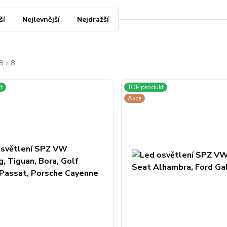
ší
Nejlevnější
Nejdražší
8 z 8
t
TOP produkt
Akce