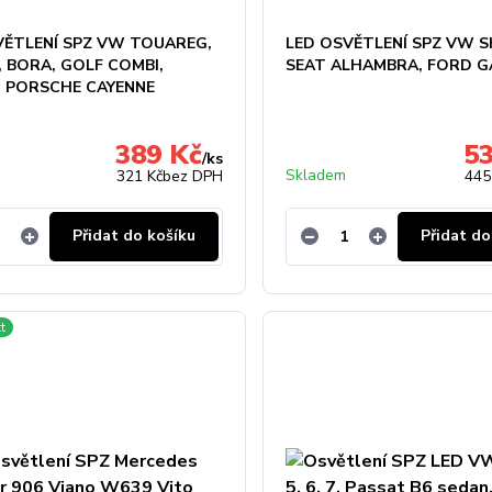
VĚTLENÍ SPZ VW TOUAREG,
LED OSVĚTLENÍ SPZ VW 
, BORA, GOLF COMBI,
SEAT ALHAMBRA, FORD G
, PORSCHE CAYENNE
389 Kč
5
/
ks
Skladem
321 Kč
bez DPH
445
Přidat do košíku
Přidat do
t