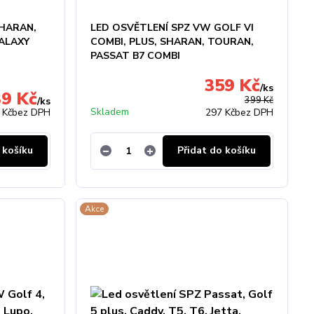
SHARAN,
LED OSVĚTLENÍ SPZ VW GOLF VI
ALAXY
COMBI, PLUS, SHARAN, TOURAN,
PASSAT B7 COMBI
359 Kč
/
ks
39 Kč
399 Kč
/
ks
Skladem
 Kč
bez DPH
297 Kč
bez DPH
 košíku
Přidat do košíku
Akce