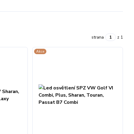
strana
z 1
Akce