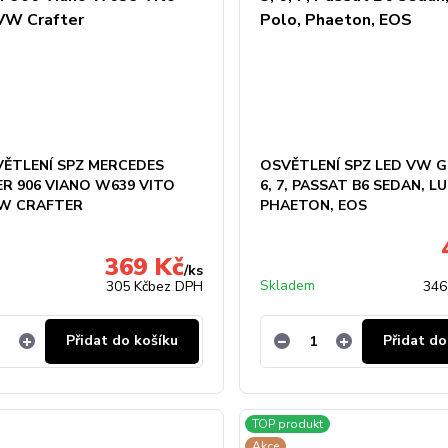
VĚTLENÍ SPZ MERCEDES
OSVĚTLENÍ SPZ LED VW GO
ER 906 VIANO W639 VITO
6, 7, PASSAT B6 SEDAN, L
W CRAFTER
PHAETON, EOS
369 Kč
/
ks
Skladem
305 Kč
bez DPH
346
Přidat do košíku
Přidat do
TOP produkt
Akce