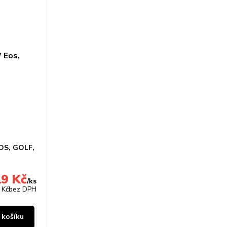
OS, GOLF,
19 Kč
/
ks
 Kč
bez DPH
 košíku