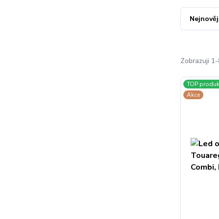
Nejnověj
Zobrazuji 1-
TOP produk
Akce