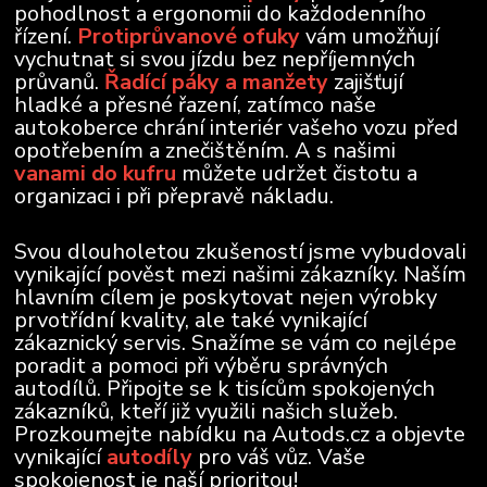
pohodlnost a ergonomii do každodenního
řízení.
Protiprůvanové ofuky
vám umožňují
vychutnat si svou jízdu bez nepříjemných
průvanů.
Řadící páky a manžety
zajišťují
hladké a přesné řazení, zatímco naše
autokoberce chrání interiér vašeho vozu před
opotřebením a znečištěním. A s našimi
vanami do kufru
můžete udržet čistotu a
organizaci i při přepravě nákladu.
Svou dlouholetou zkušeností jsme vybudovali
vynikající pověst mezi našimi zákazníky. Naším
hlavním cílem je poskytovat nejen výrobky
prvotřídní kvality, ale také vynikající
zákaznický servis. Snažíme se vám co nejlépe
poradit a pomoci při výběru správných
autodílů. Připojte se k tisícům spokojených
zákazníků, kteří již využili našich služeb.
Prozkoumejte nabídku na Autods.cz a objevte
vynikající
autodíly
pro váš vůz. Vaše
spokojenost je naší prioritou!