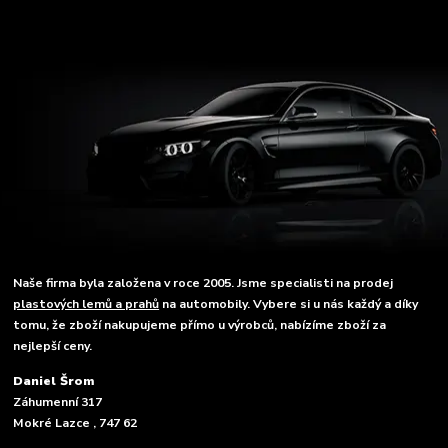
Naše firma byla založena v roce 2005. Jsme specialisti na prodej
plastových lemů a prahů
na automobily. Vybere si u nás každý a díky
tomu, že zboží nakupujeme přímo u výrobců, nabízíme zboží za
nejlepší ceny.
Daniel Šrom
Záhumenní 317
Mokré Lazce , 747 62