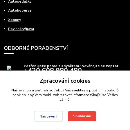
Autosedačky
Autokoberce
Xenony
Povinná výbava
ODBORNÉ PORADENSTVÍ
Potřebujete poradit s výběrem? Neváhejte se zeptat
+420 608 980 480
(Po-Pá, 8-15 hod.)
Zpracování cookies
info@autods.cz
Náš e-shop a partneři potřebují Váš
souhlas
s použitím souborů
cookies, aby Vám mohli zobrazovat informace týkající se Vašich
zájmů.
Souhlasím
Nastavení
AutoDS.cz
Autodíly Ostrava
// Navštivte také:
Domečkové postele
,
Auto postele
//
Webdesign
: Poradnyweb.cz