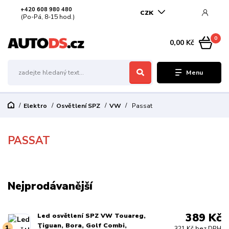
+420 608 980 480
CZK
(Po-Pá, 8-15 hod.)
0
0,00 Kč
Menu
Elektro
Osvětlení SPZ
VW
Passat
PASSAT
Nejprodávanější
389 Kč
Led osvětlení SPZ VW Touareg,
Tiguan, Bora, Golf Combi,
1.
321 Kč bez DPH