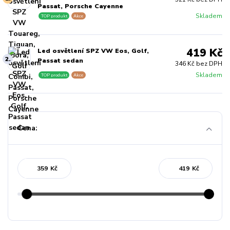
Passat, Porsche Cayenne
Skladem
TOP produkt
Akce
419 Kč
Led osvětlení SPZ VW Eos, Golf,
2.
Passat sedan
346 Kč bez DPH
Skladem
TOP produkt
Akce
Cena:
Kč
Kč