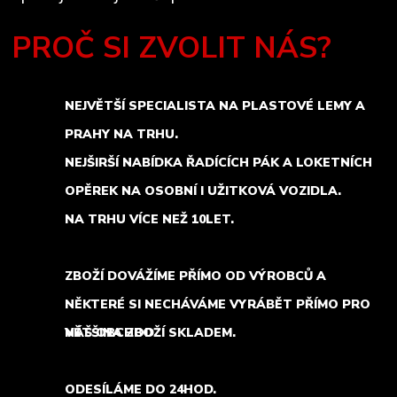
PROČ SI ZVOLIT NÁS?
NEJVĚTŠÍ SPECIALISTA NA PLASTOVÉ LEMY A
PRAHY NA TRHU.
NEJŠIRŠÍ NABÍDKA ŘADÍCÍCH PÁK A LOKETNÍCH
OPĚREK NA OSOBNÍ I UŽITKOVÁ VOZIDLA.
NA TRHU VÍCE NEŽ 10LET.
ZBOŽÍ DOVÁŽÍME PŘÍMO OD VÝROBCŮ A
NĚKTERÉ SI NECHÁVÁME VYRÁBĚT PŘÍMO PRO
NÁŠ OBCHOD.
VĚTŠINA ZBOŽÍ SKLADEM.
ODESÍLÁME DO 24HOD.