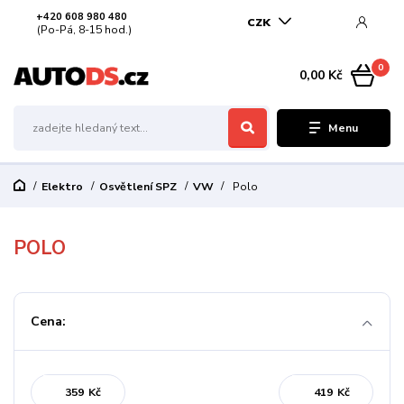
+420 608 980 480
CZK
(Po-Pá, 8-15 hod.)
0
0,00 Kč
Menu
Elektro
Osvětlení SPZ
VW
Polo
POLO
Cena:
Kč
Kč