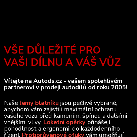
VŠE DŮLEŽITÉ PRO
VAŠI DÍLNU A VÁŠ VŮZ
Vítejte na Autods.cz - vašem spolehlivém
partnerovi v prodeji autodílů od roku 2005!
Naše
lemy blatníku
jsou pečlivě vybrané,
abychom vám zajistili maximální ochranu
vašeho vozu před kamením, špínou a dalšími
vnějšími vlivy.
Loketní opěrky
přinášejí
pohodlnost a ergonomii do každodenního
řízení.
Protiprůvanové ofuky
vám umožňují