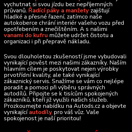
vychutnat si svou jízdu bez nepříjemných
průvanů.
Řadící páky a manžety
zajišťují
hladké a přesné řazení, zatímco naše
autokoberce chrání interiér vašeho vozu před
opotřebením a znečištěním. A s našimi
vanami do kufru
můžete udržet čistotu a
organizaci i při přepravě nákladu.
Svou dlouholetou zkušeností jsme vybudovali
vynikající pověst mezi našimi zákazníky. Naším
hlavním cílem je poskytovat nejen výrobky
prvotřídní kvality, ale také vynikající
zákaznický servis. Snažíme se vám co nejlépe
poradit a pomoci při výběru správných
autodílů. Připojte se k tisícům spokojených
zákazníků, kteří již využili našich služeb.
Prozkoumejte nabídku na Autods.cz a objevte
vynikající
autodíly
pro váš vůz. Vaše
spokojenost je naší prioritou!