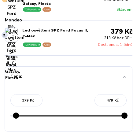
Galaxy, Fiesta
Skladem
TOP produkt
Akce
379 Kč
Led osvětlení SPZ Ford Focus II,
2.
C-Max
313 Kč bez DPH
Dostupnost 1-5dnů
TOP produkt
Akce
Cena:
Kč
Kč