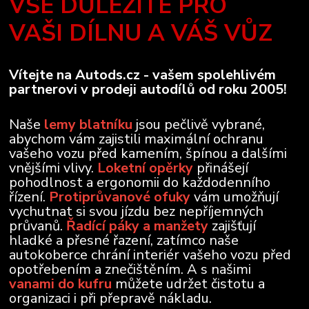
VŠE DŮLEŽITÉ PRO
VAŠI DÍLNU A VÁŠ VŮZ
Vítejte na Autods.cz - vašem spolehlivém
partnerovi v prodeji autodílů od roku 2005!
Naše
lemy blatníku
jsou pečlivě vybrané,
abychom vám zajistili maximální ochranu
vašeho vozu před kamením, špínou a dalšími
vnějšími vlivy.
Loketní opěrky
přinášejí
pohodlnost a ergonomii do každodenního
řízení.
Protiprůvanové ofuky
vám umožňují
vychutnat si svou jízdu bez nepříjemných
průvanů.
Řadící páky a manžety
zajišťují
hladké a přesné řazení, zatímco naše
autokoberce chrání interiér vašeho vozu před
opotřebením a znečištěním. A s našimi
vanami do kufru
můžete udržet čistotu a
organizaci i při přepravě nákladu.