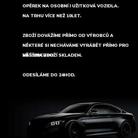
OPĚREK NA OSOBNÍ I UŽITKOVÁ VOZIDLA.
NA TRHU VÍCE NEŽ 10LET.
ZBOŽÍ DOVÁŽÍME PŘÍMO OD VÝROBCŮ A
NĚKTERÉ SI NECHÁVÁME VYRÁBĚT PŘÍMO PRO
NÁŠ OBCHOD.
VĚTŠINA ZBOŽÍ SKLADEM.
ODESÍLÁME DO 24HOD.