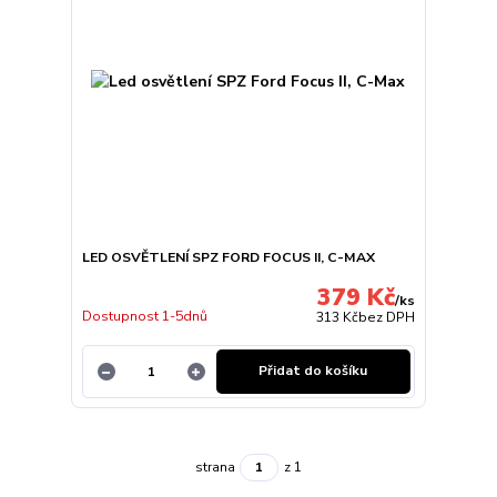
LED OSVĚTLENÍ SPZ FORD FOCUS II, C-MAX
379 Kč
/
ks
Dostupnost 1-5dnů
313 Kč
bez DPH
Přidat do košíku
strana
z 1