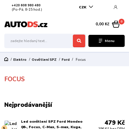
+420 608 980 480
CZK
(Po-Pá, 8-15 hod.)
0
0,00 Kč
Menu
Elektro
Osvětlení SPZ
Ford
Focus
FOCUS
Nejprodávanější
479 Kč
Led osvětlení SPZ Ford Mondeo
08-, Focus, C-Max, S-max, Kuga,
1.
396 Kč bez DPH