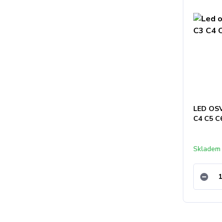
LED OS
C4 C5 C
Skladem