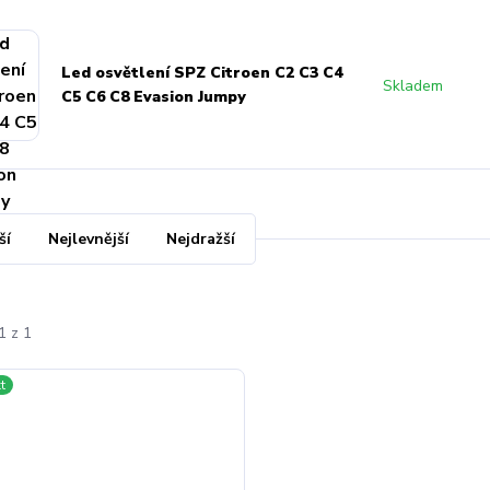
Led osvětlení SPZ Citroen C2 C3 C4
Skladem
C5 C6 C8 Evasion Jumpy
ší
Nejlevnější
Nejdražší
1 z 1
t