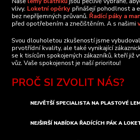
Naše
lemy blatníku
jsou pečlivě vybrané, ab
vlivy.
Loketní opěrky
přinášejí pohodlnost a 
bez nepříjemných průvanů.
Řadící páky a ma
před opotřebením a znečištěním. A s našimi
Svou dlouholetou zkušeností jsme vybudovali 
prvotřídní kvality, ale také vynikající zákazn
se k tisícům spokojených zákazníků, kteří již 
vůz. Vaše spokojenost je naší prioritou!
PROČ SI ZVOLIT NÁS?
NEJVĚTŠÍ SPECIALISTA NA PLASTOVÉ LE
NEJŠIRŠÍ NABÍDKA ŘADÍCÍCH PÁK A LOKE