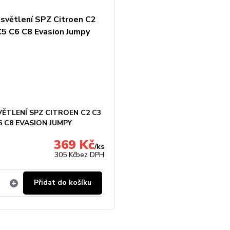
VĚTLENÍ SPZ CITROEN C2 C3
6 C8 EVASION JUMPY
369 Kč
/
ks
305 Kč
bez DPH
Přidat do košíku