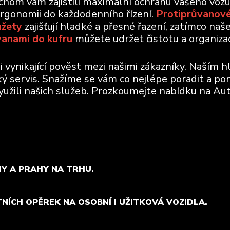
ychom vám zajistili maximální ochranu vašeho voz
ergonomii do každodenního řízení.
Protiprůvanové
nžety
zajišťují hladké a přesné řazení, zatímco naš
vanami do kufru
můžete udržet čistotu a organizaci
vynikající pověst mezi našimi zákazníky. Naším h
ický servis. Snažíme se vám co nejlépe poradit a po
využili našich služeb. Prozkoumejte nabídku na Aut
MY A PRAHY NA TRHU.
TNÍCH OPĚREK NA OSOBNÍ I UŽITKOVÁ VOZIDLA.