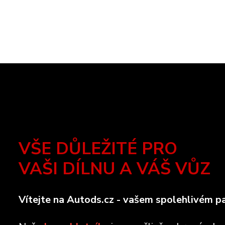
VŠE DŮLEŽITÉ PRO
VAŠI DÍLNU A VÁŠ VŮZ
Vítejte na Autods.cz - vašem spolehlivém pa