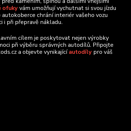
u před kamením, špínou a dalšími vnějšími
 ofuky
vám umožňují vychutnat si svou jízdu
e autokoberce chrání interiér vašeho vozu
 i při přepravě nákladu.
lavním cílem je poskytovat nejen výrobky
moci při výběru správných autodílů. Připojte
ods.cz a objevte vynikající
autodíly
pro váš