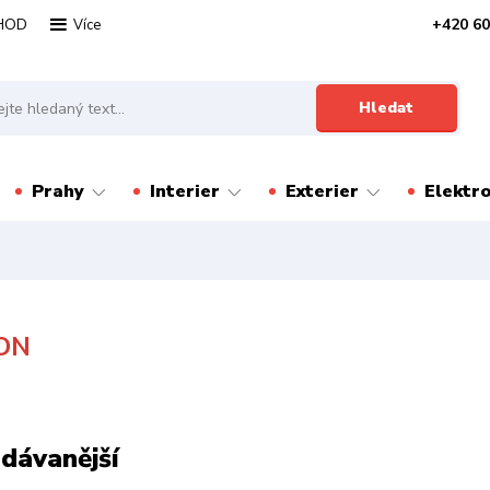
HOD
+420 60
Více
Hledat
Prahy
Interier
Exterier
Elektr
ON
dávanější