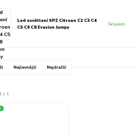
Led osvětlení SPZ Citroen C2 C3 C4
Skladem
C5 C6 C8 Evasion Jumpy
ší
Nejlevnější
Nejdražší
1 z 1
t