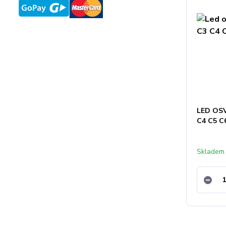
LED OS
C4 C5 C
Skladem