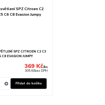
VĚTLENÍ SPZ CITROEN C2 C3
6 C8 EVASION JUMPY
369 Kč
/
ks
305 Kč
bez DPH
Přidat do košíku