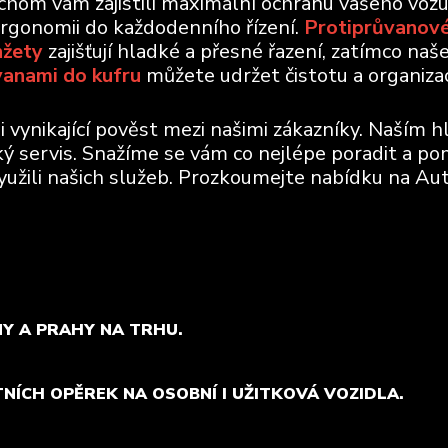
ychom vám zajistili maximální ochranu vašeho voz
ergonomii do každodenního řízení.
Protiprůvanové
nžety
zajišťují hladké a přesné řazení, zatímco naš
vanami do kufru
můžete udržet čistotu a organizaci
vynikající pověst mezi našimi zákazníky. Naším h
ický servis. Snažíme se vám co nejlépe poradit a po
využili našich služeb. Prozkoumejte nabídku na Aut
MY A PRAHY NA TRHU.
TNÍCH OPĚREK NA OSOBNÍ I UŽITKOVÁ VOZIDLA.