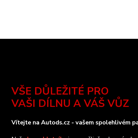
VŠE DŮLEŽITÉ PRO
VAŠI DÍLNU A VÁŠ VŮZ
Vítejte na Autods.cz - vašem spolehlivém pa