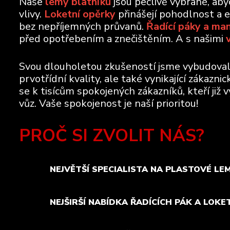
Naše
lemy blatníku
jsou pečlivě vybrané, ab
vlivy.
Loketní opěrky
přinášejí pohodlnost a 
bez nepříjemných průvanů.
Řadící páky a ma
před opotřebením a znečištěním. A s našimi
Svou dlouholetou zkušeností jsme vybudovali 
prvotřídní kvality, ale také vynikající zákazn
se k tisícům spokojených zákazníků, kteří již 
vůz. Vaše spokojenost je naší prioritou!
PROČ SI ZVOLIT NÁS?
NEJVĚTŠÍ SPECIALISTA NA PLASTOVÉ LE
NEJŠIRŠÍ NABÍDKA ŘADÍCÍCH PÁK A LOKE