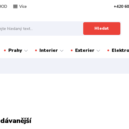
HOD
+420 60
Více
Hledat
Prahy
Interier
Exterier
Elektr
dávanější