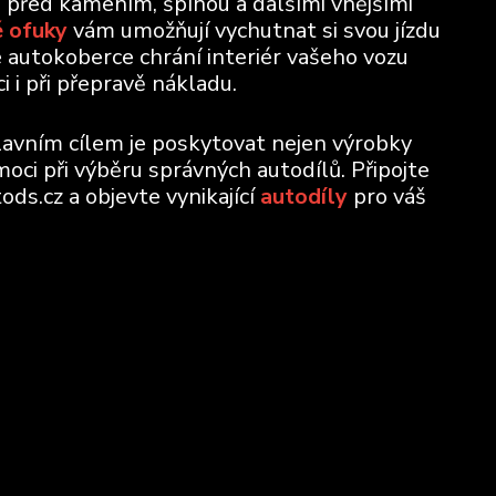
u před kamením, špínou a dalšími vnějšími
 ofuky
vám umožňují vychutnat si svou jízdu
e autokoberce chrání interiér vašeho vozu
 i při přepravě nákladu.
lavním cílem je poskytovat nejen výrobky
moci při výběru správných autodílů. Připojte
ods.cz a objevte vynikající
autodíly
pro váš