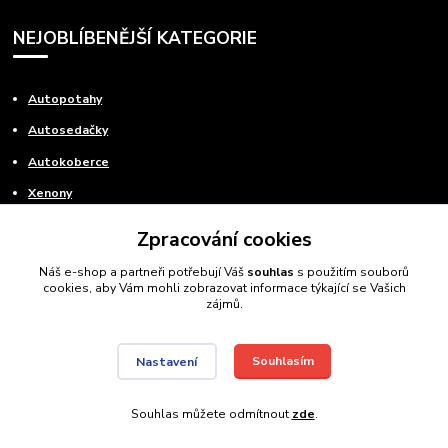
NEJOBLÍBENĚJŠÍ KATEGORIE
Autopotahy
Autosedačky
Autokoberce
Xenony
Povinná výbava
Zpracování cookies
Náš e-shop a partneři potřebují Váš
souhlas
s použitím souborů
ODBORNÉ PORADENSTVÍ
cookies, aby Vám mohli zobrazovat informace týkající se Vašich
zájmů.
Potřebujete poradit s výběrem? Neváhejte se zeptat
+420 608 980 480
Souhlasím
Nastavení
(Po-Pá, 8-15 hod.)
Souhlas můžete odmítnout
zde
.
info@autods.cz