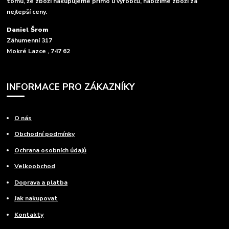
tomu, že zboží nakupujeme přímo u výrobců, nabízíme zboží za
nejlepší ceny.
Daniel Šrom
Záhumenní 317
Mokré Lazce , 747 62
INFORMACE PRO ZÁKAZNÍKY
O nás
Obchodní podmínky
Ochrana osobních údajů
Velkoobchod
Doprava a platba
Jak nakupovat
Kontakty