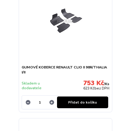
GUMOVÉ KOBERCE RENAULT CLIO II 98R/THALIA
I/II
753 Kč
Skladem u
/
Ks
dodavatele
623 Kč
bez DPH
Přidat do košíku