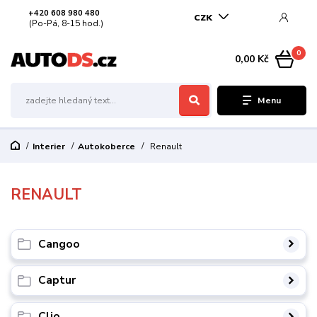
+420 608 980 480
CZK
(Po-Pá, 8-15 hod.)
0
0,00 Kč
Menu
Interier
Autokoberce
Renault
RENAULT
Cangoo
Captur
Clio