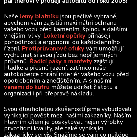
partnerovi v prodeji autodílů od roku 2005!
Naše
lemy blatníku
jsou pečlivě vybrané,
abychom vám zajistili maximální ochranu
vašeho vozu před kamením, špínou a dalšími
vnějšími vlivy.
Loketní opěrky
přinášejí
pohodlnost a ergonomii do každodenního
řízení.
Protiprůvanové ofuky
vám umožňují
vychutnat si svou jízdu bez nepříjemných
průvanů.
Řadící páky a manžety
zajišťují
hladké a přesné řazení, zatímco naše
autokoberce chrání interiér vašeho vozu před
opotřebením a znečištěním. A s našimi
vanami do kufru
můžete udržet čistotu a
organizaci i při přepravě nákladu.
Svou dlouholetou zkušeností jsme vybudovali
vynikající pověst mezi našimi zákazníky. Naším
hlavním cílem je poskytovat nejen výrobky
prvotřídní kvality, ale také vynikající
zákaznický servis. Snažíme se vám co nejlépe