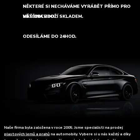
NĚKTERÉ SI NECHÁVÁME VYRÁBĚT PŘÍMO PRO
NÁŠ OBCHOD.
VĚTŠINA ZBOŽÍ SKLADEM.
ODESÍLÁME DO 24HOD.
Naše firma byla založena v roce 2005. Jsme specialisti na prodej
plastových lemů a prahů
na automobily. Vybere si u nás každý a díky