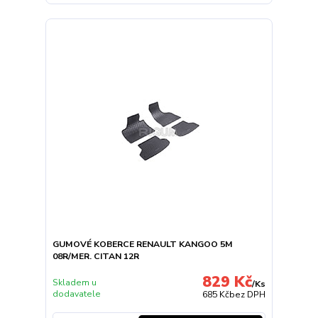
GUMOVÉ KOBERCE RENAULT KANGOO 5M
08R/MER. CITAN 12R
829 Kč
Skladem u
/
Ks
dodavatele
685 Kč
bez DPH