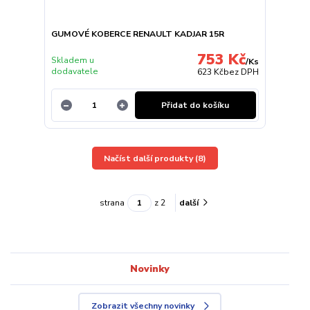
GUMOVÉ KOBERCE RENAULT KADJAR 15R
753 Kč
Skladem u
/
Ks
dodavatele
623 Kč
bez DPH
Přidat do košíku
Načíst další produkty (8)
strana
z 2
další
Novinky
Zobrazit všechny novinky