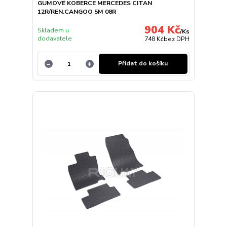
GUMOVÉ KOBERCE MERCEDES CITAN
12R/REN.CANGOO 5M 08R
904 Kč
Skladem u
/
Ks
dodavatele
748 Kč
bez DPH
Přidat do košíku