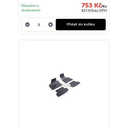
753 Kč
Skladem u
/
Ks
dodavatele
623 Kč
bez DPH
Přidat do košíku