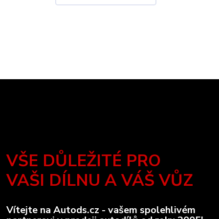
VŠE DŮLEŽITÉ PRO
VAŠI DÍLNU A VÁŠ VŮZ
Vítejte na Autods.cz - vašem spolehlivém