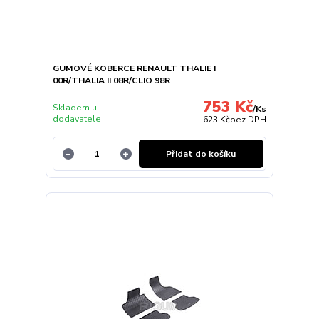
GUMOVÉ KOBERCE RENAULT THALIE I
00R/THALIA II 08R/CLIO 98R
753 Kč
Skladem u
/
Ks
dodavatele
623 Kč
bez DPH
Přidat do košíku