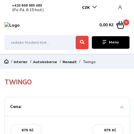
+420 608 980 480
CZK
(Po-Pá, 8-15 hod.)
0
0,00 Kč
Menu
Interier
Autokoberce
Renault
Twingo
TWINGO
Cena:
Kč
Kč