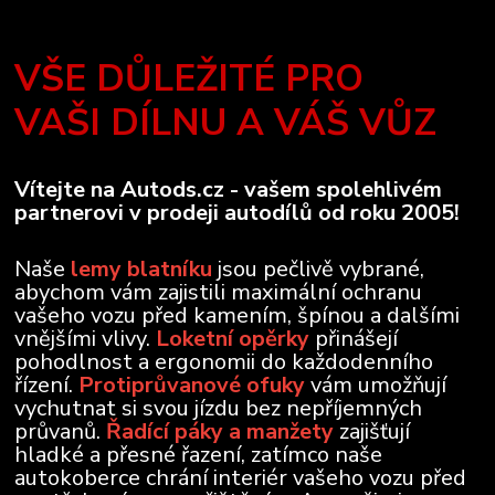
VŠE DŮLEŽITÉ PRO
VAŠI DÍLNU A VÁŠ VŮZ
Vítejte na Autods.cz - vašem spolehlivém
partnerovi v prodeji autodílů od roku 2005!
Naše
lemy blatníku
jsou pečlivě vybrané,
abychom vám zajistili maximální ochranu
vašeho vozu před kamením, špínou a dalšími
vnějšími vlivy.
Loketní opěrky
přinášejí
pohodlnost a ergonomii do každodenního
řízení.
Protiprůvanové ofuky
vám umožňují
vychutnat si svou jízdu bez nepříjemných
průvanů.
Řadící páky a manžety
zajišťují
hladké a přesné řazení, zatímco naše
autokoberce chrání interiér vašeho vozu před