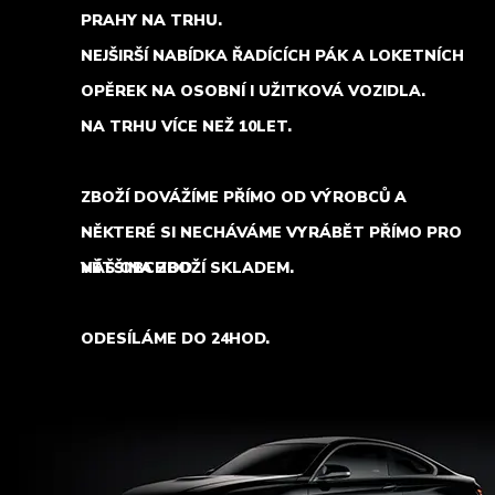
PRAHY NA TRHU.
NEJŠIRŠÍ NABÍDKA ŘADÍCÍCH PÁK A LOKETNÍCH
OPĚREK NA OSOBNÍ I UŽITKOVÁ VOZIDLA.
NA TRHU VÍCE NEŽ 10LET.
ZBOŽÍ DOVÁŽÍME PŘÍMO OD VÝROBCŮ A
NĚKTERÉ SI NECHÁVÁME VYRÁBĚT PŘÍMO PRO
NÁŠ OBCHOD.
VĚTŠINA ZBOŽÍ SKLADEM.
ODESÍLÁME DO 24HOD.