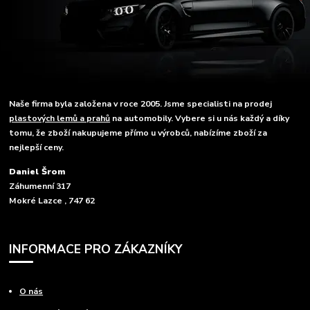
Naše firma byla založena v roce 2005. Jsme specialisti na prodej
plastových lemů a prahů
na automobily. Vybere si u nás každý a díky
tomu, že zboží nakupujeme přímo u výrobců, nabízíme zboží za
nejlepší ceny.
Daniel Šrom
Záhumenní 317
Mokré Lazce , 747 62
INFORMACE PRO ZÁKAZNÍKY
O nás