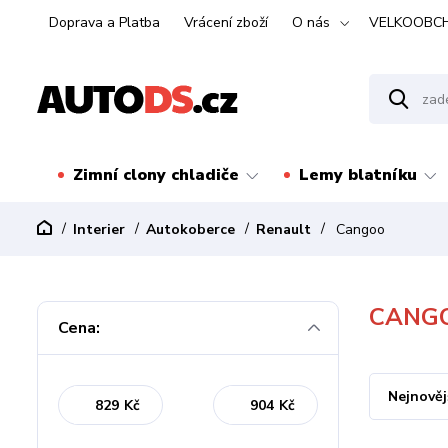
Doprava a Platba
Vrácení zboží
O nás
VELKOOBC
Zimní clony chladiče
Lemy blatníku
Interier
Autokoberce
Renault
Cangoo
CANG
Cena:
Nejnověj
Kč
Kč