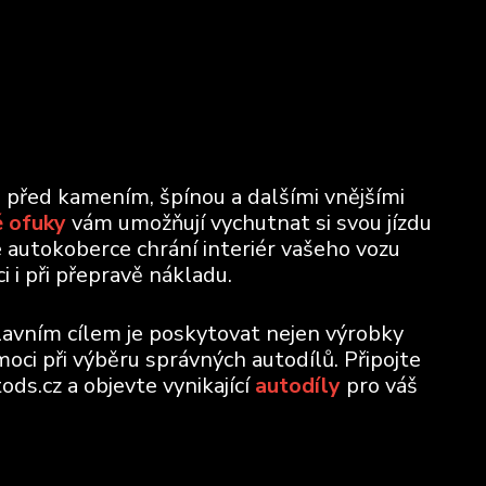
u před kamením, špínou a dalšími vnějšími
 ofuky
vám umožňují vychutnat si svou jízdu
e autokoberce chrání interiér vašeho vozu
 i při přepravě nákladu.
lavním cílem je poskytovat nejen výrobky
moci při výběru správných autodílů. Připojte
ods.cz a objevte vynikající
autodíly
pro váš