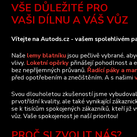
VŠE DŮLEŽITÉ PRO
VAŠI DÍLNU A VÁŠ VŮZ
Vítejte na Autods.cz - vašem spolehlivém pa
Naše
lemy blatníku
jsou pečlivě vybrané, ab
vlivy.
Loketní opěrky
přinášejí pohodlnost a 
bez nepříjemných průvanů.
Řadící páky a ma
před opotřebením a znečištěním. A s našimi
Svou dlouholetou zkušeností jsme vybudovali 
prvotřídní kvality, ale také vynikající zákazn
se k tisícům spokojených zákazníků, kteří již 
vůz. Vaše spokojenost je naší prioritou!
PROČ SI ZVOLIT NÁS?