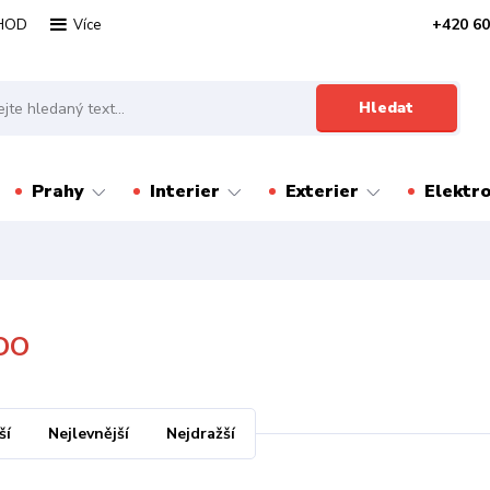
HOD
+420 60
Více
Hledat
Prahy
Interier
Exterier
Elektr
OO
ší
Nejlevnější
Nejdražší