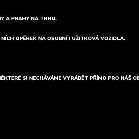
MY A PRAHY NA TRHU.
TNÍCH OPĚREK NA OSOBNÍ I UŽITKOVÁ VOZIDLA.
NĚKTERÉ SI NECHÁVÁME VYRÁBĚT PŘÍMO PRO NÁŠ O