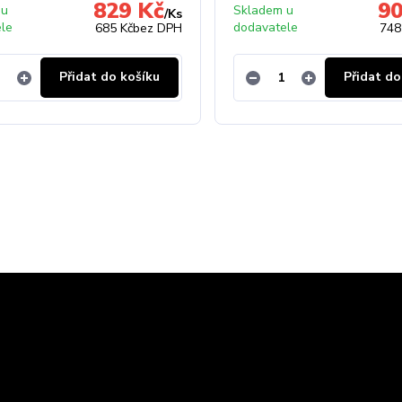
829 Kč
90
 u
Skladem u
/
Ks
ele
dodavatele
685 Kč
bez DPH
748
Přidat do košíku
Přidat do