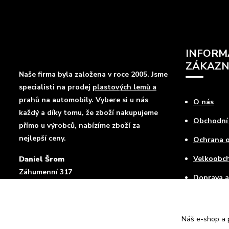
INFORM
ZÁKAZN
Naše firma byla založena v roce 2005. Jsme
specialisti na prodej
plastových lemů a
prahů
na automobily. Vybere si u nás
O nás
každý a díky tomu, že zboží nakupujeme
Obchodní
přímo u výrobců, nabízíme zboží za
nejlepší ceny.
Ochrana o
Velkoobc
Daniel Šrom
Záhumenní 317
Doprava a
Mokré Lazce , 747 62
Jak nakup
Kontakty
Náš e-shop a p