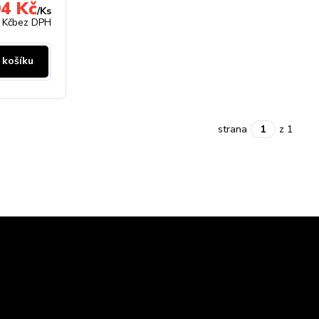
4 Kč
/
Ks
 Kč
bez DPH
 košíku
strana
z 1