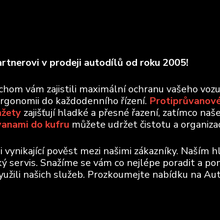
rtnerovi v prodeji autodílů od roku 2005!
ychom vám zajistili maximální ochranu vašeho voz
ergonomii do každodenního řízení.
Protiprůvanové
nžety
zajišťují hladké a přesné řazení, zatímco naš
vanami do kufru
můžete udržet čistotu a organizaci
vynikající pověst mezi našimi zákazníky. Naším h
ický servis. Snažíme se vám co nejlépe poradit a po
využili našich služeb. Prozkoumejte nabídku na Aut