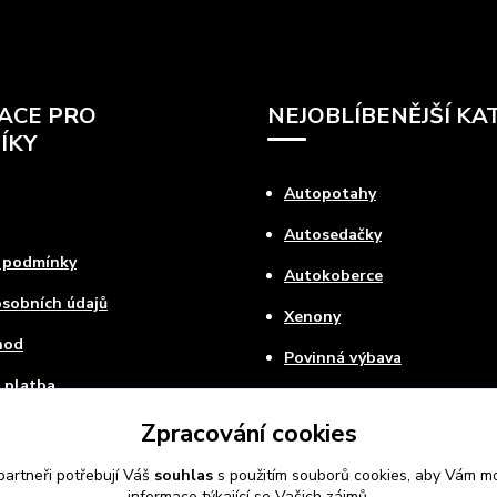
ACE PRO
NEJOBLÍBENĚJŠÍ KA
ÍKY
Autopotahy
Autosedačky
 podmínky
Autokoberce
sobních údajů
Xenony
hod
Povinná výbava
 platba
ovat
Zpracování cookies
artneři potřebují Váš
souhlas
s použitím souborů cookies, aby Vám mo
informace týkající se Vašich zájmů.