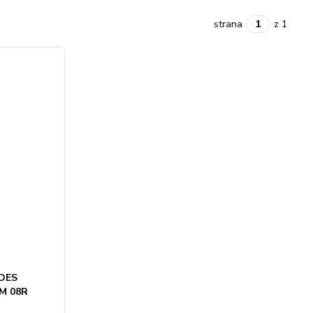
strana
z 1
DES
M 08R