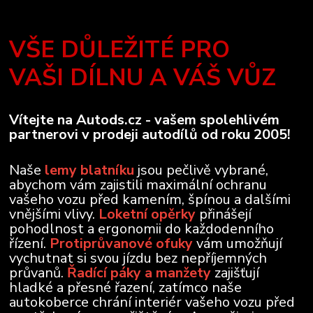
VŠE DŮLEŽITÉ PRO
VAŠI DÍLNU A VÁŠ VŮZ
Vítejte na Autods.cz - vašem spolehlivém
partnerovi v prodeji autodílů od roku 2005!
Naše
lemy blatníku
jsou pečlivě vybrané,
abychom vám zajistili maximální ochranu
vašeho vozu před kamením, špínou a dalšími
vnějšími vlivy.
Loketní opěrky
přinášejí
pohodlnost a ergonomii do každodenního
řízení.
Protiprůvanové ofuky
vám umožňují
vychutnat si svou jízdu bez nepříjemných
průvanů.
Řadící páky a manžety
zajišťují
hladké a přesné řazení, zatímco naše
autokoberce chrání interiér vašeho vozu před