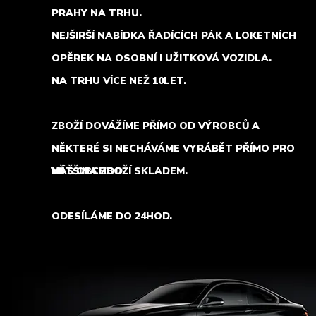
PRAHY NA TRHU.
NEJŠIRŠÍ NABÍDKA ŘADÍCÍCH PÁK A LOKETNÍCH
OPĚREK NA OSOBNÍ I UŽITKOVÁ VOZIDLA.
NA TRHU VÍCE NEŽ 10LET.
ZBOŽÍ DOVÁŽÍME PŘÍMO OD VÝROBCŮ A
NĚKTERÉ SI NECHÁVÁME VYRÁBĚT PŘÍMO PRO
NÁŠ OBCHOD.
VĚTŠINA ZBOŽÍ SKLADEM.
ODESÍLÁME DO 24HOD.