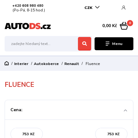
+420 608 980 480
CZK
(Po-Pá, 8-15 hod.)
0
0,00 Kč
Menu
Interier
Autokoberce
Renault
Fluence
FLUENCE
Cena:
Kč
Kč