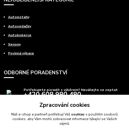
Autopotahy
Autosedačky
Autokoberce
Xenony
Povinná výbava
ODBORNÉ PORADENSTVÍ
Potřebujete poradit s výběrem? Neváhejte se zeptat
+420 608 980 480
(Po-Pá, 8-15 hod.)
Zpracování cookies
info@autods.cz
Náš e-shop a partneři potřebují Váš
souhlas
s použitím souborů
cookies, aby Vám mohli zobrazovat informace týkající se Vašich
zájmů.