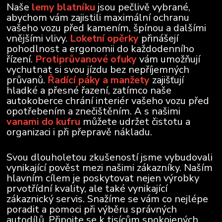
Naše
lemy blatníku
jsou pečlivě vybrané,
abychom vám zajistili maximální ochranu
vašeho vozu před kamením, špínou a dalšími
vnějšími vlivy.
Loketní opěrky
přinášejí
pohodlnost a ergonomii do každodenního
řízení.
Protiprůvanové ofuky
vám umožňují
vychutnat si svou jízdu bez nepříjemných
průvanů.
Řadící páky a manžety
zajišťují
hladké a přesné řazení, zatímco naše
autokoberce chrání interiér vašeho vozu před
opotřebením a znečištěním. A s našimi
vanami do kufru
můžete udržet čistotu a
organizaci i při přepravě nákladu.
Svou dlouholetou zkušeností jsme vybudovali
vynikající pověst mezi našimi zákazníky. Naším
hlavním cílem je poskytovat nejen výrobky
prvotřídní kvality, ale také vynikající
zákaznický servis. Snažíme se vám co nejlépe
poradit a pomoci při výběru správných
autodílů. Připojte se k tisícům spokojených