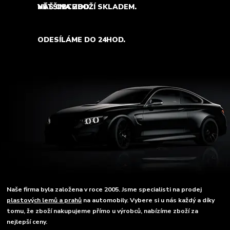
NÁŠ OBCHOD.
VĚTŠINA ZBOŽÍ SKLADEM.
ODESÍLÁME DO 24HOD.
Naše firma byla založena v roce 2005. Jsme specialisti na prodej
plastových lemů a prahů
na automobily. Vybere si u nás každý a díky
tomu, že zboží nakupujeme přímo u výrobců, nabízíme zboží za
nejlepší ceny.