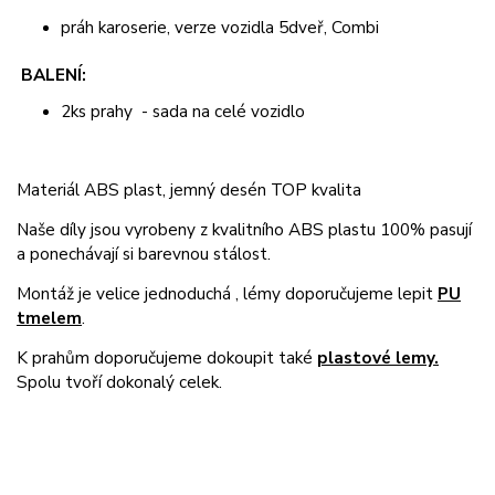
práh karoserie, verze vozidla 5dveř, Combi
BALENÍ:
2ks prahy - sada na celé vozidlo
Materiál ABS plast, jemný desén TOP kvalita
Naše díly jsou vyrobeny z kvalitního ABS plastu 100% pasují
a ponechávají si barevnou stálost.
Montáž je velice jednoduchá , lémy doporučujeme lepit
PU
tmelem
.
K prahům doporučujeme dokoupit také
plastové lemy.
Spolu tvoří dokonalý celek.