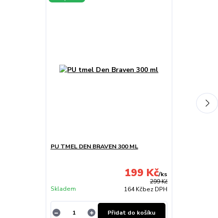
PU TMEL DEN BRAVEN 300 ML
ŘADÍCÍ PÁKA
FABIA I 5ST. 
199 Kč
/
ks
299 Kč
Skladem
Skladem
164 Kč
bez DPH
Přidat do košíku