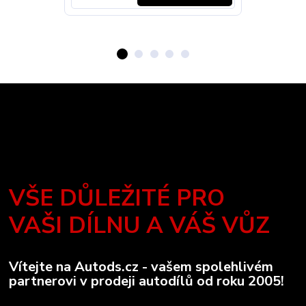
VŠE DŮLEŽITÉ PRO
VAŠI DÍLNU A VÁŠ VŮZ
Vítejte na Autods.cz - vašem spolehlivém
partnerovi v prodeji autodílů od roku 2005!