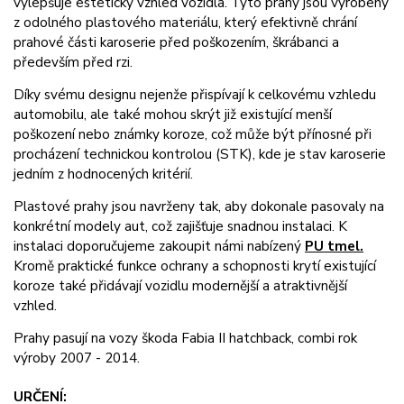
vylepšuje estetický vzhled vozidla. Tyto prahy jsou vyrobeny
z odolného plastového materiálu, který efektivně chrání
prahové části karoserie před poškozením, škrábanci a
především před rzi.
Díky svému designu nejenže přispívají k celkovému vzhledu
automobilu, ale také mohou skrýt již existující menší
poškození nebo známky koroze, což může být přínosné při
procházení technickou kontrolou (STK), kde je stav karoserie
jedním z hodnocených kritérií.
Plastové prahy jsou navrženy tak, aby dokonale pasovaly na
konkrétní modely aut, což zajišťuje snadnou instalaci. K
instalaci doporučujeme zakoupit námi nabízený
PU tmel.
Kromě praktické funkce ochrany a schopnosti krytí existující
koroze také přidávají vozidlu modernější a atraktivnější
vzhled.
Prahy pasují na vozy škoda Fabia II hatchback, combi rok
výroby 2007 - 2014.
URČENÍ: