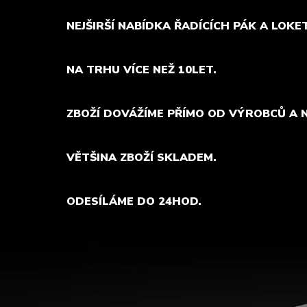
NEJŠIRŠÍ NABÍDKA ŘADÍCÍCH PÁK A LOKE
NA TRHU VÍCE NEŽ 10LET.
ZBOŽÍ DOVÁŽÍME PŘÍMO OD VÝROBCŮ A 
VĚTŠINA ZBOŽÍ SKLADEM.
ODESÍLÁME DO 24HOD.