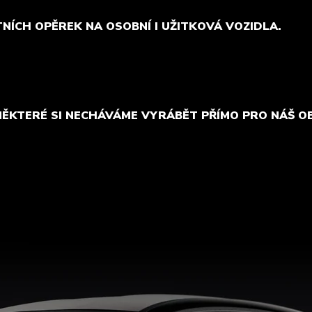
TNÍCH OPĚREK NA OSOBNÍ I UŽITKOVÁ VOZIDLA.
NĚKTERÉ SI NECHÁVÁME VYRÁBĚT PŘÍMO PRO NÁŠ O