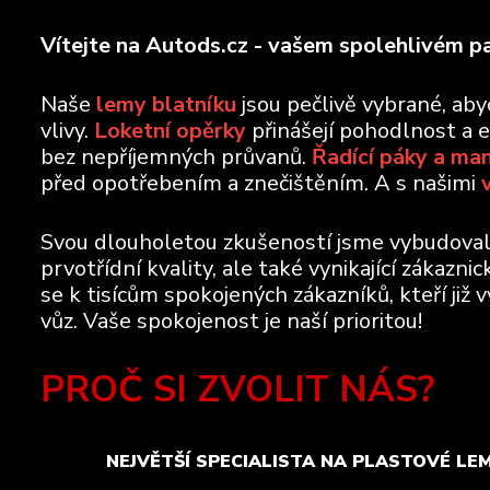
Vítejte na Autods.cz - vašem spolehlivém pa
Naše
lemy blatníku
jsou pečlivě vybrané, ab
vlivy.
Loketní opěrky
přinášejí pohodlnost a 
bez nepříjemných průvanů.
Řadící páky a ma
před opotřebením a znečištěním. A s našimi
Svou dlouholetou zkušeností jsme vybudovali 
prvotřídní kvality, ale také vynikající zákazn
se k tisícům spokojených zákazníků, kteří již 
vůz. Vaše spokojenost je naší prioritou!
PROČ SI ZVOLIT NÁS?
NEJVĚTŠÍ SPECIALISTA NA PLASTOVÉ LE