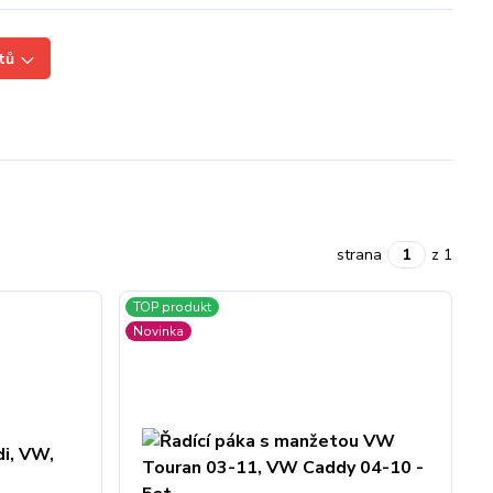
tů
strana
z 1
TOP produkt
Novinka