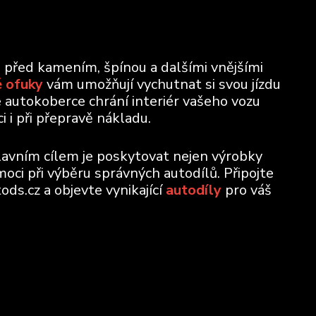
u před kamením, špínou a dalšími vnějšími
 ofuky
vám umožňují vychutnat si svou jízdu
e autokoberce chrání interiér vašeho vozu
 i při přepravě nákladu.
lavním cílem je poskytovat nejen výrobky
moci při výběru správných autodílů. Připojte
ods.cz a objevte vynikající
autodíly
pro váš