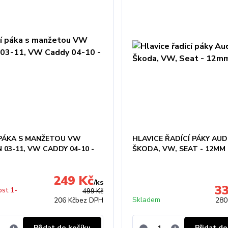
 PÁKA S MANŽETOU VW
HLAVICE ŘADÍCÍ PÁKY AUDI
03-11, VW CADDY 04-10 -
ŠKODA, VW, SEAT - 12MM
249 Kč
/
ks
3
st 1-
499 Kč
Skladem
206 Kč
bez DPH
280
Přidat do košíku
Přidat do