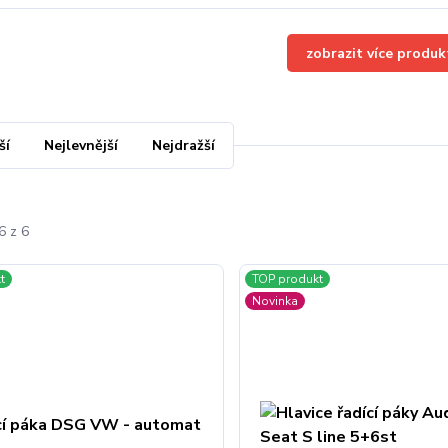
zobrazit více produk
ší
Nejlevnější
Nejdražší
6 z 6
t
TOP produkt
Novinka