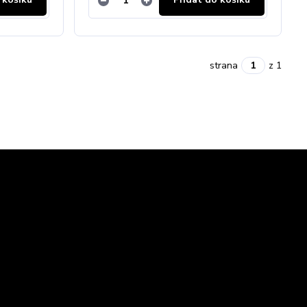
strana
z 1