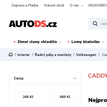
Doprava a Platba
Vrácení zboží
O nás
VELKOOBC
Zimní clony chladiče
Lemy blatníku
Interier
Řadící páky a manžety
Volkswagen
Ca
CADD
Cena:
Kč
Kč
Nejpro