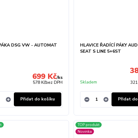
 PÁKA DSG VW - AUTOMAT
HLAVICE ŘADÍCÍ PÁKY AUD
SEAT S LINE 5+6ST
3
699 Kč
/
ks
Skladem
578 Kč
bez DPH
321
Přidat do košíku
Přidat do
t
TOP produkt
Novinka