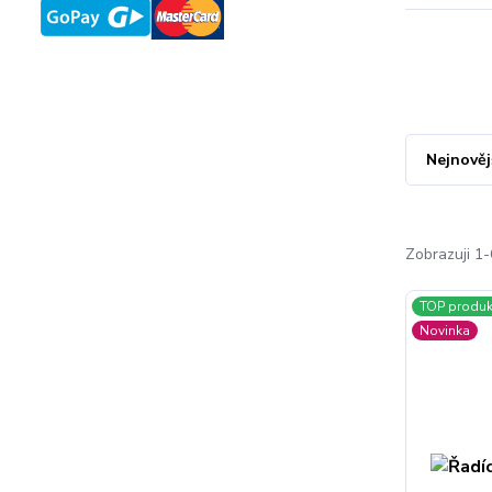
Nejnověj
Zobrazuji 1-
TOP produk
Novinka