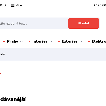
HOD
+420 60
Více
Hledat
Prahy
Interier
Exterier
Elektr
ddy
Y
dávanější