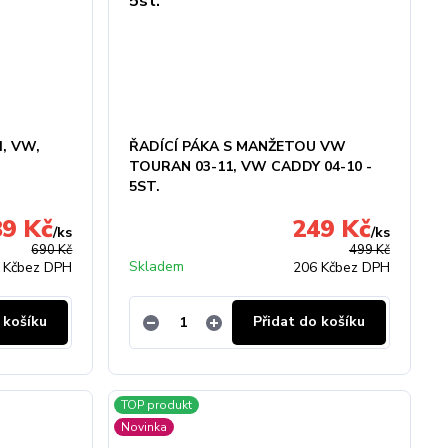
I, VW,
ŘADÍCÍ PÁKA S MANŽETOU VW
TOURAN 03-11, VW CADDY 04-10 -
5ST.
89 Kč
249 Kč
/
ks
/
ks
690 Kč
499 Kč
Skladem
 Kč
bez DPH
206 Kč
bez DPH
 košíku
Přidat do košíku
TOP produkt
Novinka