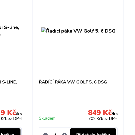
 S-LINE,
ŘADÍCÍ PÁKA VW GOLF 5, 6 DSG
39 Kč
849 Kč
/
ks
/
ks
Skladem
 Kč
bez DPH
702 Kč
bez DPH
 košíku
Přidat do košíku