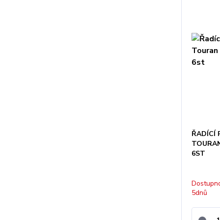
ŘADÍCÍ
TOURAN 
6ST
Dostupno
5dnů