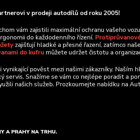
rtnerovi v prodeji autodílů od roku 2005!
ychom vám zajistili maximální ochranu vašeho voz
ergonomii do každodenního řízení.
Protiprůvanové
nžety
zajišťují hladké a přesné řazení, zatímco naš
vanami do kufru
můžete udržet čistotu a organizaci
vynikající pověst mezi našimi zákazníky. Naším h
ický servis. Snažíme se vám co nejlépe poradit a po
využili našich služeb. Prozkoumejte nabídku na Aut
MY A PRAHY NA TRHU.