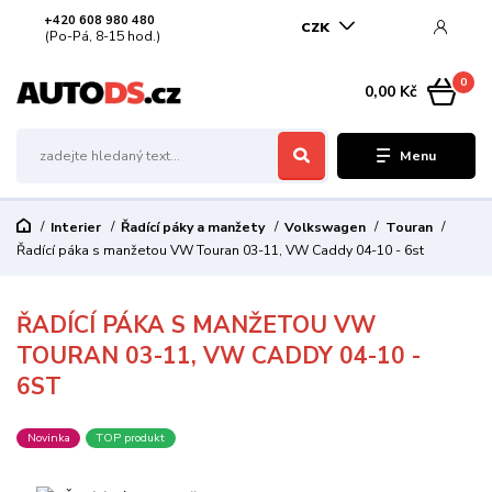
+420 608 980 480
CZK
(Po-Pá, 8-15 hod.)
0
0,00 Kč
Menu
Interier
Řadící páky a manžety
Volkswagen
Touran
Řadící páka s manžetou VW Touran 03-11, VW Caddy 04-10 - 6st
ŘADÍCÍ PÁKA S MANŽETOU VW
TOURAN 03-11, VW CADDY 04-10 -
6ST
Novinka
TOP produkt