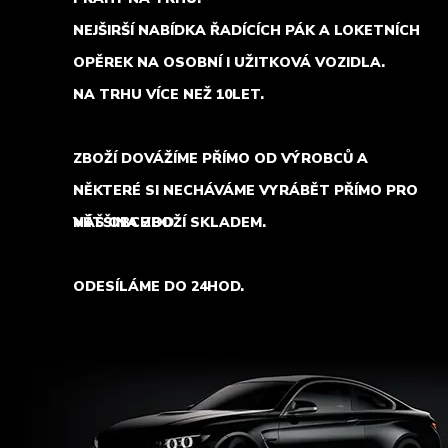
NEJŠIRŠÍ NABÍDKA ŘADÍCÍCH PÁK A LOKETNÍCH
OPĚREK NA OSOBNÍ I UŽITKOVÁ VOZIDLA.
NA TRHU VÍCE NEŽ 10LET.
ZBOŽÍ DOVÁŽÍME PŘÍMO OD VÝROBCŮ A
NĚKTERÉ SI NECHÁVÁME VYRÁBĚT PŘÍMO PRO
NÁŠ OBCHOD.
VĚTŠINA ZBOŽÍ SKLADEM.
ODESÍLÁME DO 24HOD.