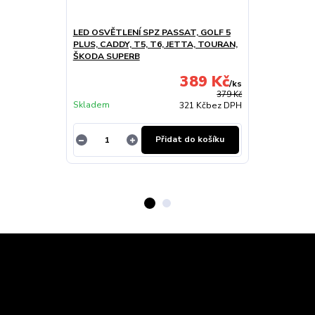
LED OSVĚTLENÍ SPZ PASSAT, GOLF 5
OFUKY OKEN 
PLUS, CADDY, T5, T6, JETTA, TOURAN,
2DVEŘ PŘEDNÍ
ŠKODA SUPERB
389 Kč
/
ks
Skladem u
379 Kč
Skladem
dodavatele
321 Kč
bez DPH
Přidat do košíku