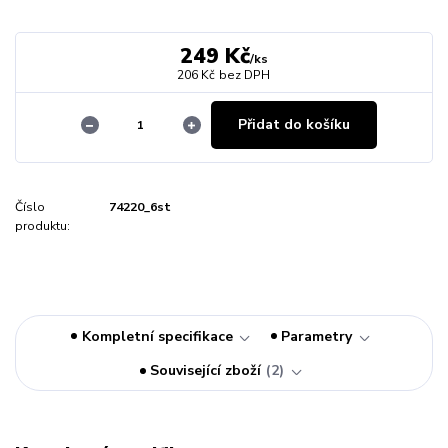
249 Kč
/
ks
206 Kč
bez DPH
Přidat do košíku
Číslo
74220_6st
produktu:
Kompletní specifikace
Parametry
Související zboží
2