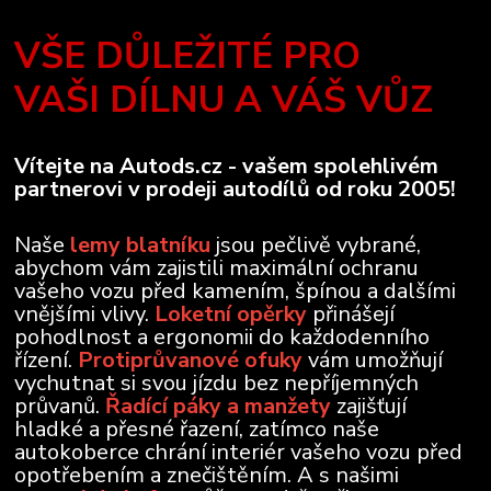
VŠE DŮLEŽITÉ PRO
VAŠI DÍLNU A VÁŠ VŮZ
Vítejte na Autods.cz - vašem spolehlivém
partnerovi v prodeji autodílů od roku 2005!
Naše
lemy blatníku
jsou pečlivě vybrané,
abychom vám zajistili maximální ochranu
vašeho vozu před kamením, špínou a dalšími
vnějšími vlivy.
Loketní opěrky
přinášejí
pohodlnost a ergonomii do každodenního
řízení.
Protiprůvanové ofuky
vám umožňují
vychutnat si svou jízdu bez nepříjemných
průvanů.
Řadící páky a manžety
zajišťují
hladké a přesné řazení, zatímco naše
autokoberce chrání interiér vašeho vozu před
opotřebením a znečištěním. A s našimi