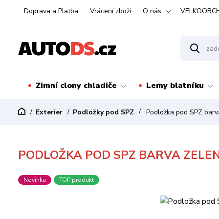
Doprava a Platba
Vrácení zboží
O nás
VELKOOBC
Zimní clony chladiče
Lemy blatníku
Exterier
Podložky pod SPZ
Podložka pod SPZ barv
PODLOŽKA POD SPZ BARVA ZELE
Novinka
TOP produkt