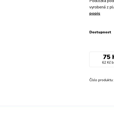
Podložka pod 
vyrobená z p
popis
Dostupnost
75 
62 Kč
b
Číslo produktu: