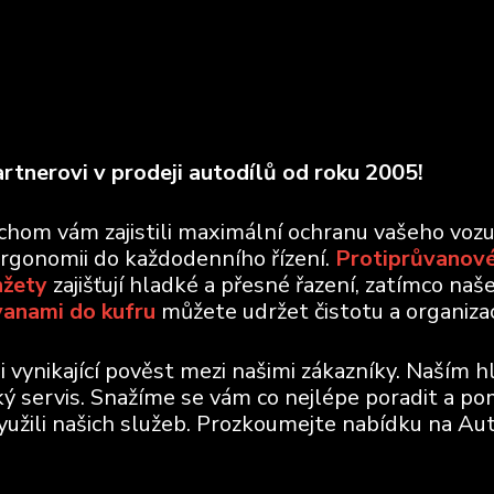
rtnerovi v prodeji autodílů od roku 2005!
ychom vám zajistili maximální ochranu vašeho voz
ergonomii do každodenního řízení.
Protiprůvanové
nžety
zajišťují hladké a přesné řazení, zatímco naš
vanami do kufru
můžete udržet čistotu a organizaci
vynikající pověst mezi našimi zákazníky. Naším h
ický servis. Snažíme se vám co nejlépe poradit a po
využili našich služeb. Prozkoumejte nabídku na Aut