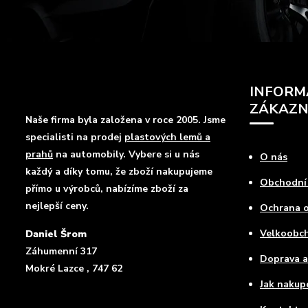
INFORM
ZÁKAZN
Naše firma byla založena v roce 2005. Jsme
specialisti na prodej
plastových lemů a
prahů
na automobily. Vybere si u nás
O nás
každý a díky tomu, že zboží nakupujeme
Obchodní
přímo u výrobců, nabízíme zboží za
nejlepší ceny.
Ochrana o
Velkoobc
Daniel Šrom
Záhumenní 317
Doprava a
Mokré Lazce , 747 62
Jak nakup