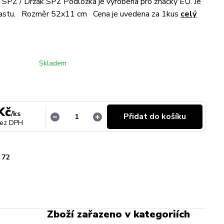
SPZ / Držák SPZ Podložka je vyrobena pro značky EU. Je
lastu. Rozměr 52x11 cm Cena je uvedena za 1kus
celý
Skladem
Kč
/
ks
Přidat do košíku
ez DPH
72
Zboží zařazeno v kategoriích