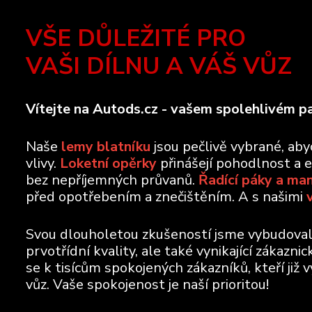
VŠE DŮLEŽITÉ PRO
VAŠI DÍLNU A VÁŠ VŮZ
Vítejte na Autods.cz - vašem spolehlivém pa
Naše
lemy blatníku
jsou pečlivě vybrané, ab
vlivy.
Loketní opěrky
přinášejí pohodlnost a 
bez nepříjemných průvanů.
Řadící páky a ma
před opotřebením a znečištěním. A s našimi
Svou dlouholetou zkušeností jsme vybudovali 
prvotřídní kvality, ale také vynikající zákazn
se k tisícům spokojených zákazníků, kteří již 
vůz. Vaše spokojenost je naší prioritou!