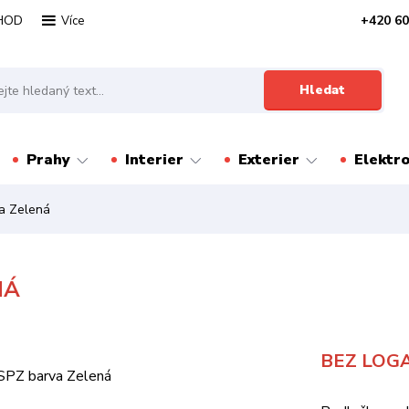
HOD
+420 60
Více
Hledat
Prahy
Interier
Exterier
Elektr
a Zelená
NÁ
BEZ LOG