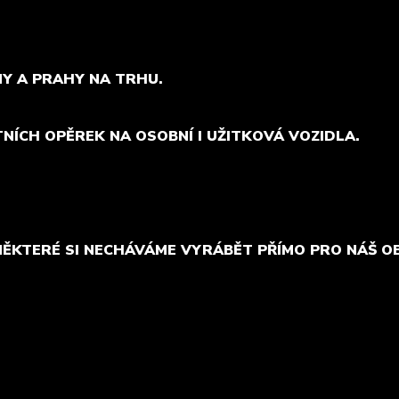
MY A PRAHY NA TRHU.
TNÍCH OPĚREK NA OSOBNÍ I UŽITKOVÁ VOZIDLA.
NĚKTERÉ SI NECHÁVÁME VYRÁBĚT PŘÍMO PRO NÁŠ O