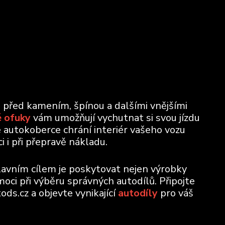
u před kamením, špínou a dalšími vnějšími
 ofuky
vám umožňují vychutnat si svou jízdu
e autokoberce chrání interiér vašeho vozu
 i při přepravě nákladu.
lavním cílem je poskytovat nejen výrobky
moci při výběru správných autodílů. Připojte
ods.cz a objevte vynikající
autodíly
pro váš