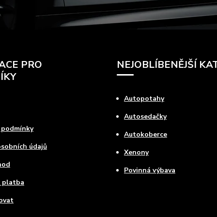
ACE PRO
NEJOBLÍBENĚJŠÍ KA
ÍKY
Autopotahy
Autosedačky
 podmínky
Autokoberce
sobních údajů
Xenony
hod
Povinná výbava
 platba
ovat