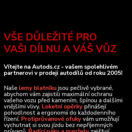
VŠE DŮLEŽITÉ PRO
VAŠI DÍLNU A VÁŠ VŮZ
Vítejte na Autods.cz - vašem spolehlivém
partnerovi v prodeji autodílů od roku 2005!
Naše
lemy blatníku
jsou pečlivě vybrané,
abychom vám zajistili maximální ochranu
vašeho vozu před kamením, špínou a dalšími
vnějšími vlivy.
Loketní opěrky
přinášejí
pohodlnost a ergonomii do každodenního
řízení.
Protiprůvanové ofuky
vám umožňují
vychutnat si svou jízdu bez nepříjemných
průvanů.
Řadící páky a manžety
zajišťují