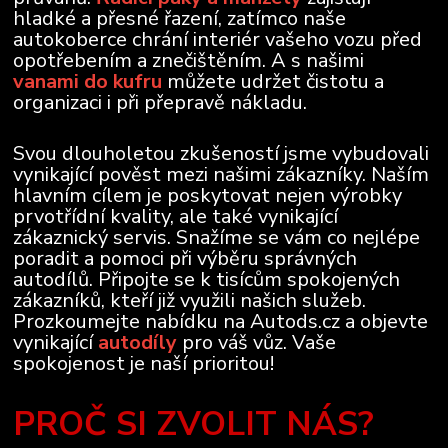
hladké a přesné řazení, zatímco naše
autokoberce chrání interiér vašeho vozu před
opotřebením a znečištěním. A s našimi
vanami do kufru
můžete udržet čistotu a
organizaci i při přepravě nákladu.
Svou dlouholetou zkušeností jsme vybudovali
vynikající pověst mezi našimi zákazníky. Naším
hlavním cílem je poskytovat nejen výrobky
prvotřídní kvality, ale také vynikající
zákaznický servis. Snažíme se vám co nejlépe
poradit a pomoci při výběru správných
autodílů. Připojte se k tisícům spokojených
zákazníků, kteří již využili našich služeb.
Prozkoumejte nabídku na Autods.cz a objevte
vynikající
autodíly
pro váš vůz. Vaše
spokojenost je naší prioritou!
PROČ SI ZVOLIT NÁS?