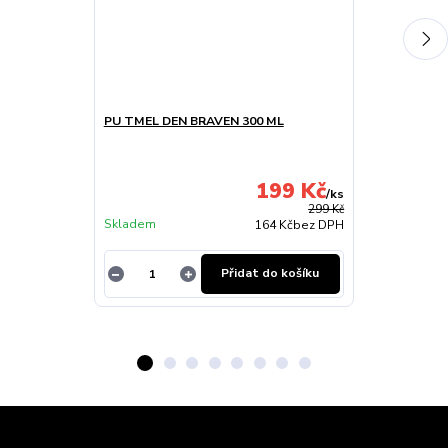
PU TMEL DEN BRAVEN 300 ML
ŘADÍCÍ PÁKA
OCTAVIA I 19
NEW
199 Kč
/
ks
299 Kč
Skladem
Skladem
164 Kč
bez DPH
Přidat do košíku