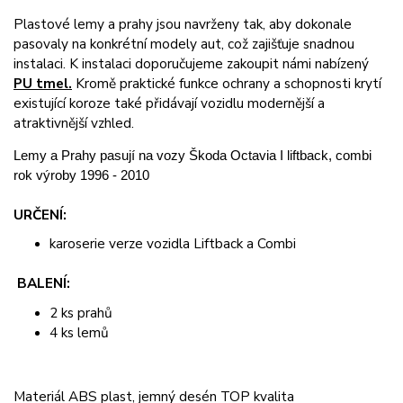
Plastové lemy a prahy jsou navrženy tak, aby dokonale
pasovaly na konkrétní modely aut, což zajišťuje snadnou
instalaci. K instalaci doporučujeme zakoupit námi nabízený
PU tmel.
Kromě praktické funkce ochrany a schopnosti krytí
existující koroze také přidávají vozidlu modernější a
atraktivnější vzhled.
Lemy a Prahy pasují na vozy Škoda Octavia I liftback, combi
rok výroby 1996 - 2010
URČENÍ:
karoserie verze vozidla Liftback a Combi
BALENÍ:
2 ks prahů
4 ks lemů
Materiál ABS plast, jemný desén TOP kvalita