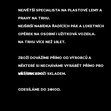
NEJVĚTŠÍ SPECIALISTA NA PLASTOVÉ LEMY A
PRAHY NA TRHU.
NEJŠIRŠÍ NABÍDKA ŘADÍCÍCH PÁK A LOKETNÍCH
OPĚREK NA OSOBNÍ I UŽITKOVÁ VOZIDLA.
NA TRHU VÍCE NEŽ 10LET.
ZBOŽÍ DOVÁŽÍME PŘÍMO OD VÝROBCŮ A
NĚKTERÉ SI NECHÁVÁME VYRÁBĚT PŘÍMO PRO
NÁŠ OBCHOD.
VĚTŠINA ZBOŽÍ SKLADEM.
ODESÍLÁME DO 24HOD.