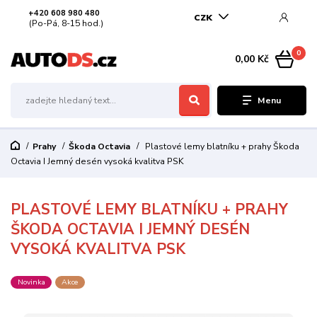
+420 608 980 480
CZK
(Po-Pá, 8-15 hod.)
0
0,00 Kč
Menu
Prahy
Škoda Octavia
Plastové lemy blatníku + prahy Škoda
Octavia I Jemný desén vysoká kvalitva PSK
PLASTOVÉ LEMY BLATNÍKU + PRAHY
ŠKODA OCTAVIA I JEMNÝ DESÉN
VYSOKÁ KVALITVA PSK
Novinka
Akce