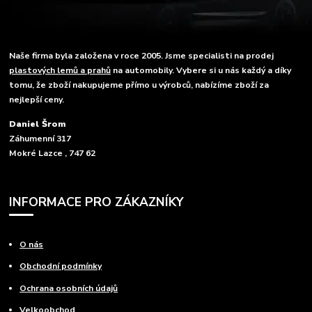
Naše firma byla založena v roce 2005. Jsme specialisti na prodej
plastových lemů a prahů
na automobily. Vybere si u nás každý a díky
tomu, že zboží nakupujeme přímo u výrobců, nabízíme zboží za
nejlepší ceny.
Daniel Šrom
Záhumenní 317
Mokré Lazce , 747 62
INFORMACE PRO ZÁKAZNÍKY
O nás
Obchodní podmínky
Ochrana osobních údajů
Velkoobchod