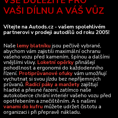
VŠE DŮLEŽITÉ PRO
VAŠI DÍLNU A VÁŠ VŮZ
Vítejte na Autods.cz - vašem spolehlivém
partnerovi v prodeji autodílů od roku 2005!
Naše
lemy blatníku
jsou pečlivě vybrané,
abychom vám zajistili maximální ochranu
vašeho vozu před kamením, špínou a dalšími
vnějšími vlivy.
Loketní opěrky
přinášejí
pohodlnost a ergonomii do každodenního
řízení.
Protiprůvanové ofuky
vám umožňují
vychutnat si svou jízdu bez nepříjemných
průvanů.
Řadící páky a manžety
zajišťují
hladké a přesné řazení, zatímco naše
autokoberce chrání interiér vašeho vozu před
opotřebením a znečištěním. A s našimi
vanami do kufru
můžete udržet čistotu a
organizaci i při přepravě nákladu.