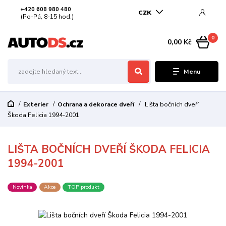
+420 608 980 480
CZK
(Po-Pá, 8-15 hod.)
0
0,00 Kč
Menu
Exterier
Ochrana a dekorace dveří
Lišta bočních dveří
Škoda Felicia 1994-2001
LIŠTA BOČNÍCH DVEŘÍ ŠKODA FELICIA
1994-2001
Novinka
Akce
TOP produkt