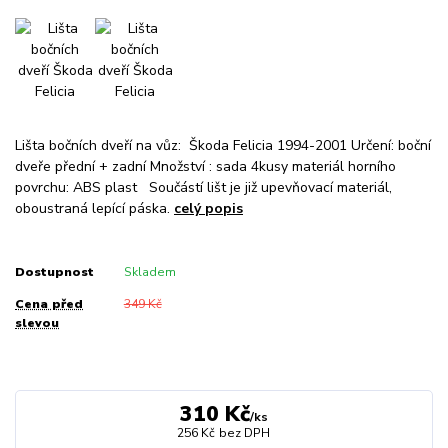
Lišta bočních dveří na vůz: Škoda Felicia 1994-2001 Určení: boční
dveře přední + zadní Množství : sada 4kusy materiál horního
povrchu: ABS plast Součástí lišt je již upevňovací materiál,
oboustraná lepící páska.
celý popis
Dostupnost
Skladem
Cena před
349 Kč
slevou
310 Kč
/
ks
256 Kč
bez DPH