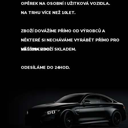
OPĚREK NA OSOBNÍ I UŽITKOVÁ VOZIDLA.
NA TRHU VÍCE NEŽ 10LET.
ZBOŽÍ DOVÁŽÍME PŘÍMO OD VÝROBCŮ A
NĚKTERÉ SI NECHÁVÁME VYRÁBĚT PŘÍMO PRO
NÁŠ OBCHOD.
VĚTŠINA ZBOŽÍ SKLADEM.
ODESÍLÁME DO 24HOD.