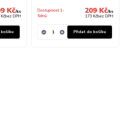
09 Kč
209 Kč
Dostupnost 1-
/
ks
/
ks
5dnů
 Kč
bez DPH
173 Kč
bez DPH
 košíku
Přidat do košíku