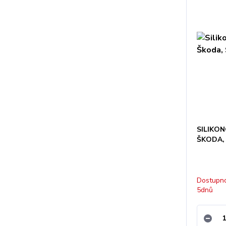
SILIKON
ŠKODA, 
Dostupno
5dnů