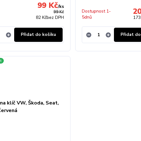
99 Kč
/
ks
2
Dostupnost 1-
99 Kč
5dnů
82 Kč
bez DPH
173
Přidat do košíku
Přidat do
t