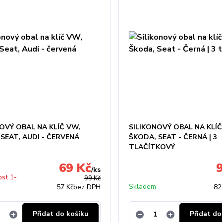
OVÝ OBAL NA KLÍČ VW,
SILIKONOVÝ OBAL NA KLÍ
SEAT, AUDI - ČERVENÁ
ŠKODA, SEAT - ČERNÁ | 3
TLAČÍTKOVÝ
69 Kč
/
ks
st 1-
99 Kč
Skladem
57 Kč
bez DPH
82
Přidat do košíku
Přidat do