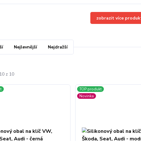
zobrazit více produk
ší
Nejlevnější
Nejdražší
10 z 10
t
TOP produkt
Novinka