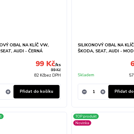
OVÝ OBAL NA KLÍČ VW,
SILIKONOVÝ OBAL NA KLÍ
SEAT, AUDI - ČERNÁ
ŠKODA, SEAT, AUDI - MO
99 Kč
/
ks
99 Kč
Skladem
82 Kč
bez DPH
57
Přidat do košíku
Přidat do
t
TOP produkt
Novinka