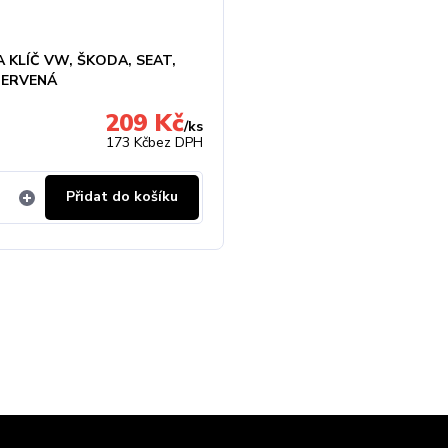
 KLÍČ VW, ŠKODA, SEAT,
ČERVENÁ
209 Kč
/
ks
173 Kč
bez DPH
Přidat do košíku