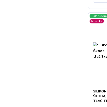
TOP produk
Novinka
SILIKON
ŠKODA, 
TLAČÍT