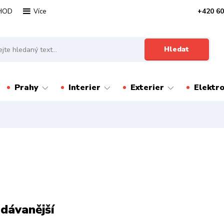
HOD
+420 60
Více
Hledat
Prahy
Interier
Exterier
Elektr
dávanější