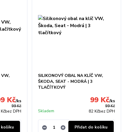
Č VW,
SILIKONOVÝ OBAL NA KLÍČ VW,
ŠKODA, SEAT - MODRÁ | 3
TLAČÍTKOVÝ
99 Kč
99 Kč
/
ks
/
ks
99 Kč
99 Kč
Skladem
 Kč
bez DPH
82 Kč
bez DPH
 košíku
Přidat do košíku