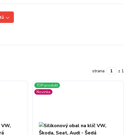
tů
strana
z 1
TOP produkt
Novinka