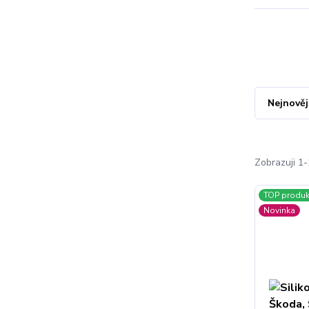
Nejnověj
Zobrazuji 1-
TOP produk
Novinka