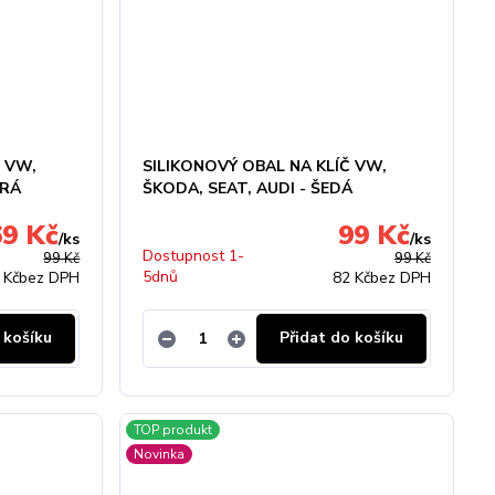
Č VW,
SILIKONOVÝ OBAL NA KLÍČ VW,
DRÁ
ŠKODA, SEAT, AUDI - ŠEDÁ
69 Kč
99 Kč
/
ks
/
ks
Dostupnost 1-
99 Kč
99 Kč
5dnů
 Kč
bez DPH
82 Kč
bez DPH
 košíku
Přidat do košíku
TOP produkt
Novinka