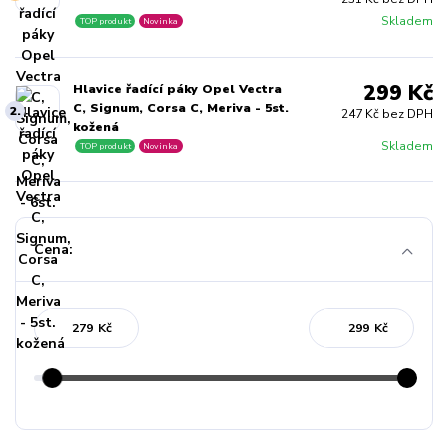
Skladem
TOP produkt
Novinka
299 Kč
Hlavice řadící páky Opel Vectra
C, Signum, Corsa C, Meriva - 5st.
2.
247 Kč bez DPH
kožená
Skladem
TOP produkt
Novinka
Cena:
Kč
Kč