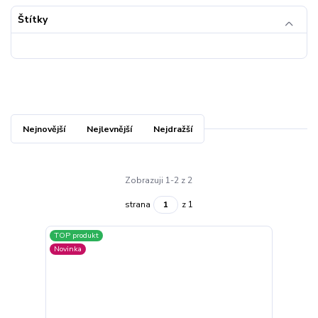
Štítky
Nejnovější
Nejlevnější
Nejdražší
Zobrazuji 1-2 z 2
strana
z 1
TOP produkt
Novinka