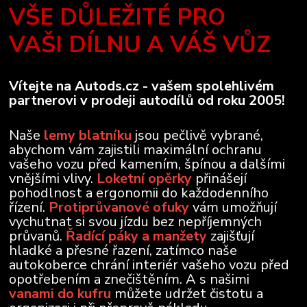
VŠE DŮLEŽITÉ PRO
VAŠI DÍLNU A VÁŠ VŮZ
Vítejte na Autods.cz - vašem spolehlivém
partnerovi v prodeji autodílů od roku 2005!
Naše
lemy blatníku
jsou pečlivě vybrané,
abychom vám zajistili maximální ochranu
vašeho vozu před kamením, špínou a dalšími
vnějšími vlivy.
Loketní opěrky
přinášejí
pohodlnost a ergonomii do každodenního
řízení.
Protiprůvanové ofuky
vám umožňují
vychutnat si svou jízdu bez nepříjemných
průvanů.
Řadící páky a manžety
zajišťují
hladké a přesné řazení, zatímco naše
autokoberce chrání interiér vašeho vozu před
opotřebením a znečištěním. A s našimi
vanami do kufru
můžete udržet čistotu a