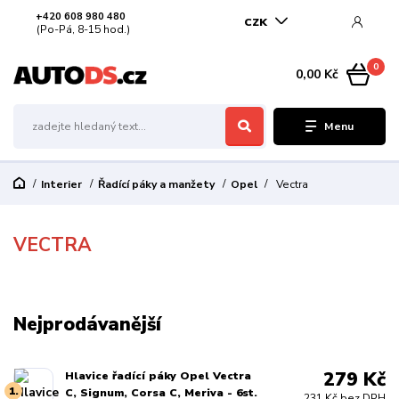
+420 608 980 480
CZK
(Po-Pá, 8-15 hod.)
0
0,00 Kč
Menu
Interier
Řadící páky a manžety
Opel
Vectra
VECTRA
Nejprodávanější
279 Kč
Hlavice řadící páky Opel Vectra
1.
C, Signum, Corsa C, Meriva - 6st.
231 Kč bez DPH