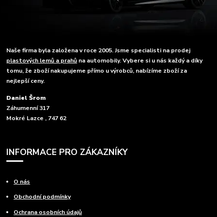
Naše firma byla založena v roce 2005. Jsme specialisti na prodej
plastových lemů a prahů
na automobily. Vybere si u nás každý a díky
tomu, že zboží nakupujeme přímo u výrobců, nabízíme zboží za
nejlepší ceny.
Daniel Šrom
Záhumenní 317
Mokré Lazce , 747 62
INFORMACE PRO ZÁKAZNÍKY
O nás
Obchodní podmínky
Ochrana osobních údajů