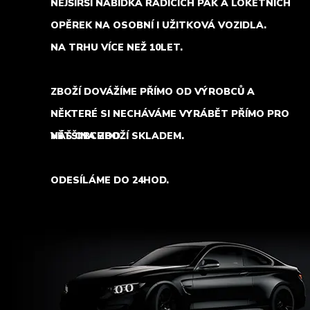
NEJŠIRŠÍ NABÍDKA ŘADÍCÍCH PÁK A LOKETNÍCH
OPĚREK NA OSOBNÍ I UŽITKOVÁ VOZIDLA.
NA TRHU VÍCE NEŽ 10LET.
ZBOŽÍ DOVÁŽÍME PŘÍMO OD VÝROBCŮ A
NĚKTERÉ SI NECHÁVÁME VYRÁBĚT PŘÍMO PRO
NÁŠ OBCHOD.
VĚTŠINA ZBOŽÍ SKLADEM.
ODESÍLÁME DO 24HOD.