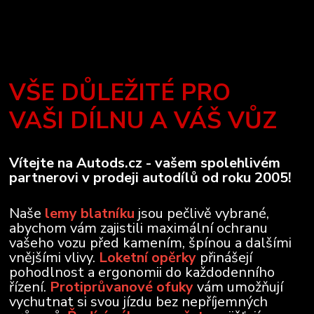
VŠE DŮLEŽITÉ PRO
VAŠI DÍLNU A VÁŠ VŮZ
Vítejte na Autods.cz - vašem spolehlivém
partnerovi v prodeji autodílů od roku 2005!
Naše
lemy blatníku
jsou pečlivě vybrané,
abychom vám zajistili maximální ochranu
vašeho vozu před kamením, špínou a dalšími
vnějšími vlivy.
Loketní opěrky
přinášejí
pohodlnost a ergonomii do každodenního
řízení.
Protiprůvanové ofuky
vám umožňují
vychutnat si svou jízdu bez nepříjemných