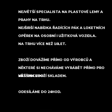
NEJVĚTŠÍ SPECIALISTA NA PLASTOVÉ LEMY A
PRAHY NA TRHU.
NEJŠIRŠÍ NABÍDKA ŘADÍCÍCH PÁK A LOKETNÍCH
OPĚREK NA OSOBNÍ I UŽITKOVÁ VOZIDLA.
NA TRHU VÍCE NEŽ 10LET.
ZBOŽÍ DOVÁŽÍME PŘÍMO OD VÝROBCŮ A
NĚKTERÉ SI NECHÁVÁME VYRÁBĚT PŘÍMO PRO
NÁŠ OBCHOD.
VĚTŠINA ZBOŽÍ SKLADEM.
ODESÍLÁME DO 24HOD.