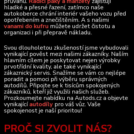
průvanů.
Řadící páky a manžety
zajišťují
hladké a přesné řazení, zatímco naše
autokoberce chrání interiér vašeho vozu před
opotřebením a znečištěním. A s našimi
vanami do kufru
můžete udržet čistotu a
organizaci i při přepravě nákladu.
Svou dlouholetou zkušeností jsme vybudovali
vynikající pověst mezi našimi zákazníky. Naším
hlavním cílem je poskytovat nejen výrobky
prvotřídní kvality, ale také vynikající
zákaznický servis. Snažíme se vám co nejlépe
poradit a pomoci při výběru správných
autodílů. Připojte se k tisícům spokojených
zákazníků, kteří již využili našich služeb.
Prozkoumejte nabídku na Autods.cz a objevte
vynikající
autodíly
pro váš vůz. Vaše
spokojenost je naší prioritou!
PROČ SI ZVOLIT NÁS?