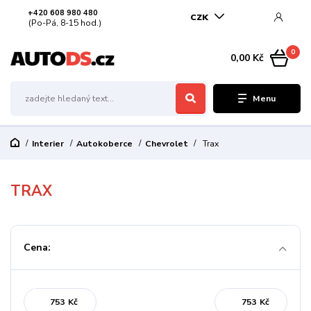
+420 608 980 480
CZK
(Po-Pá, 8-15 hod.)
0
0,00 Kč
Menu
Interier
Autokoberce
Chevrolet
Trax
TRAX
Cena:
Kč
Kč