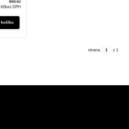
990 Kč
 Kč
bez DPH
 košíku
strana
z 1