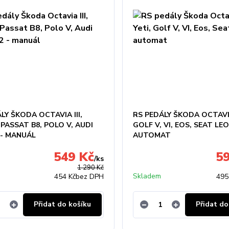
LY ŠKODA OCTAVIA III,
RS PEDÁLY ŠKODA OCTAVIA 
 PASSAT B8, POLO V, AUDI
GOLF V, VI, EOS, SEAT LEO
 - MANUÁL
AUTOMAT
549 Kč
5
/
ks
1 290 Kč
Skladem
454 Kč
bez DPH
495
Přidat do košíku
Přidat do