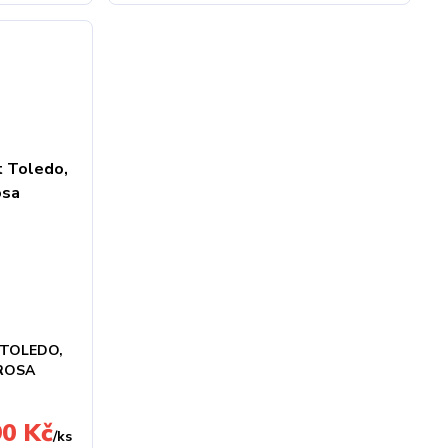
 TOLEDO,
AROSA
90 Kč
/
ks