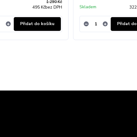
1 290 Kč
Skladem
495 Kč
bez DPH
322
Přidat do košíku
Přidat do