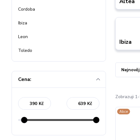
Altea
Cordoba
Ibiza
Leon
Ibiza
Toledo
Nejnověj
Cena:
Zobrazuji 1-
Kč
Kč
Akce