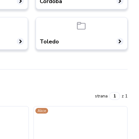
Cordoba
Toledo
strana
z 1
Akce