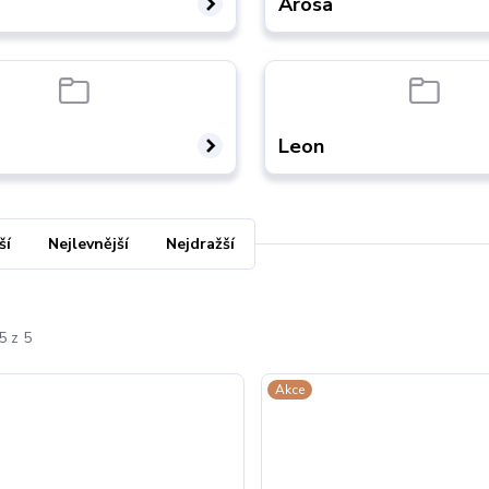
Arosa
Leon
ší
Nejlevnější
Nejdražší
5 z 5
Akce