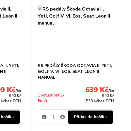
II, YETI,
RS PEDÁLY ŠKODA OCTAVIA II, YETI,
N II
GOLF V, VI, EOS, SEAT LEON II
MANUAL
99 Kč
639 Kč
/
ks
/
ks
Dostupnost 1-
990 Kč
990 Kč
5dnů
 Kč
bez DPH
528 Kč
bez DPH
 košíku
Přidat do košíku