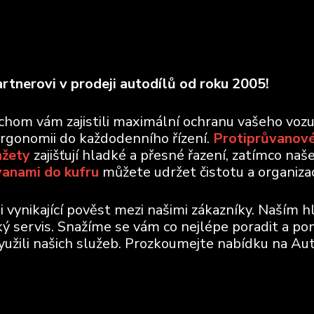
rtnerovi v prodeji autodílů od roku 2005!
ychom vám zajistili maximální ochranu vašeho voz
ergonomii do každodenního řízení.
Protiprůvanové
nžety
zajišťují hladké a přesné řazení, zatímco naš
vanami do kufru
můžete udržet čistotu a organizaci
vynikající pověst mezi našimi zákazníky. Naším h
ický servis. Snažíme se vám co nejlépe poradit a po
využili našich služeb. Prozkoumejte nabídku na Aut