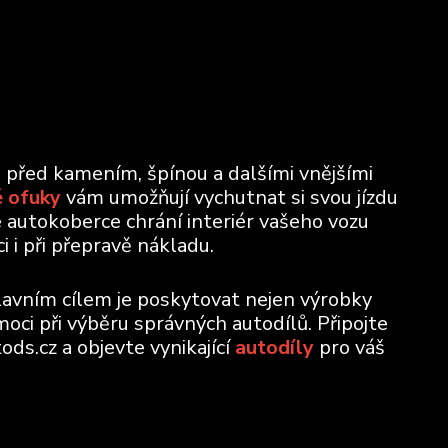
u před kamením, špínou a dalšími vnějšími
 ofuky
vám umožňují vychutnat si svou jízdu
e autokoberce chrání interiér vašeho vozu
 i při přepravě nákladu.
lavním cílem je poskytovat nejen výrobky
moci při výběru správných autodílů. Připojte
ods.cz a objevte vynikající
autodíly
pro váš