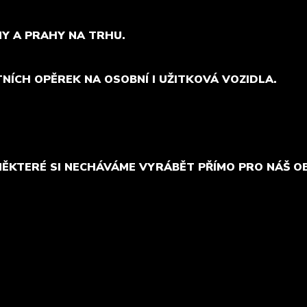
MY A PRAHY NA TRHU.
TNÍCH OPĚREK NA OSOBNÍ I UŽITKOVÁ VOZIDLA.
NĚKTERÉ SI NECHÁVÁME VYRÁBĚT PŘÍMO PRO NÁŠ O