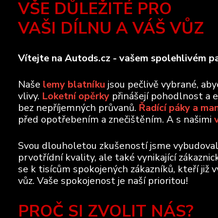
VŠE DŮLEŽITÉ PRO
VAŠI DÍLNU A VÁŠ VŮZ
Vítejte na Autods.cz - vašem spolehlivém pa
Naše
lemy blatníku
jsou pečlivě vybrané, ab
vlivy.
Loketní opěrky
přinášejí pohodlnost a 
bez nepříjemných průvanů.
Řadící páky a ma
před opotřebením a znečištěním. A s našimi
Svou dlouholetou zkušeností jsme vybudovali 
prvotřídní kvality, ale také vynikající zákazn
se k tisícům spokojených zákazníků, kteří již 
vůz. Vaše spokojenost je naší prioritou!
PROČ SI ZVOLIT NÁS?