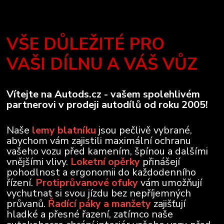
VŠE DŮLEŽITÉ PRO
VAŠI DÍLNU A VÁŠ VŮZ
Vítejte na Autods.cz - vašem spolehlivém
partnerovi v prodeji autodílů od roku 2005!
Naše
lemy blatníku
jsou pečlivě vybrané,
abychom vám zajistili maximální ochranu
vašeho vozu před kamením, špínou a dalšími
vnějšími vlivy.
Loketní opěrky
přinášejí
pohodlnost a ergonomii do každodenního
řízení.
Protiprůvanové ofuky
vám umožňují
vychutnat si svou jízdu bez nepříjemných
průvanů.
Řadící páky a manžety
zajišťují
hladké a přesné řazení, zatímco naše