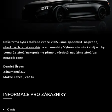
Naše firma byla založena v roce 2005. Jsme specialisti na prodej
plastových lemů a prahů
na automobily. Vybere si u nás každý a díky
tomu, že zboží nakupujeme přímo u výrobců, nabízíme zboží za
nejlepší ceny.
Daniel Šrom
Záhumenní 317
Mokré Lazce , 747 62
INFORMACE PRO ZÁKAZNÍKY
O nás