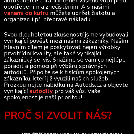
autokoberce chrání interiér vašeho vozu před
opotřebením a znečištěním. A s našimi
vanami do kufru
můžete udržet čistotu a
organizaci i při přepravě nákladu.
Svou dlouholetou zkušeností jsme vybudovali
vynikající pověst mezi našimi zákazníky. Naším
hlavním cílem je poskytovat nejen výrobky
prvotřídní kvality, ale také vynikající
zákaznický servis. Snažíme se vám co nejlépe
poradit a pomoci při výběru správných
autodílů. Připojte se k tisícům spokojených
zákazníků, kteří již využili našich služeb.
Prozkoumejte nabídku na Autods.cz a objevte
vynikající
autodíly
pro váš vůz. Vaše
spokojenost je naší prioritou!
PROČ SI ZVOLIT NÁS?