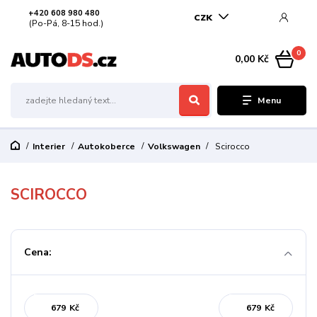
+420 608 980 480
CZK
(Po-Pá, 8-15 hod.)
0
0,00 Kč
Menu
Interier
Autokoberce
Volkswagen
Scirocco
SCIROCCO
Cena:
Kč
Kč