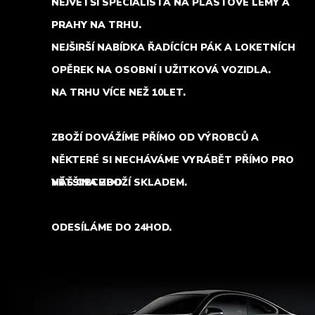
NEJVĚTŠÍ SPECIALISTA NA PLASTOVÉ LEMY A
PRAHY NA TRHU.
NEJŠIRŠÍ NABÍDKA ŘADÍCÍCH PÁK A LOKETNÍCH
OPĚREK NA OSOBNÍ I UŽITKOVÁ VOZIDLA.
NA TRHU VÍCE NEŽ 10LET.
ZBOŽÍ DOVÁŽÍME PŘÍMO OD VÝROBCŮ A
NĚKTERÉ SI NECHÁVÁME VYRÁBĚT PŘÍMO PRO
NÁŠ OBCHOD.
VĚTŠINA ZBOŽÍ SKLADEM.
ODESÍLÁME DO 24HOD.