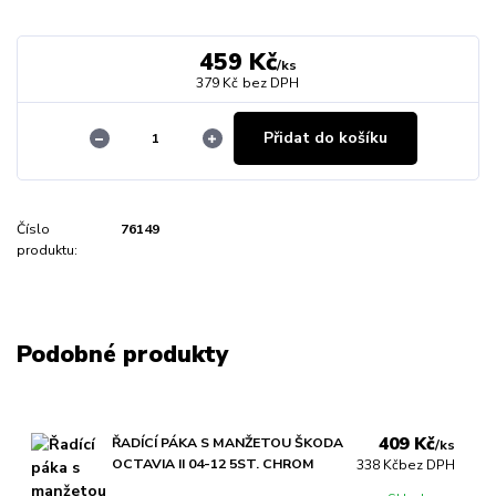
459 Kč
/
ks
379 Kč
bez DPH
Přidat do košíku
Číslo
76149
produktu:
Podobné produkty
409 Kč
ŘADÍCÍ PÁKA S MANŽETOU ŠKODA
/
ks
OCTAVIA II 04-12 5ST. CHROM
338 Kč
bez DPH