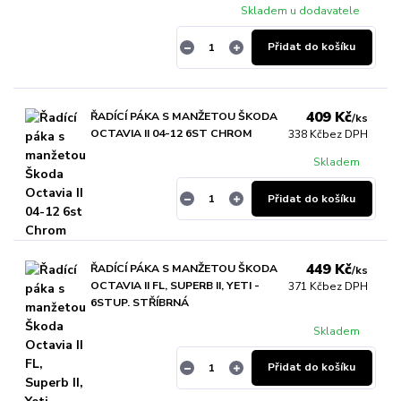
Skladem u dodavatele
Přidat do košíku
409 Kč
ŘADÍCÍ PÁKA S MANŽETOU ŠKODA
/
ks
OCTAVIA II 04-12 6ST CHROM
338 Kč
bez DPH
Skladem
Přidat do košíku
449 Kč
ŘADÍCÍ PÁKA S MANŽETOU ŠKODA
/
ks
OCTAVIA II FL, SUPERB II, YETI -
371 Kč
bez DPH
6STUP. STŘÍBRNÁ
Skladem
Přidat do košíku