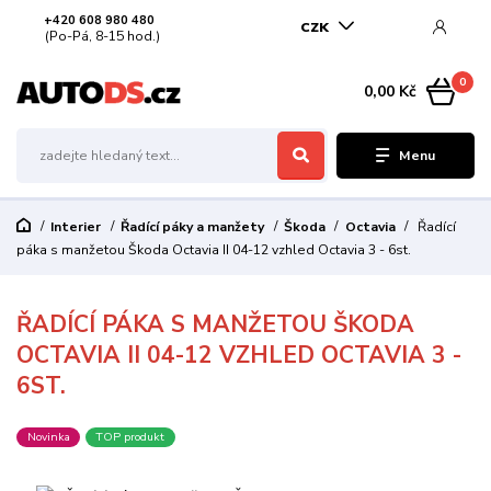
+420 608 980 480
CZK
(Po-Pá, 8-15 hod.)
0
0,00 Kč
Menu
Interier
Řadící páky a manžety
Škoda
Octavia
Řadící
páka s manžetou Škoda Octavia II 04-12 vzhled Octavia 3 - 6st.
ŘADÍCÍ PÁKA S MANŽETOU ŠKODA
OCTAVIA II 04-12 VZHLED OCTAVIA 3 -
6ST.
Novinka
TOP produkt