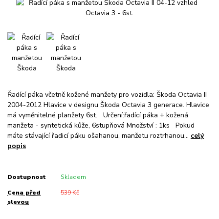
Řadící páka včetně kožené manžety pro vozidla: Škoda Octavia II
2004-2012 Hlavice v designu Škoda Octavia 3 generace. Hlavice
má vyměnitelné planžety 6st. Určení:řadící páka + kožená
manžeta - syntetická kůže, 6stupňová Množství : 1ks Pokud
máte stávající řadicí páku ošahanou, manžetu roztrhanou...
celý
popis
Dostupnost
Skladem
Cena před
539 Kč
slevou