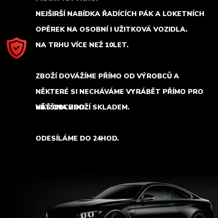
NEJŠIRŠÍ NABÍDKA ŘADÍCÍCH PÁK A LOKETNÍCH
OPĚREK NA OSOBNÍ I UŽITKOVÁ VOZIDLA.
NA TRHU VÍCE NEŽ 10LET.
ZBOŽÍ DOVÁŽÍME PŘÍMO OD VÝROBCŮ A
NĚKTERÉ SI NECHÁVÁME VYRÁBĚT PŘÍMO PRO
NÁŠ OBCHOD.
VĚTŠINA ZBOŽÍ SKLADEM.
ODESÍLÁME DO 24HOD.