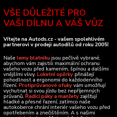
VŠE DŮLEŽITÉ PRO
VAŠI DÍLNU A VÁŠ VŮZ
Vítejte na Autods.cz - vašem spolehlivém
partnerovi v prodeji autodílů od roku 2005!
Naše
lemy blatníku
jsou pečlivě vybrané,
abychom vám zajistili maximální ochranu
vašeho vozu před kamením, špínou a dalšími
vnějšími vlivy.
Loketní opěrky
přinášejí
pohodlnost a ergonomii do každodenního
řízení.
Protiprůvanové ofuky
vám umožňují
vychutnat si svou jízdu bez nepříjemných
průvanů.
Řadící páky a manžety
zajišťují
hladké a přesné řazení, zatímco naše
autokoberce chrání interiér vašeho vozu před
opotřebením a znečištěním. A s našimi