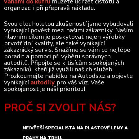
vanami do kufru
můžete udržet čistotu a
organizaci i při přepravě nákladu.
Svou dlouholetou zkušeností jsme vybudovali
vynikající pověst mezi našimi zákazníky. Naším
hlavním cílem je poskytovat nejen výrobky
prvotřídní kvality, ale také vynikající
zákaznický servis. Snažíme se vám co nejlépe
poradit a pomoci při výběru správných
autodílů. Připojte se k tisícům spokojených
zákazníků, kteří již využili našich služeb.
Prozkoumejte nabídku na Autods.cz a objevte
vynikající
autodíly
pro váš vůz. Vaše
spokojenost je naší prioritou!
PROČ SI ZVOLIT NÁS?
NEJVĚTŠÍ SPECIALISTA NA PLASTOVÉ LEMY A
PRAHY NA TRHU.