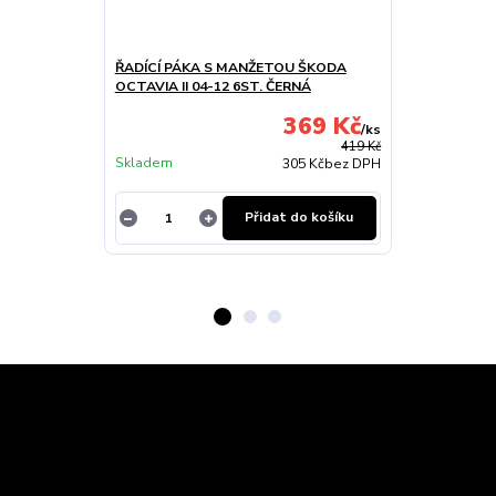
ŘADÍCÍ PÁKA S MANŽETOU ŠKODA
OFUKY OKEN
OCTAVIA II 04-12 6ST. ČERNÁ
2DVEŘ PŘEDNÍ
369 Kč
/
ks
Skladem u
419 Kč
Skladem
dodavatele
305 Kč
bez DPH
Přidat do košíku