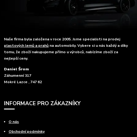
Naše firma byla založena v roce 2005. Jsme specialisti na prodej
plastových lemů a prahů
na automobily. Vybere si u nás každý a díky
tomu, že zboží nakupujeme přímo u výrobců, nabízíme zboží za
nejlepší ceny.
Daniel Šrom
Záhumenní 317
Mokré Lazce , 747 62
INFORMACE PRO ZÁKAZNÍKY
O nás
Obchodní podmínky