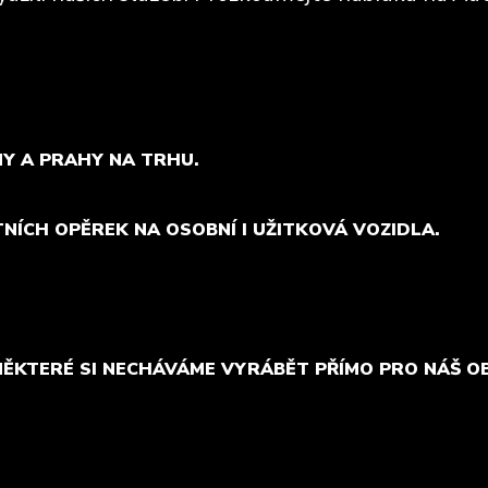
MY A PRAHY NA TRHU.
TNÍCH OPĚREK NA OSOBNÍ I UŽITKOVÁ VOZIDLA.
NĚKTERÉ SI NECHÁVÁME VYRÁBĚT PŘÍMO PRO NÁŠ O