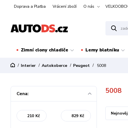
Doprava a Platba
Vrácení zboží
O nás
VELKOOBC
Zimní clony chladiče
Lemy blatníku
Interier
Autokoberce
Peugeot
5008
5008
Cena:
Nejnověj
Kč
Kč