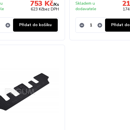
753 Kč
21
 u
Skladem u
/
Ks
ele
dodavatele
623 Kč
bez DPH
174
Přidat do košíku
Přidat do