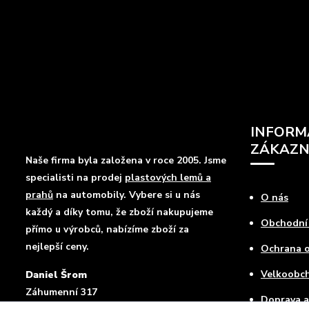
INFORM
ZÁKAZN
Naše firma byla založena v roce 2005. Jsme
specialisti na prodej
plastových lemů a
prahů
na automobily. Vybere si u nás
O nás
každý a díky tomu, že zboží nakupujeme
Obchodní
přímo u výrobců, nabízíme zboží za
nejlepší ceny.
Ochrana o
Velkoobc
Daniel Šrom
Záhumenní 317
Doprava a