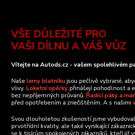
VŠE DŮLEŽITÉ PRO
VAŠI DÍLNU A VÁŠ VŮZ
Vítejte na Autods.cz - vašem spolehlivém pa
Naše
lemy blatníku
jsou pečlivě vybrané, ab
vlivy.
Loketní opěrky
přinášejí pohodlnost a 
bez nepříjemných průvanů.
Řadící páky a ma
před opotřebením a znečištěním. A s našimi
Svou dlouholetou zkušeností jsme vybudovali 
prvotřídní kvality, ale také vynikající zákazn
se k tisícům spokojených zákazníků, kteří již 