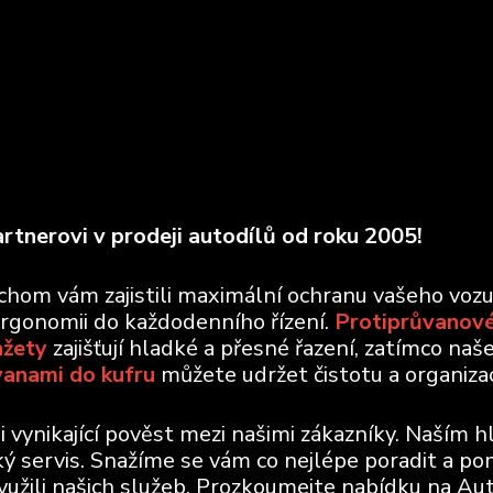
rtnerovi v prodeji autodílů od roku 2005!
ychom vám zajistili maximální ochranu vašeho voz
ergonomii do každodenního řízení.
Protiprůvanové
nžety
zajišťují hladké a přesné řazení, zatímco naš
vanami do kufru
můžete udržet čistotu a organizaci
vynikající pověst mezi našimi zákazníky. Naším h
ický servis. Snažíme se vám co nejlépe poradit a po
využili našich služeb. Prozkoumejte nabídku na Aut