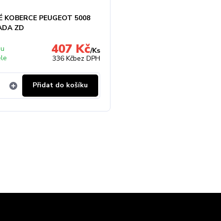
 KOBERCE PEUGEOT 5008
ŘADA ZD
407 Kč
 u
/
Ks
ele
336 Kč
bez DPH
Přidat do košíku