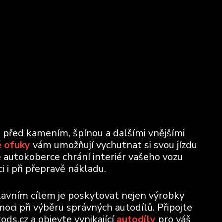
u před kamením, špínou a dalšími vnějšími
 ofuky
vám umožňují vychutnat si svou jízdu
e autokoberce chrání interiér vašeho vozu
 i při přepravě nákladu.
lavním cílem je poskytovat nejen výrobky
moci při výběru správných autodílů. Připojte
ods.cz a objevte vynikající
autodíly
pro váš