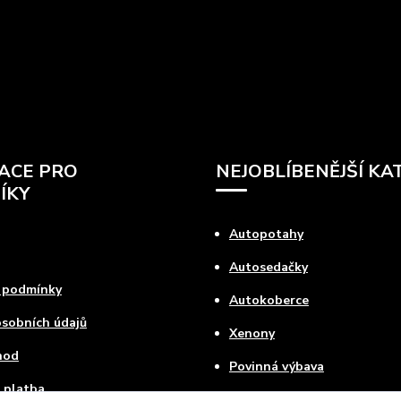
ACE PRO
NEJOBLÍBENĚJŠÍ KA
ÍKY
Autopotahy
Autosedačky
 podmínky
Autokoberce
sobních údajů
Xenony
hod
Povinná výbava
 platba