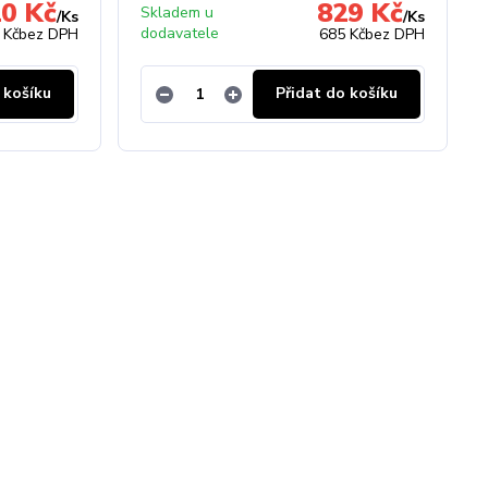
0 Kč
829 Kč
Skladem u
/
Ks
/
Ks
dodavatele
 Kč
bez DPH
685 Kč
bez DPH
 košíku
Přidat do košíku