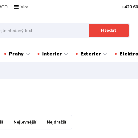
HOD
+420 60
Více
Hledat
Prahy
Interier
Exterier
Elektr
ší
Nejlevnější
Nejdražší